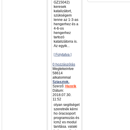
GZ15042)
keresek
katalizátort,
szükségem
lenne az 1-3-as
hengerhez és a
4-6-os
hengerhez
tartozó
katalizátorra is.
Az egyik...
[ Folytatva ]
0 hozzászólás
Megtekeintve
58614
alkalommal
Sziasztok.
Szerző:
Henrik
Dátum:
2018.07.30.
11:52
olyan segitséget
szeretnék kérni
ho óracsoport
programozás és
lcm2 es modul
tanitása. valaki