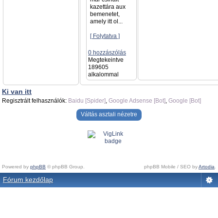
kazettára aux
bemenetet,
amely itt ol...
[ Folytatva ]
0 hozzászólás
Megtekeintve
189605
alkalommal
Ki van itt
Regisztrált felhasználók:
Baidu [Spider]
,
Google Adsense [Bot]
,
Google [Bot]
Váltás asztali nézetre
Powered by
phpBB
© phpBB Group.
phpBB Mobile / SEO by
Artodia
.
Fórum kezdőlap