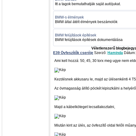
Itt a tagok bemutathatják saját autójukat.
BMW-s élmények
BMW által átélt élmények beszámolók
BMW felújítások építések
BMW felújítások építések dokumentálása
Véletlenszerű blogbejegy
E39 Övfeszítők cseréje
Szerző:
Haminda
Dátum: 
Ami kell hozzá: 50, 45, 30 torx meg ugye nem eld
Kezdésnek akkusaru le, majd az ülésenkénti 4 T5
Az övmagasság állító pöckét kipiszkálni a helyéről
Majd a kábelköteget lecsatlakoztatni,
Miután kint az ülés, az övfeszítő oldal felőli műan