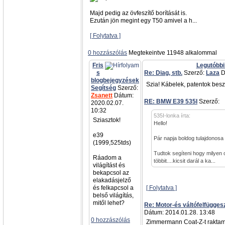
Majd pedig az övfeszítő borítását is.
Ezután jön megint egy T50 amivel a h...
[ Folytatva ]
0 hozzászólás
Megtekeintve 11948 alkalommal
Fris
Legutóbbi
s
Re: Diag, stb.
Szerző:
Laza
D
blogbejegyzések
Szia! Kábelek, patentok besz
Segítség
Szerző:
Zsanett
Dátum:
RE: BMW E39 535I
Szerző:
a
2020.02.07.
10:32
535I-lonka írta:
Sziasztok!
Hello!
e39
Pár napja boldog tulajdonosa
(1999,525tds)
Tudtok segíteni hogy milyen 
Ráadom a
többit....kicsit darál a ka...
világítást és
bekapcsol az
elakadásjelző
és felkapcsol a
[ Folytatva ]
belső világítás,
mitől lehet?
Re: Motor-és váltófelfügges
Dátum: 2014.01.28. 13:48
0 hozzászólás
Zimmermann Coat-Z-t raktam