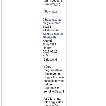
tudna segiteni
benne?
...
[ Folytatva ]
0 hozzászólás
Megtekeintve
69234
alkalommal
Kazetta helyett
Bluetooth
Szerző:
Eddy5589
Dátum:
2017.09.29.
23:20
Sziasztok!
Végre
megcsináltam
régi tervemet,
hogy a kis navis,
kazettás egység
tudjon
Bluetooth-ról
zenét lejátszani.
Az ötlet onnan
jött, hogy valaki
már csinált