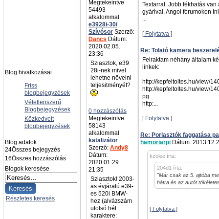
Megtekeintve
Textarral. Jobb fékhatás van
54493
gyárival. Angol fórumokon Init
alkalommal
...
e3928i-30i
Szívósor
Szerző:
[ Folytatva ]
Dancs
Dátum:
2020.02.05.
Re: Tolató kamera beszerel
23:36
Felraktam néhány általam kész
Sziasztok, e39
linkek:
28i-nek mivel
Blog hivatkozásai
lehetne növelni
http://kepfeltoltes.hu/view/
teljesitményét?
Friss
http://kepfeltoltes.hu/view/
blogbejegyzések
pg
Véletlenszerű
http:...
Blogbejegyzések
0 hozzászólás
Megtekeintve
[ Folytatva ]
Közkedvelt
58143
blogbejegyzések
alkalommal
Re: Porlasztók faggatása pa
katalizátor
Blog adatok
hamoriarpi
Dátum: 2013.12.2
Szerző:
Andy8
24
Összes bejegyzés
Dátum:
kzolee írta:
16
Összes hozzászólás
2020.01.29.
204d1 írta:
Blogok keresése
21:35
"Már csak az 5. ajtóba men
Sziasztok! 2003-
hátra és az autót tökélet
as évjáratú e39-
es 520i BMW-
Részletes keresés
hez (alvázszám
utolsó hét
[ Folytatva ]
karaktere: