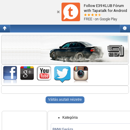
Blogok
Follow E39 KLUB Fórum
with Tapatalk for Android
FREE - on Google Play
Váltás asztali nézetre
Kategória
BMW Garázs