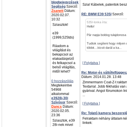
blogbejegyzések
Szia! Kábelek, patentok besz
Segítség
Szerző:
Zsanett
Dátum:
RE: BMW E39 535I
Szerző:
a
2020.02.07.
10:32
535I-lonka írta:
Sziasztok!
Hello!
e39
Pár napja boldog tulajdonosa
(1999,525tds)
Tudtok segíteni hogy milyen 
Ráadom a
többit....kicsit darál a ka...
világítást és
bekapcsol az
elakadásjelző
és felkapcsol a
[ Folytatva ]
belső világítás,
mitől lehet?
Re: Motor-és váltófelfügges
Dátum: 2014.01.28. 13:48
0 hozzászólás
Zimmermann Coat-Z-t raktam
Megtekeintve
Textarral. Jobb fékhatás van
54968
gyárival. Angol fórumokon Init
alkalommal
...
e3928i-30i
Szívósor
Szerző:
[ Folytatva ]
Dancs
Dátum:
2020.02.05.
Re: Tolató kamera beszerel
23:36
Felraktam néhány általam kész
Sziasztok, e39
linkek:
28i-nek mivel