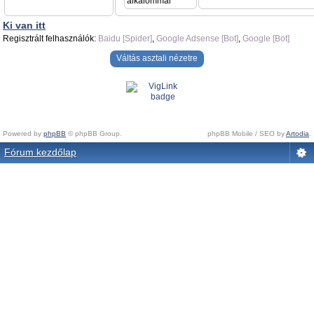
alkalommal
Ki van itt
Regisztrált felhasználók:
Baidu [Spider]
,
Google Adsense [Bot]
,
Google [Bot]
Váltás asztali nézetre
Powered by
phpBB
© phpBB Group.
phpBB Mobile / SEO by
Artodia
.
Fórum kezdőlap