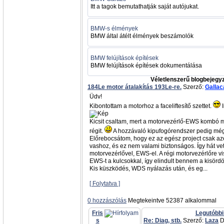
Itt a tagok bemutathatják saját autójukat.
BMW-s élmények
BMW által átélt élmények beszámolók
BMW felújítások építések
BMW felújítások építések dokumentálása
Véletlenszerű blogbejegy
184Le motor átalakítás 193Le-re.
Szerző:
Gallac
Üdv!
Kibontottam a motorhoz a faceliftesítő szettet.
I
Kicsit csaltam, mert a motorvezérlő-EWS kombó m
régit.
A hozzávaló kipufogórendszer pedig még
Előrebocsátom, hogy ez az egész project csak azér
vashoz, és ez nem valami biztonságos. Így hát vet
motorvezérlővel, EWS-el. A régi motorvezérlőre vi
EWS-t a kulcsokkal, így elindult bennem a kisörd
Kis küszködés, WDS nyálazás után, és eg...
[ Folytatva ]
0 hozzászólás
Megtekeintve 52387 alkalommal
Fris
Legutóbbi
s
Re: Diag, stb.
Szerző:
Laza
D