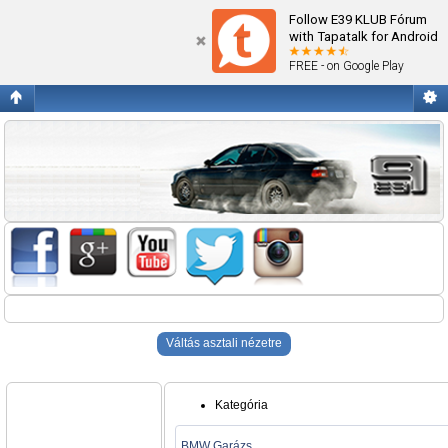
Blogok
Follow E39 KLUB Fórum
with Tapatalk for Android
FREE - on Google Play
Váltás asztali nézetre
Kategória
BMW Garázs