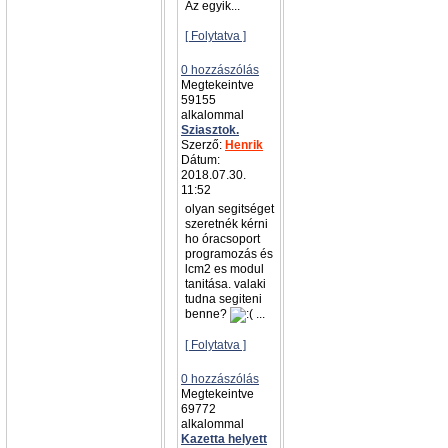
Az egyik...
[ Folytatva ]
0 hozzászólás
Megtekeintve
59155
alkalommal
Sziasztok.
Szerző:
Henrik
Dátum:
2018.07.30.
11:52
olyan segitséget
szeretnék kérni
ho óracsoport
programozás és
lcm2 es modul
tanitása. valaki
tudna segiteni
benne?
...
[ Folytatva ]
0 hozzászólás
Megtekeintve
69772
alkalommal
Kazetta helyett