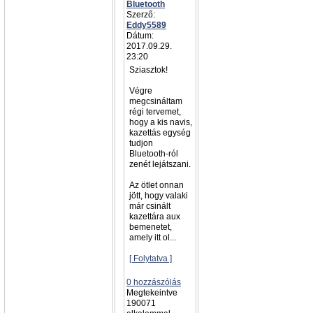
Bluetooth
Szerző:
Eddy5589
Dátum:
2017.09.29.
23:20
Sziasztok!
Végre
megcsináltam
régi tervemet,
hogy a kis navis,
kazettás egység
tudjon
Bluetooth-ról
zenét lejátszani.
Az ötlet onnan
jött, hogy valaki
már csinált
kazettára aux
bemenetet,
amely itt ol...
[ Folytatva ]
0 hozzászólás
Megtekeintve
190071