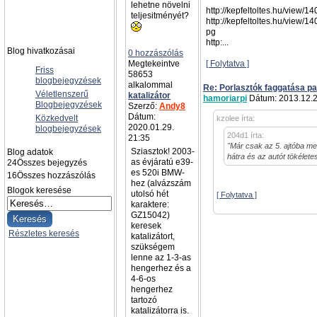
lehetne növelni
http://kepfeltoltes.hu/view/
teljesitményét?
http://kepfeltoltes.hu/view/
pg
http:...
Blog hivatkozásai
0 hozzászólás
Megtekeintve
[ Folytatva ]
Friss
58653
blogbejegyzések
alkalommal
Re: Porlasztók faggatása pa
Véletlenszerű
katalizátor
hamoriarpi
Dátum: 2013.12.2
Blogbejegyzések
Szerző:
Andy8
Dátum:
Közkedvelt
kzolee írta:
2020.01.29.
blogbejegyzések
204d1 írta:
21:35
"Már csak az 5. ajtóba men
Sziasztok! 2003-
Blog adatok
hátra és az autót tökélet
as évjáratú e39-
24
Összes bejegyzés
es 520i BMW-
16
Összes hozzászólás
hez (alvázszám
Blogok keresése
utolsó hét
[ Folytatva ]
karaktere:
GZ15042)
keresek
Részletes keresés
katalizátort,
szükségem
lenne az 1-3-as
hengerhez és a
4-6-os
hengerhez
tartozó
katalizátorra is.