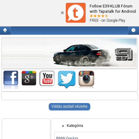
Blogok
Follow E39 KLUB Fórum
with Tapatalk for Android
FREE - on Google Play
Váltás asztali nézetre
Kategória
BMW Garázs