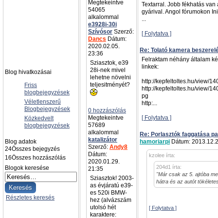
Megtekeintve
Textarral. Jobb fékhatás van
54065
gyárival. Angol fórumokon Init
alkalommal
...
e3928i-30i
Szívósor
Szerző:
[ Folytatva ]
Dancs
Dátum:
2020.02.05.
Re: Tolató kamera beszerel
23:36
Felraktam néhány általam kész
Sziasztok, e39
linkek:
28i-nek mivel
Blog hivatkozásai
lehetne növelni
http://kepfeltoltes.hu/view/
teljesitményét?
Friss
http://kepfeltoltes.hu/view/
blogbejegyzések
pg
Véletlenszerű
http:...
Blogbejegyzések
0 hozzászólás
Megtekeintve
[ Folytatva ]
Közkedvelt
57689
blogbejegyzések
alkalommal
Re: Porlasztók faggatása pa
katalizátor
Blog adatok
hamoriarpi
Dátum: 2013.12.2
Szerző:
Andy8
24
Összes bejegyzés
Dátum:
kzolee írta:
16
Összes hozzászólás
2020.01.29.
204d1 írta:
Blogok keresése
21:35
"Már csak az 5. ajtóba men
Sziasztok! 2003-
hátra és az autót tökélet
as évjáratú e39-
es 520i BMW-
Részletes keresés
hez (alvázszám
utolsó hét
[ Folytatva ]
karaktere: