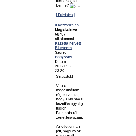
tudna segiteni
benne?
...
[ Folytatva ]
0 hozzászólás
Megtekeintve
68787
alkalommal
Kazetta helyett
Bluetooth
Szerző:
Eddy5589
Dátum:
2017.09.29.
23:20
Sziasztok!
Végre
megcsináltam
régi tervemet,
hogy a kis navis,
kazettás egység
tudjon
Bluetooth-ról
zenét lejátszani.
Az ötlet onnan
jött, hogy valaki
már csinált