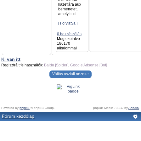
kazettára aux
bemenetet,
amely itt ol...
[ Folytatva ]
0 hozzászólás
Megtekeintve
186170
alkalommal
Ki van itt
Regisztrált felhasználók:
Baidu [Spider]
,
Google Adsense [Bot]
Váltás asztali nézetre
Powered by
phpBB
© phpBB Group.
phpBB Mobile / SEO by
Artodia
.
Fórum kezdőlap