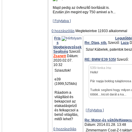
Majd pedig az övfeszítő borítását is.
Ezután jön megint egy T50 amivel a h...
[ Folytatva ]
0 hozzászólás
Megtekeintve 11933 alkalommal
Fris
Legutóbbi
s
Re: Diag, stb.
Szerző:
Laza
D
blogbejegyzések
Szia! Kábelek, patentok besz
Segítség
Szerző:
Zsanett
Dátum:
RE: BMW E39 535I
Szerző:
a
2020.02.07.
10:32
535I-lonka írta:
Sziasztok!
Hello!
e39
Pár napja boldog tulajdonosa
(1999,525tds)
Tudtok segíteni hogy milyen 
Ráadom a
többit....kicsit darál a ka...
világítást és
bekapcsol az
elakadásjelző
és felkapcsol a
[ Folytatva ]
belső világítás,
mitől lehet?
Re: Motor-és váltófelfügges
Dátum: 2014.01.28. 13:48
0 hozzászólás
Zimmermann Coat-Z-t raktam