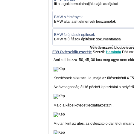
Itt a tagok bemutathatják saját autójukat.
BMW-s élmények
BMW által átélt élmények beszámolók
BMW felújítások építések
BMW felújítások építések dokumentálása
Véletlenszerű blogbejegy
E39 Övfeszítők cseréje
Szerző:
Haminda
Dátum: 
Ami kell hozzá: 50, 45, 30 torx meg ugye nem eld
Kezdésnek akkusaru le, majd az ülésenkénti 4 T5
Az övmagasság állító pöckét kipiszkálni a helyéről
Majd a kábelköteget lecsatlakoztatni,
Miután kint az ülés, az övfeszítő oldal felőli műan