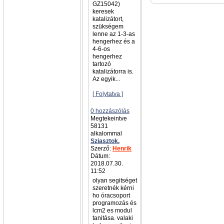
GZ15042)
keresek
katalizátort,
szükségem
lenne az 1-3-as
hengerhez és a
4-6-os
hengerhez
tartozó
katalizátorra is.
Az egyik...
[ Folytatva ]
0 hozzászólás
Megtekeintve
58131
alkalommal
Sziasztok.
Szerző:
Henrik
Dátum:
2018.07.30.
11:52
olyan segitséget
szeretnék kérni
ho óracsoport
programozás és
lcm2 es modul
tanitása. valaki