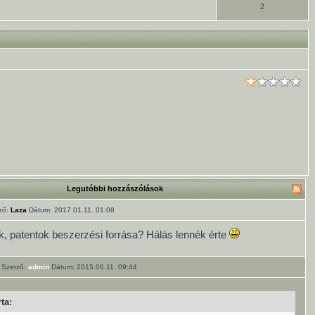
2
Legutóbbi hozzászólások
ző:
Laza
Dátum: 2017.01.11. 01:08
k, patentok beszerzési forrása? Hálás lennék érte
Szerző:
admin
Dátum: 2015.06.11. 09:44
ta: