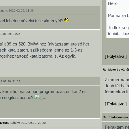
Hello!
átum: 2020.02.05. 23:36
Pár napja 
vel lehetne növelni teljesitményét?
Tudtok seg
többit....kic
0.01.29. 21:35
atú e39-es 520i BMW-hez (alvázszám utolsó hét
ek katalizátort, szükségem lenne az 1-3-as
erhez tartozó katalizátorra is. Az egyik...
[ Folytatva ]
Re: Motor-és váltó
Zimmermann 
8.07.30. 11:52
Jobb fékhatá
ék kérni ho óracsoport programozás és lcm2 es
fórumokon Ini
dna segiteni benne?
...
[ Folytatva ]
Re: Tolató kamera
dy5589
Dátum: 2017.09.29. 23:20
Felraktam néh