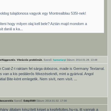
boldog tulajdonosa vagyok egy Montrealblau 535I-nek!
íteni hogy milyen olaj kell bele? Aztán majd mondom a
sit darál a ka...
felfüggesztés. Vibrációs problémák.
Szerző:
hamoriarpi
Dátum: 2014.01.28. 13:48
Coat-Z-t raktam fel sárga dobozos, made is Germany Textarral.
s van a kis pedálerős fékezéseknél, mint a gyárival. Angol
tial Bite-ként emlegetik. Nem sivít, nem visít. ...
 beszerelés
Szerző:
Eddy5589
Dátum: 2014.01.02. 17:00
ány általam készített képet a kepfeltoltes.hu-ra, itt vannak a