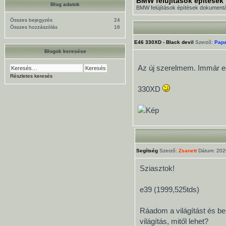
BMW felújítások építések
Blog adatok
BMW felújítások építések dokument
Összes bejegyzés
24
Összes hozzászólás
16
E46 330XD - Black devil
Szerző:
Pap
Blogok keresése
Az új szerelmem. Immár e
Részletes keresés
330XD
Segítség
Szerző:
Zsanett
Dátum: 2020
Sziasztok!
e39 (1999,525tds)
Ráadom a világítást és be
világítás, mitől lehet?