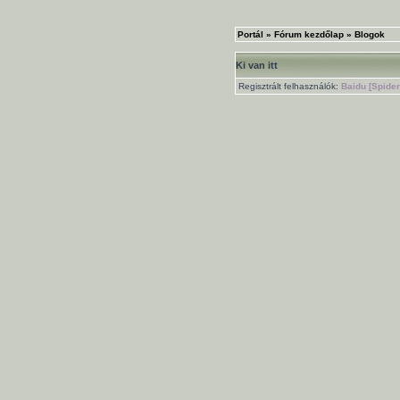
Portál
»
Fórum kezdőlap
»
Blogok
Ki van itt
Regisztrált felhasználók:
Baidu [Spider