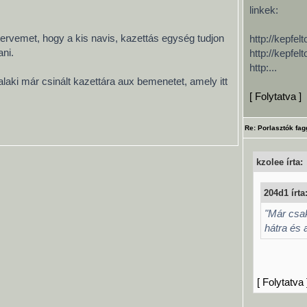
linkek:
ervemet, hogy a kis navis, kazettás egység tudjon
http://kepfe
ani.
http://kepfe
http:...
valaki már csinált kazettára aux bemenetet, amely itt
[ Folytatva ]
Re: Porlasztók fag
kzolee írta:
204d1 írta
"Már csak
hátra és 
[ Folytatva 