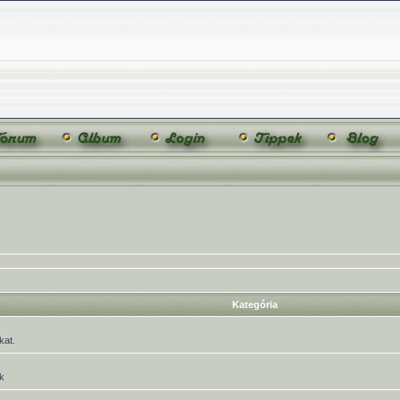
Kategória
kat.
k