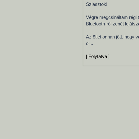
Sziasztok!
Végre megcsináltam régi t
Bluetooth-ról zenét lejátsz
Az ötlet onnan jött, hogy 
ol...
[ Folytatva ]