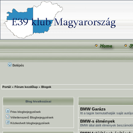
Belépés
Portál
»
Fórum kezdőlap
»
Blogok
Blog hivatkozásai
BMW Garázs
Friss blogbejegyzések
Itt a tagok bemutathatják saját autóju
Véletlenszerű Blogbejegyzések
BMW-s élmények
Közkedvelt blogbejegyzések
BMW által átélt élmények beszámoló