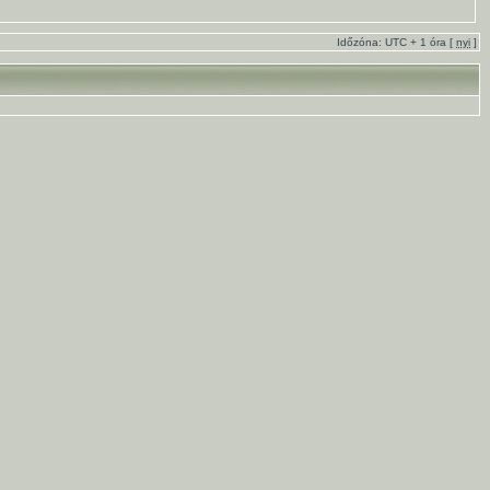
Időzóna: UTC + 1 óra [
nyi
]