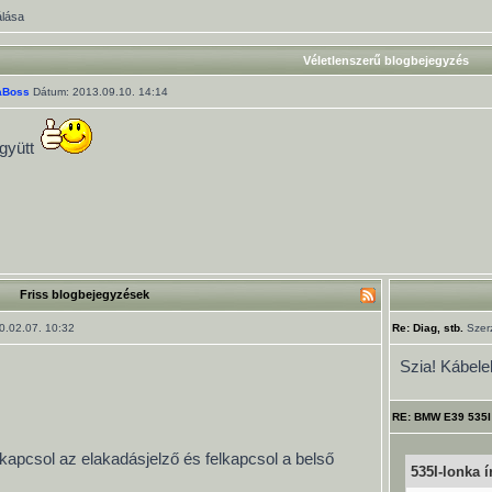
álása
Véletlenszerű blogbejegyzés
aBoss
Dátum: 2013.09.10. 14:14
gyütt
Friss blogbejegyzések
.02.07. 10:32
Re: Diag, stb.
Szer
Szia! Kábele
RE: BMW E39 535I
kapcsol az elakadásjelző és felkapcsol a belső
535I-lonka ír