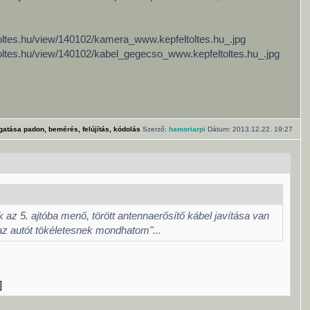
ltoltes.hu/view/140102/kamera_www.kepfeltoltes.hu_.jpg
ltoltes.hu/view/140102/kabel_gegecso_www.kepfeltoltes.hu_.jpg
gatása padon, bemérés, felújítás, kódolás
Szerző:
hamoriarpi
Dátum: 2013.12.22. 19:27
:
 az 5. ajtóba menő, törött antennaerősítő kábel javítása van
az autót tökéletesnek mondhatom"...
]