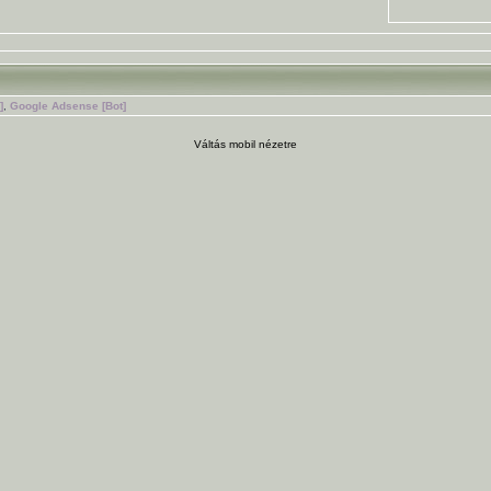
]
,
Google Adsense [Bot]
Váltás mobil nézetre