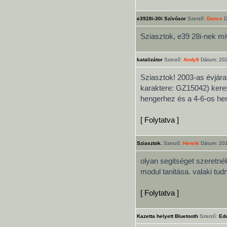
e3928i-30i Szívósor
Szerző:
Dancs
D
Sziasztok, e39 28i-nek mi
katalizátor
Szerző:
Andy8
Dátum: 202
Sziasztok! 2003-as évjár
karaktere: GZ15042) keres
hengerhez és a 4-6-os heng
[ Folytatva ]
Sziasztok.
Szerző:
Henrik
Dátum: 201
olyan segitséget szeretn
modul tanitása. valaki tu
[ Folytatva ]
Kazetta helyett Bluetooth
Szerző:
Ed