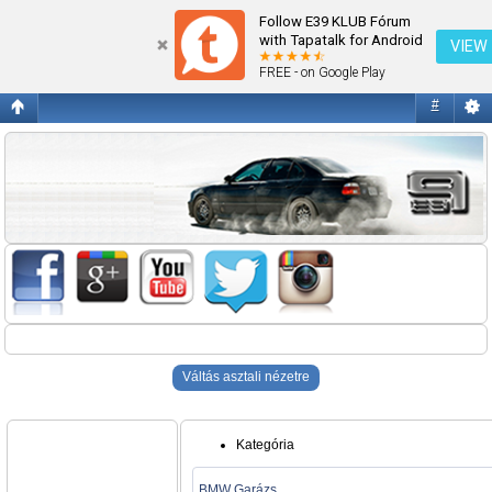
Blogok
Follow E39 KLUB Fórum
with Tapatalk for Android
VIEW
FREE - on Google Play
#
Váltás asztali nézetre
Kategória
BMW Garázs