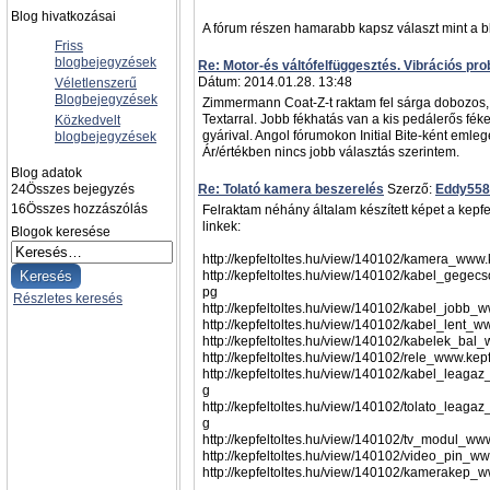
Blog hivatkozásai
A fórum részen hamarabb kapsz választ mint a b
Friss
blogbejegyzések
Re: Motor-és váltófelfüggesztés. Vibrációs pr
Dátum: 2014.01.28. 13:48
Véletlenszerű
Blogbejegyzések
Zimmermann Coat-Z-t raktam fel sárga dobozos
Textarral. Jobb fékhatás van a kis pedálerős fék
Közkedvelt
gyárival. Angol fórumokon Initial Bite-ként emlege
blogbejegyzések
Ár/értékben nincs jobb választás szerintem.
Blog adatok
24
Összes bejegyzés
Re: Tolató kamera beszerelés
Szerző:
Eddy558
16
Összes hozzászólás
Felraktam néhány általam készített képet a kepfel
linkek:
Blogok keresése
http://kepfeltoltes.hu/view/140102/kamera_www.k
http://kepfeltoltes.hu/view/140102/kabel_gegecs
pg
Részletes keresés
http://kepfeltoltes.hu/view/140102/kabel_jobb_w
http://kepfeltoltes.hu/view/140102/kabel_lent_ww
http://kepfeltoltes.hu/view/140102/kabelek_bal_
http://kepfeltoltes.hu/view/140102/rele_www.kepf
http://kepfeltoltes.hu/view/140102/kabel_leagaz
g
http://kepfeltoltes.hu/view/140102/tolato_leagaz
g
http://kepfeltoltes.hu/view/140102/tv_modul_www
http://kepfeltoltes.hu/view/140102/video_pin_ww
http://kepfeltoltes.hu/view/140102/kamerakep_w