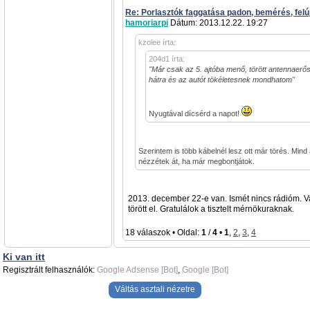
Re: Porlasztók faggatása padon, bemérés, felúj
hamoriarpi
Dátum: 2013.12.22. 19:27
kzolee írta:
204d1 írta:
"Már csak az 5. ajtóba menő, törött antennaerős
hátra és az autót tökéletesnek mondhatom"
Nyugtával dícsérd a napot!
Szerintem is több kábelnél lesz ott már törés. Mind
nézzétek át, ha már megbontjátok.
2013. december 22-e van. Ismét nincs rádióm. V
törött el. Gratulálok a tisztelt mérnökuraknak.
18 válaszok • Oldal:
1
/
4
•
1
,
2
,
3
,
4
Ki van itt
Regisztrált felhasználók:
Google Adsense [Bot]
,
Google [Bot]
Váltás asztali nézetre