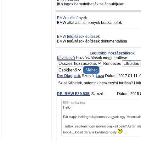
Itt a tagok bemutathatják saját autójukat.
BMW-s élmények
BMW által átélt élmények beszámolók
BMW felújítások építések
BMW felújítások építések dokumentálása
Legutóbbi hozzászólások
Következő
Hozzászólások megjelenítése:
Rendezés
Re: Diag, stb.
Szerző:
Laza
Dátum: 2017.01.11. 
Szia! Kábelek, patentok beszerzési forrása? Hál
RE: BMW E39 535I
Szerző:
admin
Dátum: 2015.0
535I-lonka írta:
Hello!
Pár napja boldog tulajdonosa vagyok egy Montrealb
Tudtok segíteni hogy milyen olaj kell bele? Aztán
többit....kicsit darál a kardántengely
....