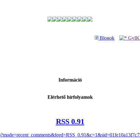
Blogok
GyIK
Információ
Elérhető hírfolyamok
RSS 0.91
.php?mode=recent_comments&feed=RSS_0.91&c=1&sid=01fe10a13f7c