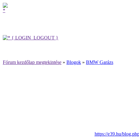
{ LOGIN_LOGOUT }
Fórum kezdőlap megtekintése
»
Blogok
»
BMW Garázs
https://e39.hu/blog