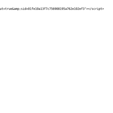
ut=true&amp;sid=01fe10a13f7c756908195a762e102ef3"></script>