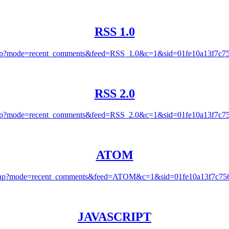
RSS 1.0
g.php?mode=recent_comments&feed=RSS_1.0&c=1&sid=01fe10a13f7c7
RSS 2.0
g.php?mode=recent_comments&feed=RSS_2.0&c=1&sid=01fe10a13f7c7
ATOM
og.php?mode=recent_comments&feed=ATOM&c=1&sid=01fe10a13f7c75
JAVASCRIPT