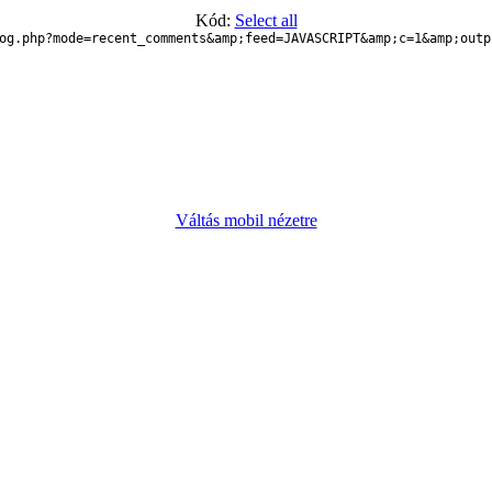
Kód:
Select all
og.php?mode=recent_comments&amp;feed=JAVASCRIPT&amp;c=1&amp;outp
Váltás mobil nézetre