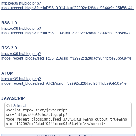
https://e39.hu/blog.php?
mode=recent_blogs&feed=RSS_0.91&sid=ff32992cd28dadf9844cfce95b56a4fe
RSS 1.0
https://e39.hu/blog.php?
mode=recent_blogs&feed=RSS_1.0&sid=ff32992cd28dadf9844cfce95b56a4fe
RSS 2.0
https://e39.hu/blog.php?
mode=recent_blogs&feed=RSS_2.0&sid=ff32992cd28dadf9844cfce95b56a4fe
ATOM
https://e39.hu/blog.php?
mode=recent_blogs&feed=ATOM&sid=ff32992cd28dadf9844cfce95b56a4fe
JAVASCRIPT
Kód:
Select all
<script type="text/javascript"
src="https://e39.hu/blog.php?
mode=recent_blogs&amp;feed=JAVASCRIPT&amp;output=true&amp;
sid=ff32992cd28dadf9844cfce95b56a4fe"></script>