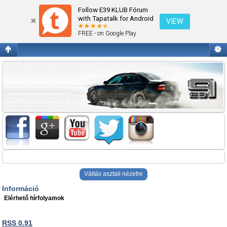
Blogok
Follow E39 KLUB Fórum
with Tapatalk for Android
VIEW
FREE - on Google Play
Váltás asztali nézetre
Információ
Elérhető hírfolyamok
RSS 0.91