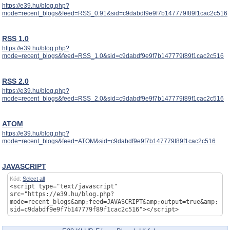
https://e39.hu/blog.php?
mode=recent_blogs&feed=RSS_0.91&sid=c9dabdf9e9f7b147779f89f1cac2c516
RSS 1.0
https://e39.hu/blog.php?
mode=recent_blogs&feed=RSS_1.0&sid=c9dabdf9e9f7b147779f89f1cac2c516
RSS 2.0
https://e39.hu/blog.php?
mode=recent_blogs&feed=RSS_2.0&sid=c9dabdf9e9f7b147779f89f1cac2c516
ATOM
https://e39.hu/blog.php?
mode=recent_blogs&feed=ATOM&sid=c9dabdf9e9f7b147779f89f1cac2c516
JAVASCRIPT
Kód:
Select all
<script type="text/javascript"
src="https://e39.hu/blog.php?
mode=recent_blogs&amp;feed=JAVASCRIPT&amp;output=true&amp;
sid=c9dabdf9e9f7b147779f89f1cac2c516"></script>