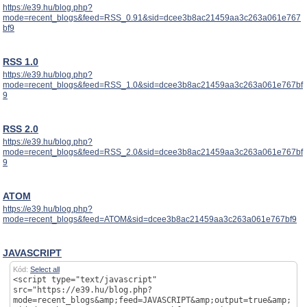
https://e39.hu/blog.php?
mode=recent_blogs&feed=RSS_0.91&sid=dcee3b8ac21459aa3c263a061e767
bf9
RSS 1.0
https://e39.hu/blog.php?
mode=recent_blogs&feed=RSS_1.0&sid=dcee3b8ac21459aa3c263a061e767bf
9
RSS 2.0
https://e39.hu/blog.php?
mode=recent_blogs&feed=RSS_2.0&sid=dcee3b8ac21459aa3c263a061e767bf
9
ATOM
https://e39.hu/blog.php?
mode=recent_blogs&feed=ATOM&sid=dcee3b8ac21459aa3c263a061e767bf9
JAVASCRIPT
Kód:
Select all
<script type="text/javascript"
src="https://e39.hu/blog.php?
mode=recent_blogs&amp;feed=JAVASCRIPT&amp;output=true&amp;