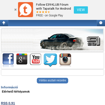
Blogok
Follow E39 KLUB Fórum
with Tapatalk for Android
VIEW
FREE - on Google Play
Váltás asztali nézetre
Információ
Elérhető hírfolyamok
RSS 0.91