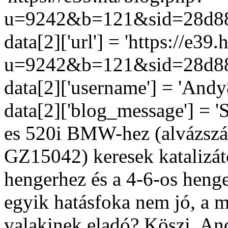
u=9242&b=121&sid=28d88
data[2]['url'] = 'https://e39
u=9242&b=121&sid=28d88
data[2]['username'] = 'Andy8
data[2]['blog_message'] = '
es 520i BMW-hez (alvázszám
GZ15042) keresek katalizát
hengerhez és a 4-6-os henger
egyik hatásfoka nem jó, a m
valakinek eladó? Köszi. And