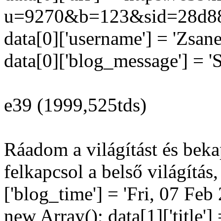
u=9270&b=123&sid=28d88
data[0]['username'] = 'Zsanet
data[0]['blog_message'] = '
e39 (1999,525tds)
Ráadom a világítást és beka
felkapcsol a belső világítás,
['blog_time'] = 'Fri, 07 Fe
new Array(); data[1]['title']