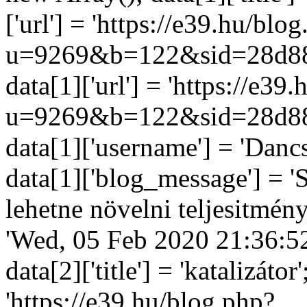
['url'] = 'https://e39.hu/blo
u=9269&b=122&sid=28d88
data[1]['url'] = 'https://e39
u=9269&b=122&sid=28d88
data[1]['username'] = 'Dancs'
data[1]['blog_message'] = '
lehetne növelni teljesitmén
'Wed, 05 Feb 2020 21:36:52
data[2]['title'] = 'katalizátor'
'https://e39.hu/blog.php?