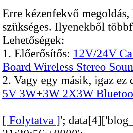
Erre kézenfekvő megoldás,
szükséges. Ilyenekből többf
Lehetőségek:
1. Előerősítős:
12V/24V Car
Board Wireless Stereo Sou
2. Vagy egy másik, igaz ez 
5V 3W+3W 2X3W Bluetooth 
[ Folytatva ]
'; data[4]['blog