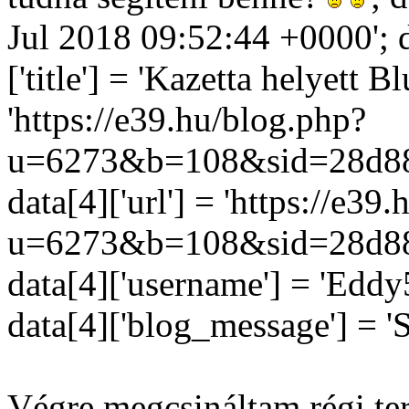
Jul 2018 09:52:44 +0000'; d
['title'] = 'Kazetta helyett Bl
'https://e39.hu/blog.php?
u=6273&b=108&sid=28d88
data[4]['url'] = 'https://e39
u=6273&b=108&sid=28d88
data[4]['username'] = 'Eddy5
data[4]['blog_message'] = '
Végre megcsináltam régi ter