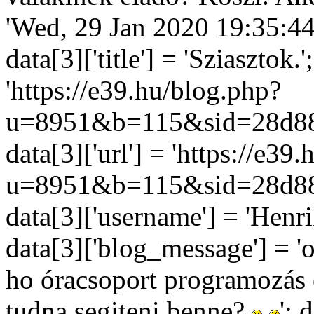
'Wed, 29 Jan 2020 19:35:44
data[3]['title'] = 'Sziasztok.'
'https://e39.hu/blog.php?
u=8951&b=115&sid=28d88
data[3]['url'] = 'https://e39
u=8951&b=115&sid=28d88
data[3]['username'] = 'Henrik
data[3]['blog_message'] = 'o
ho óracsoport programozás é
tudna segiteni benne?
'; 