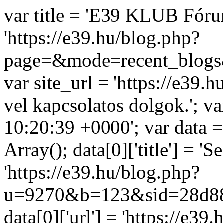
var title = 'E39 KLUB Fóru
'https://e39.hu/blog.php?
page=&mode=recent_blogs
var site_url = 'https://e39.
vel kapcsolatos dolgok.'; v
10:20:39 +0000'; var data =
Array(); data[0]['title'] = 'Se
'https://e39.hu/blog.php?
u=9270&b=123&sid=28d88
data[0]['url'] = 'https://e39