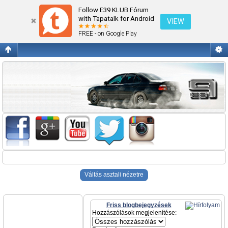
BMW Garázs
Follow E39 KLUB Fórum
with Tapatalk for Android
VIEW
FREE - on Google Play
Váltás asztali nézetre
Friss blogbejegyzések
Hozzászólások megjelenítése: