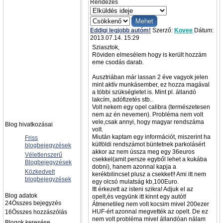
Rendezés
Eddigi legjobb autóm!
Szerző:
Kovee
Dátum:
2013.07.14. 15:29
Sziasztok,
Röviden elmesélem hogy is került hozzám
eme csodás darab.
Ausztriában már lassan 2 éve vagyok jelen
mint aktív munkásember, ez hozza magával
a többi szükségletet is. Mint pl. állandó
lakcím, adófizetés stb..
Volt nekem egy opel calibra (természetesen
nem az én nevemen). Probléma nem volt
vele,csak annyi, hogy magyar rendszáma
Blog hivatkozásai
volt.
Miután kaptam egy információt, miszerint ha
Friss
külföldi rendszámot büntetnek parkolásért
blogbejegyzések
akkor az nem ússza meg egy 36euros
Véletlenszerű
csekkel(amit persze egyből lehet a kukába
Blogbejegyzések
dobni), hanem azonnal kapja a
Közkedvelt
kerékbilincset plusz a csekket!! Ami itt nem
blogbejegyzések
egy olcsó mulatság kb,100Euro.
Itt érkezett az isteni szikra! Adjuk el az
Blog adatok
opelt,és vegyünk itt kinnt egy autót!
24
Összes bejegyzés
Átmenetileg nem volt kocsim mivel 200ezer
HUF-ért azonnal megvették az opelt. De ez
16
Összes hozzászólás
nem volt probléma mivel állandóan nálam
Blogok keresése