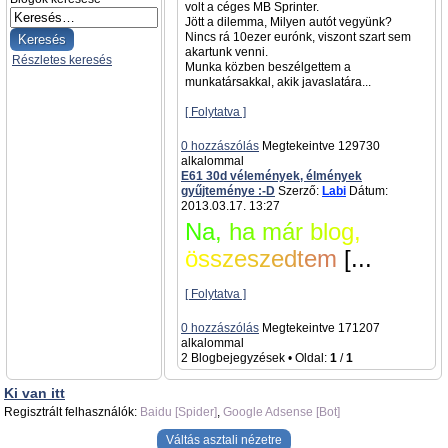
volt a céges MB Sprinter.
Jött a dilemma, Milyen autót vegyünk?
Nincs rá 10ezer eurónk, viszont szart sem
akartunk venni.
Részletes keresés
Munka közben beszélgettem a
munkatársakkal, akik javaslatára...
[ Folytatva ]
0 hozzászólás
Megtekeintve 129730
alkalommal
E61 30d vélemények, élmények
gyűjteménye :-D
Szerző:
Labi
Dátum:
2013.03.17. 13:27
N
a
,
h
a
m
á
r
b
l
o
g
,
ö
s
s
z
e
s
z
e
d
t
e
m
[...
[ Folytatva ]
0 hozzászólás
Megtekeintve 171207
alkalommal
2 Blogbejegyzések • Oldal:
1
/
1
Ki van itt
Regisztrált felhasználók:
Baidu [Spider]
,
Google Adsense [Bot]
Váltás asztali nézetre