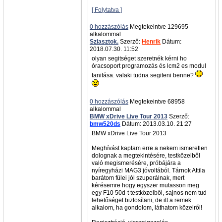
[ Folytatva ]
0 hozzászólás
Megtekeintve 129695
alkalommal
Sziasztok.
Szerző:
Henrik
Dátum:
2018.07.30. 11:52
olyan segitséget szeretnék kérni ho
óracsoport programozás és lcm2 es modul
tanitása. valaki tudna segiteni benne?
0 hozzászólás
Megtekeintve 68958
alkalommal
BMW xDrive Live Tour 2013
Szerző:
bmw520ds
Dátum: 2013.03.10. 21:27
BMW xDrive Live Tour 2013
Meghívást kaptam erre a nekem ismeretlen
dolognak a megtekintésére, testközelből
való megismerésére, próbájára a
nyíregyházi MAG3 jóvoltából. Tárnok Attila
barátom fülei jól szuperálnak, mert
kérésemre hogy egyszer mutasson meg
egy F10 50d-t testközelből, sajnos nem tud
lehetőséget biztosítani, de itt a remek
alkalom, ha gondolom, láthatom közelről!