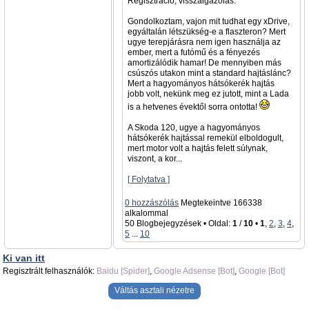
Regisztráció, visszaigazolás.
Gondolkoztam, vajon mit tudhat egy xDrive,
egyáltalán létszükség-e a flaszteron? Mert
ugye terepjárásra nem igen használja az
ember, mert a futómű és a fényezés
amortizálódik hamar! De mennyiben más
csúszós utakon mint a standard hajtáslánc?
Mert a hagyományos hátsókerék hajtás
jobb volt, nekünk meg ez jutott, mint a Lada
is a hetvenes évektől sorra ontotta!
A Skoda 120, ugye a hagyományos
hátsókerék hajtással remekül elboldogult,
mert motor volt a hajtás felett súlynak,
viszont, a kor...
[ Folytatva ]
0 hozzászólás
Megtekeintve 166338
alkalommal
50 Blogbejegyzések • Oldal:
1
/
10
•
1
,
2
,
3
,
4
,
5
...
10
Ki van itt
Regisztrált felhasználók:
Baidu [Spider]
,
Google Adsense [Bot]
,
Google [Bot]
Váltás asztali nézetre