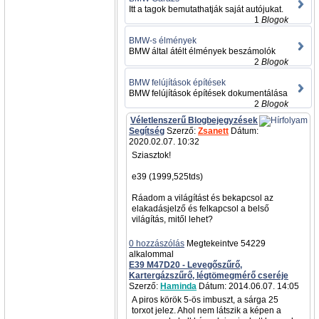
Itt a tagok bemutathatják saját autójukat.
1
Blogok
BMW-s élmények
BMW által átélt élmények beszámolók
2
Blogok
BMW felújítások építések
BMW felújítások építések dokumentálása
2
Blogok
Véletlenszerű Blogbejegyzések
Segítség
Szerző:
Zsanett
Dátum:
2020.02.07. 10:32
Sziasztok!
e39 (1999,525tds)
Ráadom a világítást és bekapcsol az
elakadásjelző és felkapcsol a belső
világítás, mitől lehet?
0 hozzászólás
Megtekeintve 54229
alkalommal
E39 M47D20 - Levegőszűrő,
Kartergázszűrő, légtömegmérő cseréje
Szerző:
Haminda
Dátum: 2014.06.07. 14:05
A piros körök 5-ös imbuszt, a sárga 25
torxot jelez. Ahol nem látszik a képen a