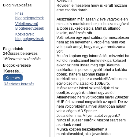
Sziasztok,
Blog hivatkozásai
Röviden elmesélem hogy is került hozzám
eme csodás darab.
Friss
blogbejegyzések
Ausztriában már lassan 2 éve vagyok jelen
Véletlenszerű
mint aktív munkásember, ez hozza magával
Blogbejegyzések
a többi szükségletet is. Mint pl. állandó
lakcím, adófizetés stb..
Közkedvelt
Volt nekem egy opel calibra (természetesen
blogbejegyzések
nem az én nevemen). Probléma nem volt
vele,csak annyi, hogy magyar rendszáma
Blog adatok
volt.
24
Összes bejegyzés
Miután kaptam egy információt, miszerint ha
16
Összes hozzászólás
külföldi rendszámot büntetnek parkolásért
akkor az nem ússza meg egy 36euros
Blogok keresése
csekkel(amit persze egyből lehet a kukába
dobni), hanem azonnal kapja a
kerékbilincset plusz a csekket!! Ami itt nem
egy olcsó mulatság kb,100Euro.
Részletes keresés
Itt érkezett az isteni szikra! Adjuk el az
opelt,és vegyünk itt kinnt egy autót!
Átmenetileg nem volt kocsim mivel 200ezer
HUF-ért azonnal megvették az opelt. De ez
nem volt probléma mivel állandóan nálam
volt a céges MB Sprinter.
Jött a dilemma, Milyen autót vegyünk?
Nincs rá 10ezer eurónk, viszont szart sem
akartunk venni.
Munka közben beszélgettem a
munkatársakkal, akik javaslatára...