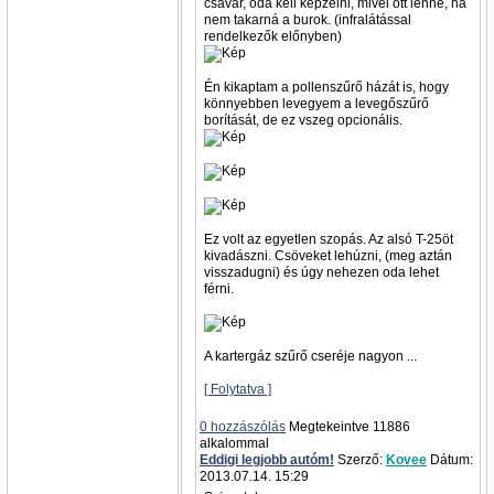
csavar, oda kell képzelni, mivel ott lenne, ha
nem takarná a burok. (infralátással
rendelkezők előnyben)
Én kikaptam a pollenszűrő házát is, hogy
könnyebben levegyem a levegőszűrő
borítását, de ez vszeg opcionális.
Ez volt az egyetlen szopás. Az alsó T-25öt
kivadászni. Csöveket lehúzni, (meg aztán
visszadugni) és úgy nehezen oda lehet
férni.
A kartergáz szűrő cseréje nagyon ...
[ Folytatva ]
0 hozzászólás
Megtekeintve 11886
alkalommal
Eddigi legjobb autóm!
Szerző:
Kovee
Dátum:
2013.07.14. 15:29