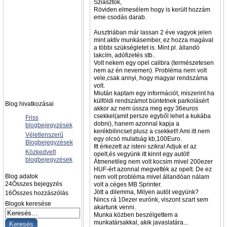
Sziasztok,
Röviden elmesélem hogy is került hozzám
eme csodás darab.
Ausztriában már lassan 2 éve vagyok jelen
mint aktív munkásember, ez hozza magával
a többi szükségletet is. Mint pl. állandó
lakcím, adófizetés stb..
Volt nekem egy opel calibra (természetesen
nem az én nevemen). Probléma nem volt
vele,csak annyi, hogy magyar rendszáma
volt.
Miután kaptam egy információt, miszerint ha
külföldi rendszámot büntetnek parkolásért
Blog hivatkozásai
akkor az nem ússza meg egy 36euros
csekkel(amit persze egyből lehet a kukába
Friss
dobni), hanem azonnal kapja a
blogbejegyzések
kerékbilincset plusz a csekket!! Ami itt nem
Véletlenszerű
egy olcsó mulatság kb,100Euro.
Blogbejegyzések
Itt érkezett az isteni szikra! Adjuk el az
Közkedvelt
opelt,és vegyünk itt kinnt egy autót!
blogbejegyzések
Átmenetileg nem volt kocsim mivel 200ezer
HUF-ért azonnal megvették az opelt. De ez
Blog adatok
nem volt probléma mivel állandóan nálam
24
Összes bejegyzés
volt a céges MB Sprinter.
Jött a dilemma, Milyen autót vegyünk?
16
Összes hozzászólás
Nincs rá 10ezer eurónk, viszont szart sem
Blogok keresése
akartunk venni.
Munka közben beszélgettem a
munkatársakkal, akik javaslatára...