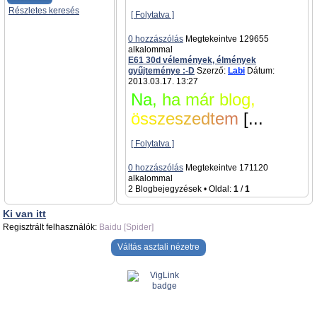
Részletes keresés
[ Folytatva ]
0 hozzászólás
Megtekeintve 129655
alkalommal
E61 30d vélemények, élmények
gyűjteménye :-D
Szerző:
Labi
Dátum:
2013.03.17. 13:27
N
a
,
h
a
m
á
r
b
l
o
g
,
ö
s
s
z
e
s
z
e
d
t
e
m
[...
[ Folytatva ]
0 hozzászólás
Megtekeintve 171120
alkalommal
2 Blogbejegyzések • Oldal:
1
/
1
Ki van itt
Regisztrált felhasználók:
Baidu [Spider]
Váltás asztali nézetre