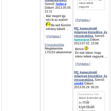
mindenekfelett!
rokon lelkek
Szerző:
Gallaca
vagyunk. ...
Dátum: 2013.05.05.
22:11
Már megint így
néz ki az autóm!
[ Folytatva ]
Be kell fűznöm
RE: kapaszkodó
néhány kábelt.
...
műanyag kiszedése, és
visszarakása.
Szerző:
[ Folytatva ]
hamoriarpi
Dátum:
2013.07.02. 23:06
0 hozzászólás
Megtekeintve
Bence
175153 alkalommal
Én már látom, hogy
rokon lelkek vagyunk.
...
[ Folytatva ]
RE: kapaszkodó
műanyag kiszedése, és
visszarakása.
Szerző:
simi64
Dátum:
2013.05.29. 00:20
kanyobence írta:
Akkor itt leírnám az
már
én
kipróbált