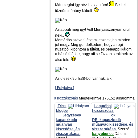
Már megint így néz ki az autóm!
Be kell
fűznöm néhány kábelt.
A nappali meg így! Volt Menyasszonyom örül
neki..
Memóriás szövetüléseim lesznek, ha minden
jól megy. Még gondolkodom, hogy a régi
huzatból kibontom a fűtést, és beleapplikálom
a hátsó ülésbe, hogy ott se fázzon senkinek az
alsó fele.
Az ülések 95' E38-ból vannak, a k...
[ Folytatva ]
0 hozzászólás
Megtekeintve 175152 alkalommal
Friss
Legutóbbi
blogbe
hozzászólás
jegyzések
ok
kapaszkodó
RE: kapaszkodó
műanyag
műanyag kiszedése, és
kiszedése, és
visszarakása.
Szerző:
visszarakása.
kanyobence
Dátum: