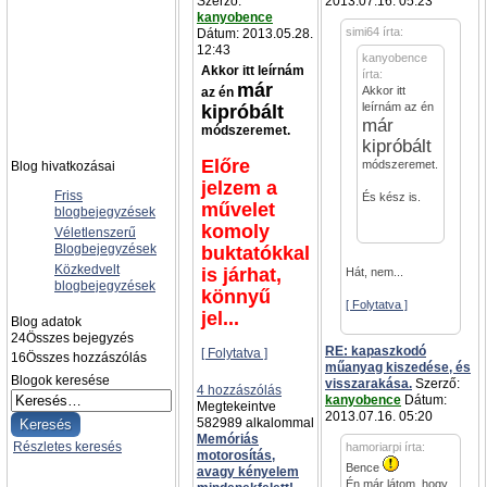
Szerző:
2013.07.16. 05:23
kanyobence
simi64 írta:
Dátum: 2013.05.28.
12:43
kanyobence
Akkor itt leírnám
írta:
már
Akkor itt
az én
leírnám az én
kipróbált
már
módszeremet.
kipróbált
Előre
módszeremet.
Blog hivatkozásai
jelzem a
Friss
És kész is.
művelet
blogbejegyzések
komoly
Véletlenszerű
Blogbejegyzések
buktatókkal
Közkedvelt
is járhat,
Hát, nem...
blogbejegyzések
könnyű
[ Folytatva ]
jel...
Blog adatok
24
Összes bejegyzés
RE: kapaszkodó
[ Folytatva ]
16
Összes hozzászólás
műanyag kiszedése, és
Blogok keresése
visszarakása.
Szerző:
4 hozzászólás
kanyobence
Dátum:
Megtekeintve
2013.07.16. 05:20
582989 alkalommal
Memóriás
Részletes keresés
hamoriarpi írta:
motorosítás,
Bence
avagy kényelem
Én már látom, hogy