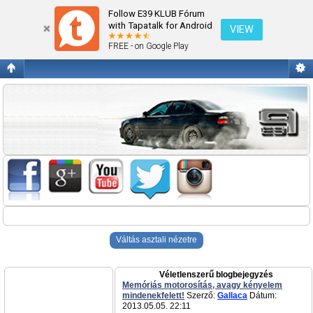
BMW felújítások építések
Follow E39 KLUB Fórum
with Tapatalk for Android
VIEW
FREE - on Google Play
Váltás asztali nézetre
Véletlenszerű blogbejegyzés
Memóriás motorosítás, avagy kényelem
mindenekfelett!
Szerző:
Gallaca
Dátum:
2013.05.05. 22:11