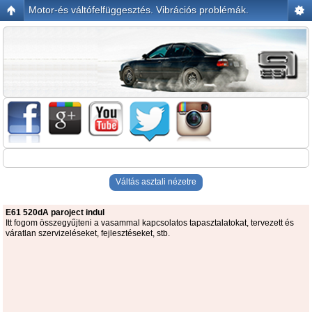
Motor-és váltófelfüggesztés. Vibrációs problémák.
Váltás asztali nézetre
E61 520dA paroject indul
Itt fogom összegyűjteni a vasammal kapcsolatos tapasztalatokat, tervezett és
váratlan szervizeléseket, fejlesztéseket, stb.