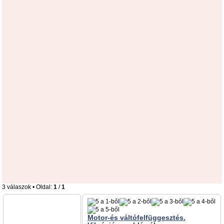
3 válaszok • Oldal:
1
/
1
Motor-és váltófelfüggesztés.