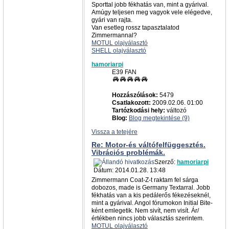
Sporttal jobb fékhatás van, mint a gyárival.
Amúgy teljesen meg vagyok vele elégedve,
gyári van rajta.
Van esetleg rossz tapasztalatod
Zimmermannal?
MOTUL olajválasztó
SHELL olajválasztó
hamoriarpi
E39 FAN
Hozzászólások:
5479
Csatlakozott:
2009.02.06. 01:00
Tartózkodási hely:
változó
Blog:
Blog megtekintése (9)
Vissza a tetejére
Re: Motor-és váltófelfüggesztés.
Vibrációs problémák.
Szerző:
hamoriarpi
Dátum: 2014.01.28. 13:48
Zimmermann Coat-Z-t raktam fel sárga
dobozos, made is Germany Textarral. Jobb
fékhatás van a kis pedálerős fékezéseknél,
mint a gyárival. Angol fórumokon Initial Bite-
ként emlegetik. Nem sivít, nem visít. Ár/
értékben nincs jobb választás szerintem.
MOTUL olajválasztó