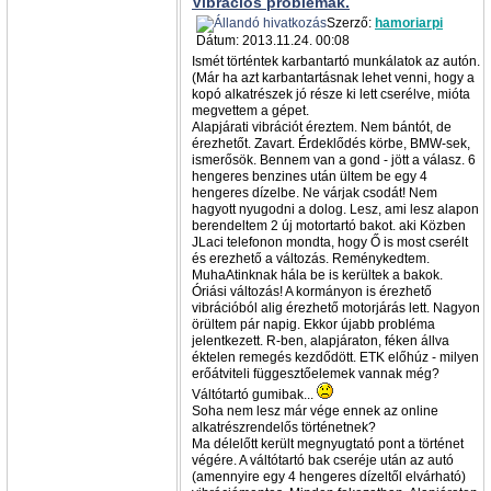
Vibrációs problémák.
Szerző:
hamoriarpi
Dátum: 2013.11.24. 00:08
Ismét történtek karbantartó munkálatok az autón.
(Már ha azt karbantartásnak lehet venni, hogy a
kopó alkatrészek jó része ki lett cserélve, mióta
megvettem a gépet.
Alapjárati vibrációt éreztem. Nem bántót, de
érezhetőt. Zavart. Érdeklődés körbe, BMW-sek,
ismerősök. Bennem van a gond - jött a válasz. 6
hengeres benzines után ültem be egy 4
hengeres dízelbe. Ne várjak csodát! Nem
hagyott nyugodni a dolog. Lesz, ami lesz alapon
berendeltem 2 új motortartó bakot. aki Közben
JLaci telefonon mondta, hogy Ő is most cserélt
és erezhető a változás. Reménykedtem.
MuhaAtinknak hála be is kerültek a bakok.
Óriási változás! A kormányon is érezhető
vibrációból alig érezhető motorjárás lett. Nagyon
örültem pár napig. Ekkor újabb probléma
jelentkezett. R-ben, alapjáraton, féken állva
éktelen remegés kezdődött. ETK előhúz - milyen
erőátviteli függesztőelemek vannak még?
Váltótartó gumibak...
Soha nem lesz már vége ennek az online
alkatrészrendelős történetnek?
Ma délelőtt került megnyugtató pont a történet
végére. A váltótartó bak cseréje után az autó
(amennyire egy 4 hengeres dízeltől elvárható)