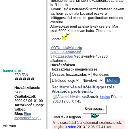
vibrációmentes. Minden fokozatban. Alapjáraton
is. R-ben is.
A konklúzió a történetből természetesen nekem
az, hogy automata kocsinál ezeket a
felfüggesztési elemeket garnitúrában érdemes
cserélni.
A következő pont az első fékek cseréje. Már
csak 6000 Km-em van hátra. Zimmermann
Sport?
MOTUL olajválasztó
SHELL olajválasztó
3 hozzászólás
Megtekeintve 457230
alkalommal
Hozzászólások
Hozzászólások megjelenítése:
hamoriarpi
Rendezés
E39 FAN
Re: Motor-és váltófelfüggesztés.
Hozzászólások:
Vibrációs problémák.
5479
Csatlakozott:
Szerző:
kzolee
Dátum:
2009.02.06. 01:00
2013.12.06. 07:41
Tartózkodási hely:
változó
Blog:
Blog
Gyári fék a legjobb.
megtekintése (9)
A hozzászólást 1 alkalommal szerkesztették,
Arhívum
utoljára
kzolee
2013.12.06. 07:41-kor.