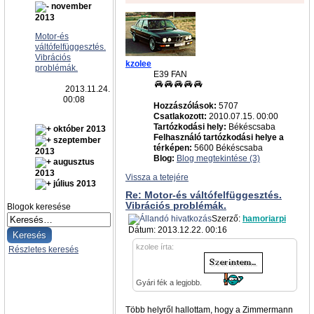
november
2013
Motor-és
váltófelfüggesztés.
Vibrációs
kzolee
problémák.
E39 FAN
2013.11.24.
00:08
Hozzászólások:
5707
Csatlakozott:
2010.07.15. 00:00
Tartózkodási hely:
Békéscsaba
október 2013
Felhasználó tartózkodási helye a
szeptember
térképen:
5600 Békéscsaba
2013
Blog:
Blog megtekintése (3)
augusztus
2013
Vissza a tetejére
július 2013
Re: Motor-és váltófelfüggesztés.
Vibrációs problémák.
Blogok keresése
Szerző:
hamoriarpi
Dátum: 2013.12.22. 00:16
kzolee írta:
Részletes keresés
Gyári fék a legjobb.
Több helyről hallottam, hogy a Zimmermann