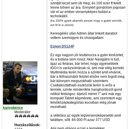
szintjét kicsit sem üti meg, és 100 ezer ft felett
lenne bőven az ára. Ennyiért gondolom jogosan
vár el az ember versenyképes tudást a
technikától.
(ha 100% gyárit akarnék persze hogy a gyárit vennék,
ezt itt le is zárom)
Keresgélés után Admin által linkelt darabot
vettem szemügyre és olvasgattam.
Eonon D5124F
Ez egy nagyon jól leutánozza a gyári kinézetet,
és a tudása sem rossz. Akár Navigálni is tud,
igaz az feláras, bár lehet, hogy ügyesebbek
IGO-t is varázsolnának rá, ami már elég korrekt.
Multimédia terén hozza a szintet amit elvárok,
bár a felhasználói felület elsőre nem fogott meg,
bár könnyen megszokható szerintem.
Csatlakoztatható eszközök terén is erős a
termék, szinte mindenféle hanghordozót gond
nélkül feldolgoz. kijelző méret 7" ami már egy
kompakt Tablet képmérete, ami szerintem egy
felsőközépkategóriás kocsiban elég jónak
mondható.
kanyobence
Moderátor
a vételára az egyik legversenyképesebb amit
találtam, sőtt: 84.000 Ft azaz 377 USD
Hozzászólások:
Ami nem világos ezzel a termékkel