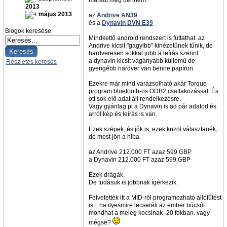
maradt meg bennem.
2013
május 2013
az
Andrive AN39
és a
Dynavin DVN E39
Blogok keresése
Mindkettő android rendszert is futtathat. az
Andrive kicsit "gagyibb" kinézetűnek tűnik, de
hardveresen sokkal jobb a leírás szerint.
a dynavin kicsit vagányabb küllemű de
Részletes keresés
gyengébb hardver van benne papíron.
Ezekre már mind varázsolható akár Torque
program bluetooth-os ODB2 csatlakozással. És
ott sok elő adat áll rendelkezésre.
Vagy gyárilag pl a Dynavin is ad pár adatod és
arról kép és leírás is van.
Ezek szépek, és jók is, ezek küzöl választanék,
de most jön a hiba.
az Andrive 212.000 FT azaz 599 GBP
a Dynavin 212.000 FT azaz 599 GBP
Ezek drágák.
De tudásuk is jobbnak ígérkezik.
Felvetették itt a MID-ről programozható állófűtést
is... ha ilyesmire lecseréli az ember búcsút
mondhat a meleg kocsinak -20 fokban. vagy
mégse?