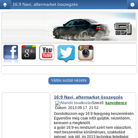
16:9 Navi, aftermarket összegzés
Váltás asztali nézetre
16:9 Navi, aftermarket összegzés
Szerző:
kanyobence
Dátum: 2013.09.17. 21:52
Gondolkozom egy 16:9 fejegység beszerelésén.
Egyenlőre még csak infót gyűjtök, nézelődöm,
keresem a megfelelőt.
a gyári 16:9-es rendszert azért nem választom,
mert beszerelése körülményes, szaktudást
igényel, sok idő, és 2013 technikai fejlettségi