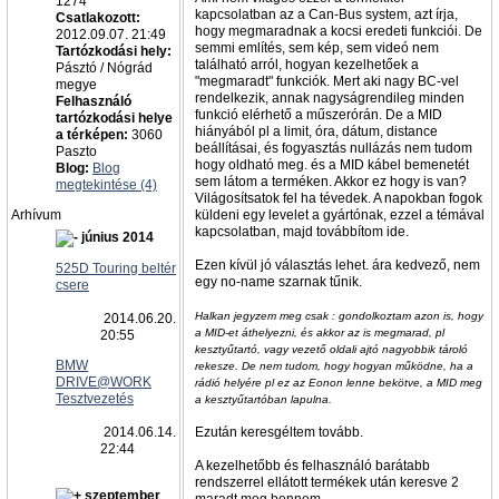
1274
kapcsolatban az a Can-Bus system, azt írja,
Csatlakozott:
hogy megmaradnak a kocsi eredeti funkciói. De
2012.09.07. 21:49
semmi említés, sem kép, sem videó nem
Tartózkodási hely:
található arról, hogyan kezelhetőek a
Pásztó / Nógrád
"megmaradt" funkciók. Mert aki nagy BC-vel
megye
rendelkezik, annak nagyságrendileg minden
Felhasználó
funkció elérhető a műszerórán. De a MID
tartózkodási helye
hiányából pl a limit, óra, dátum, distance
a térképen:
3060
beállításai, és fogyasztás nullázás nem tudom
Paszto
hogy oldható meg. és a MID kábel bemenetét
Blog:
Blog
sem látom a terméken. Akkor ez hogy is van?
megtekintése (4)
Világosítsatok fel ha tévedek. A napokban fogok
Arhívum
küldeni egy levelet a gyártónak, ezzel a témával
kapcsolatban, majd továbbítom ide.
június 2014
Ezen kívül jó választás lehet. ára kedvező, nem
525D Touring beltér
egy no-name szarnak tűnik.
csere
Halkan jegyzem meg csak : gondolkoztam azon is, hogy
2014.06.20.
a MID-et áthelyezni, és akkor az is megmarad, pl
20:55
kesztyűtartó, vagy vezető oldali ajtó nagyobbik tároló
BMW
rekesze. De nem tudom, hogy hogyan működne, ha a
DRIVE@WORK
rádió helyére pl ez az Eonon lenne bekötve, a MID meg
Tesztvezetés
a kesztyűtartóban lapulna.
2014.06.14.
Ezután keresgéltem tovább.
22:44
A kezelhetőbb és felhasználó barátabb
rendszerrel ellátott termékek után keresve 2
szeptember