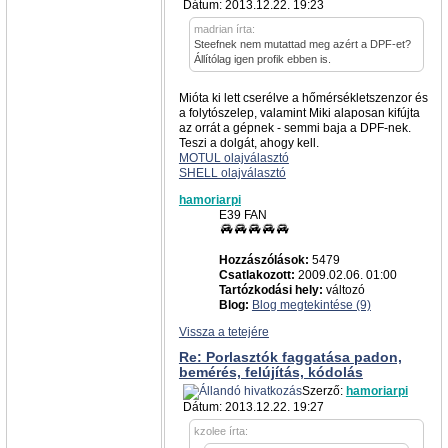
Dátum: 2013.12.22. 19:23
madrian írta:
Steefnek nem mutattad meg azért a DPF-et?
Állítólag igen profik ebben is.
Mióta ki lett cserélve a hőmérsékletszenzor és
a folytószelep, valamint Miki alaposan kifújta
az orrát a gépnek - semmi baja a DPF-nek.
Teszi a dolgát, ahogy kell.
MOTUL olajválasztó
SHELL olajválasztó
hamoriarpi
E39 FAN
Hozzászólások:
5479
Csatlakozott:
2009.02.06. 01:00
Tartózkodási hely:
változó
Blog:
Blog megtekintése (9)
Vissza a tetejére
Re: Porlasztók faggatása padon,
bemérés, felújítás, kódolás
Szerző:
hamoriarpi
Dátum: 2013.12.22. 19:27
kzolee írta: