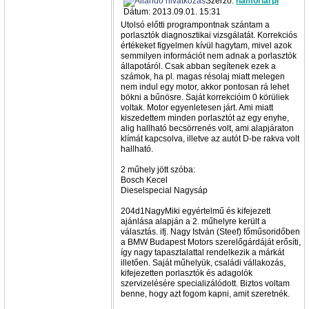
Szerző:
hamoriarpi
Dátum: 2013.09.01. 15:31
Utolsó előtti programpontnak szántam a
porlasztók diagnosztikai vizsgálatát. Korrekciós
értékeket figyelmen kívül hagytam, mivel azok
semmilyen információt nem adnak a porlasztók
állapotáról. Csak abban segítenek ezek a
számok, ha pl. magas résolaj miatt melegen
nem indul egy motor, akkor pontosan rá lehet
bökni a bűnösre. Saját korrekcióim 0 körüliek
voltak. Motor egyenletesen járt. Ami miatt
kiszedettem minden porlasztót az egy enyhe,
alig hallható becsörrenés volt, ami alapjáraton
klímát kapcsolva, illetve az autót D-be rakva volt
hallható.
2 műhely jött szóba:
Bosch Kecel
Dieselspecial Nagysáp
204d1NagyMiki egyértelmű és kifejezett
ajánlása alapján a 2. műhelyre került a
választás. ifj. Nagy István (Steef) főműsoridőben
a BMW Budapest Motors szerelőgárdáját erősíti,
így nagy tapasztalattal rendelkezik a márkát
illetően. Saját műhelyük, családi vállakozás,
kifejezetten porlasztók és adagolók
szervizelésére specializálódott. Biztos voltam
benne, hogy azt fogom kapni, amit szeretnék.