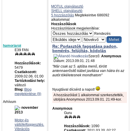
MOTUL olajválasztó
SHELL olajválasztó
5 hozzászólás
Megtekeintve 686092
alkalommal
Hozzászólások
Hozzászólások megjelenítése:
Rendezés
hamoriarpi
Re: Porlasztók faggatása padon,
E39 FAN
bemérés, felújítás, kódolás
Szerző:
Anonymous
Dátum: 2013.09.01. 21:48
Hozzászólások:
"Már csak az 5. ajtóba menő, törött
5479
antennaerősítő kábel javítása van hátra és az
Csatlakozott:
autót tökéletesnek mondhatom"
2009.02.06. 01:00
Tartózkodási hely:
változó
Blog:
Blog
Nyugtával dícsérd a napot!
megtekintése (9)
A hozzászólást 1 alkalommal szerkesztették,
utoljára Anonymous 2013.09.01. 21:49-kor.
Arhívum
november
Anonymous
2013
Guru
Motor-és
váltófelfüggesztés.
Hozzászólások:
1090
Vibrációs
Csatlakozott:
2011.03.20. 02:27