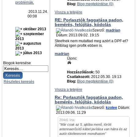
problémák.
Blog:
Blog megtekintése (0)
2013.11.24.
Vissza a tetejére
00:08
RE: Porlasztók faggatása padon,
bemérés, felújítás, kódolás
október 2013
Szerző:
madrian
szeptember
Dátum: 2013.09.02. 19:15
2013
Steefnek nem mutattad meg azért a DPF-et?
augusztus
Állítólag igen profik ebben is.
2013
július 2013
madrian
Újonc
Blogok keresése
Hozzászólások:
50
Csatlakozott:
2012.05.30. 19:13
Blog:
Blog megtekintése (0)
Részletes keresés
Vissza a tetejére
Re: Porlasztók faggatása padon,
bemérés, felújítás, kódolás
Szerző:
kzolee
Dátum:
2013.09.06. 11:29
204d1 írta:
"Már csak az 5. ajtóba menő, törött
antennaerősítő kábel javítása van hátra és az
autót tökéletesnek mondhatom"