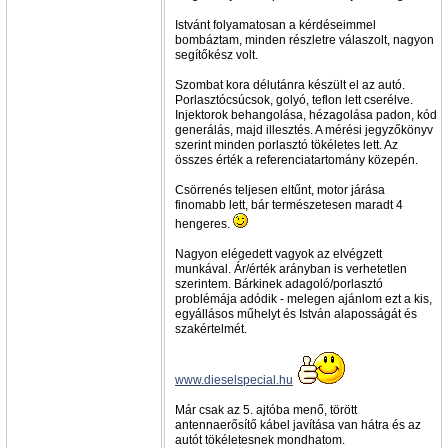
Istvánt folyamatosan a kérdéseimmel
bombáztam, minden részletre válaszolt, nagyon
segítőkész volt.
Szombat kora délutánra készült el az autó.
Porlasztócsúcsok, golyó, teflon lett cserélve.
Injektorok behangolása, hézagolása padon, kód
generálás, majd illesztés. A mérési jegyzőkönyv
szerint minden porlasztó tökéletes lett. Az
összes érték a referenciatartomány közepén.
Csörrenés teljesen eltűnt, motor járása
finomabb lett, bár természetesen maradt 4
hengeres.
Nagyon elégedett vagyok az elvégzett
munkával. Ár/érték arányban is verhetetlen
szerintem. Bárkinek adagoló/porlasztó
problémája adódik - melegen ajánlom ezt a kis,
egyállásos műhelyt és István alaposságát és
szakértelmét.
www.dieselspecial.hu
Már csak az 5. ajtóba menő, törött
antennaerősítő kábel javítása van hátra és az
autót tökéletesnek mondhatom.