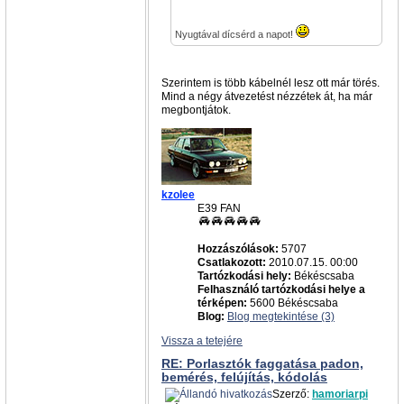
Nyugtával dícsérd a napot!
Szerintem is több kábelnél lesz ott már törés.
Mind a négy átvezetést nézzétek át, ha már
megbontjátok.
kzolee
E39 FAN
Hozzászólások:
5707
Csatlakozott:
2010.07.15. 00:00
Tartózkodási hely:
Békéscsaba
Felhasználó tartózkodási helye a
térképen:
5600 Békéscsaba
Blog:
Blog megtekintése (3)
Vissza a tetejére
RE: Porlasztók faggatása padon,
bemérés, felújítás, kódolás
Szerző:
hamoriarpi