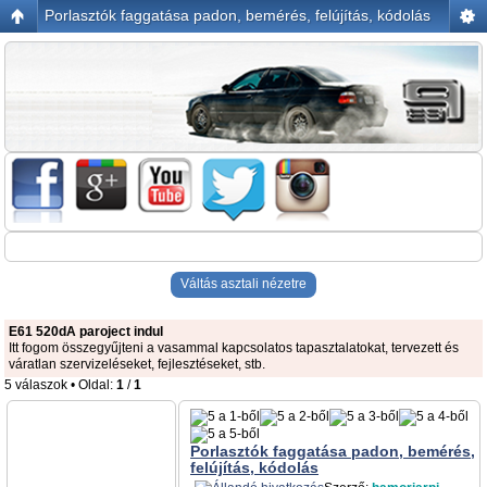
Porlasztók faggatása padon, bemérés, felújítás, kódolás
Váltás asztali nézetre
E61 520dA paroject indul
Itt fogom összegyűjteni a vasammal kapcsolatos tapasztalatokat, tervezett és
váratlan szervizeléseket, fejlesztéseket, stb.
5 válaszok • Oldal:
1
/
1
Porlasztók faggatása padon, bemérés,
felújítás, kódolás