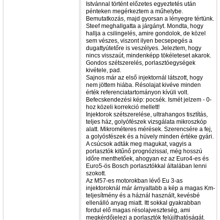
Istvánnal történt előzetes egyeztetés után
pénteken megérkeztem a műhelybe.
Bemutatkozás, majd gyorsan a lényegre tértünk.
Steef meghallgatta a járgányt. Mondta, hogy
hallja a csilingelés, amire gondolok, de közel
sem vészes, viszont ilyen becsepegés a
dugattyútetőre is veszélyes. Jeleztem, hogy
nincs visszaút, mindenképp tökéleteset akarok.
Gondos szétszerelés, porlasztóegységek
kivétele, pad.
Sajnos már az első injektornál látszott, hogy
nem jöttem hiába. Résolajat kivéve minden
érték referenciatartományon kívüli volt.
Befecskendezési kép: pocsék. Ismét jelzem - 0-
hoz közeli korrekció mellett!
Injektorok szétszerelése, ultrahangos tisztítás,
teljes ház, golyófészek vizsgálata mikroszkóp
alatt. Mikrométeres mérések. Szerencsére a fej,
a golyósfészek és a hüvely minden értéke gyári.
A csúcsok adták meg magukat, vagyis a
porlasztók kitűnő prognózissal, még hosszú
időre menthetőek, ahogyan ez az Euro4-es és
Euro5-ös Bosch porlasztókkal általában lenni
szokott.
Az M57-es motorokban lévő Eu 3-as
injektoroknál már árnyaltabb a kép a magas Km-
teljesítmény és a háznál használt, kevésbé
ellenálló anyag miatt. Itt sokkal gyakrabban
fordul elő magas résolajveszteség, ami
megkérdőjelezi a porlasztók felújíthatóságát.