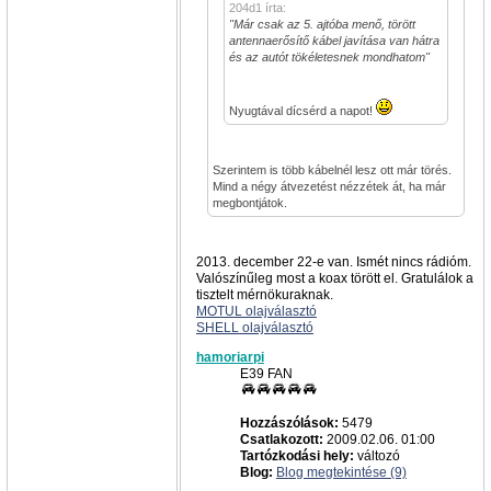
204d1 írta:
"Már csak az 5. ajtóba menő, törött
antennaerősítő kábel javítása van hátra
és az autót tökéletesnek mondhatom"
Nyugtával dícsérd a napot!
Szerintem is több kábelnél lesz ott már törés.
Mind a négy átvezetést nézzétek át, ha már
megbontjátok.
2013. december 22-e van. Ismét nincs rádióm.
Valószínűleg most a koax törött el. Gratulálok a
tisztelt mérnökuraknak.
MOTUL olajválasztó
SHELL olajválasztó
hamoriarpi
E39 FAN
Hozzászólások:
5479
Csatlakozott:
2009.02.06. 01:00
Tartózkodási hely:
változó
Blog:
Blog megtekintése (9)