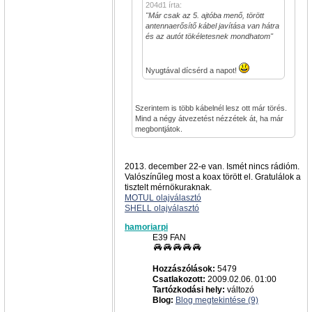
204d1 írta:
"Már csak az 5. ajtóba menő, törött
antennaerősítő kábel javítása van hátra
és az autót tökéletesnek mondhatom"
Nyugtával dícsérd a napot!
Szerintem is több kábelnél lesz ott már törés.
Mind a négy átvezetést nézzétek át, ha már
megbontjátok.
2013. december 22-e van. Ismét nincs rádióm.
Valószínűleg most a koax törött el. Gratulálok a
tisztelt mérnökuraknak.
MOTUL olajválasztó
SHELL olajválasztó
hamoriarpi
E39 FAN
Hozzászólások:
5479
Csatlakozott:
2009.02.06. 01:00
Tartózkodási hely:
változó
Blog:
Blog megtekintése (9)