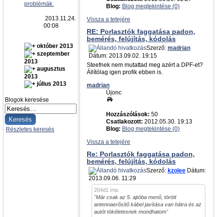
problémák.
Blog:
Blog megtekintése (0)
2013.11.24.
Vissza a tetejére
00:08
RE: Porlasztók faggatása padon,
bemérés, felújítás, kódolás
október 2013
Szerző:
madrian
szeptember
Dátum: 2013.09.02. 19:15
2013
Steefnek nem mutattad meg azért a DPF-et?
augusztus
Állítólag igen profik ebben is.
2013
július 2013
madrian
Újonc
Blogok keresése
Hozzászólások:
50
Csatlakozott:
2012.05.30. 19:13
Blog:
Blog megtekintése (0)
Részletes keresés
Vissza a tetejére
Re: Porlasztók faggatása padon,
bemérés, felújítás, kódolás
Szerző:
kzolee
Dátum:
2013.09.06. 11:29
204d1 írta:
"Már csak az 5. ajtóba menő, törött
antennaerősítő kábel javítása van hátra és az
autót tökéletesnek mondhatom"