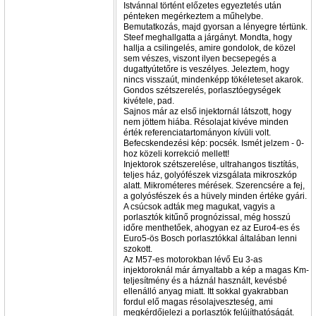
Istvánnal történt előzetes egyeztetés után
pénteken megérkeztem a műhelybe.
Bemutatkozás, majd gyorsan a lényegre tértünk.
Steef meghallgatta a járgányt. Mondta, hogy
hallja a csilingelés, amire gondolok, de közel
sem vészes, viszont ilyen becsepegés a
dugattyútetőre is veszélyes. Jeleztem, hogy
nincs visszaút, mindenképp tökéleteset akarok.
Gondos szétszerelés, porlasztóegységek
kivétele, pad.
Sajnos már az első injektornál látszott, hogy
nem jöttem hiába. Résolajat kivéve minden
érték referenciatartományon kívüli volt.
Befecskendezési kép: pocsék. Ismét jelzem - 0-
hoz közeli korrekció mellett!
Injektorok szétszerelése, ultrahangos tisztítás,
teljes ház, golyófészek vizsgálata mikroszkóp
alatt. Mikrométeres mérések. Szerencsére a fej,
a golyósfészek és a hüvely minden értéke gyári.
A csúcsok adták meg magukat, vagyis a
porlasztók kitűnő prognózissal, még hosszú
időre menthetőek, ahogyan ez az Euro4-es és
Euro5-ös Bosch porlasztókkal általában lenni
szokott.
Az M57-es motorokban lévő Eu 3-as
injektoroknál már árnyaltabb a kép a magas Km-
teljesítmény és a háznál használt, kevésbé
ellenálló anyag miatt. Itt sokkal gyakrabban
fordul elő magas résolajveszteség, ami
megkérdőjelezi a porlasztók felújíthatóságát.