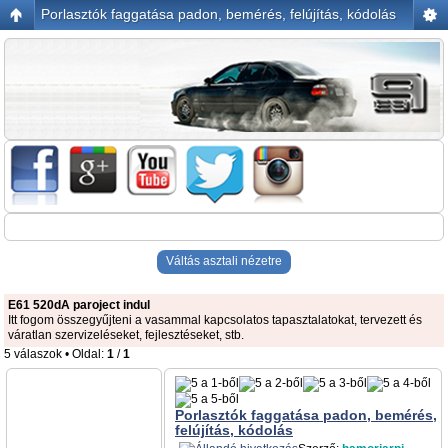
Porlasztók faggatása padon, bemérés, felújítás, kódolás
Váltás asztali nézetre
E61 520dA paroject indul
Itt fogom összegyűjteni a vasammal kapcsolatos tapasztalatokat, tervezett és
váratlan szervizeléseket, fejlesztéseket, stb.
5 válaszok • Oldal:
1
/
1
Porlasztók faggatása padon, bemérés,
felújítás, kódolás