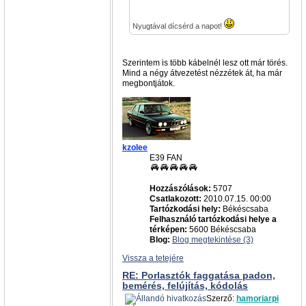
Nyugtával dícsérd a napot!
Szerintem is több kábelnél lesz ott már törés.
Mind a négy átvezetést nézzétek át, ha már
megbontjátok.
kzolee
E39 FAN
Hozzászólások:
5707
Csatlakozott:
2010.07.15. 00:00
Tartózkodási hely:
Békéscsaba
Felhasználó tartózkodási helye a
térképen:
5600 Békéscsaba
Blog:
Blog megtekintése (3)
Vissza a tetejére
RE: Porlasztók faggatása padon,
bemérés, felújítás, kódolás
Szerző:
hamoriarpi