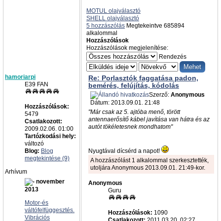
MOTUL olajválasztó
SHELL olajválasztó
5 hozzászólás
Megtekeintve 685894
alkalommal
Hozzászólások
Hozzászólások megjelenítése:
Rendezés
hamoriarpi
Re: Porlasztók faggatása padon,
E39 FAN
bemérés, felújítás, kódolás
Szerző:
Anonymous
Dátum: 2013.09.01. 21:48
Hozzászólások:
"Már csak az 5. ajtóba menő, törött
5479
antennaerősítő kábel javítása van hátra és az
Csatlakozott:
autót tökéletesnek mondhatom"
2009.02.06. 01:00
Tartózkodási hely:
változó
Blog:
Blog
Nyugtával dícsérd a napot!
megtekintése (9)
A hozzászólást 1 alkalommal szerkesztették,
utoljára Anonymous 2013.09.01. 21:49-kor.
Arhívum
november
Anonymous
2013
Guru
Motor-és
váltófelfüggesztés.
Hozzászólások:
1090
Vibrációs
Csatlakozott:
2011.03.20. 02:27