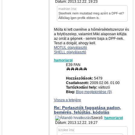
Dátum: 2013.12.22. 19:23
madrian írta:
Steefnek nem mutattad meg azért a DPF-et?
Állítólag igen profik ebben is.
Mióta ki lett cserélve a hőmérsékletszenzor és
a folytószelep, valamint Miki alaposan kifújta
az orrát a gépnek - semmi baja a DPF-nek.
Teszi a dolgát, ahogy kell.
MOTUL olajválasztó
SHELL olajválasztó
hamoriarpi
E39 FAN
Hozzászólások:
5479
Csatlakozott:
2009.02.06. 01:00
Tartózkodási hely:
változó
Blog:
Blog megtekintése (9)
Vissza a tetejére
Re: Porlasztók faggatása padon,
bemérés, felújítás, kódolás
Szerző:
hamoriarpi
Dátum: 2013.12.22. 19:27
kzolee írta: