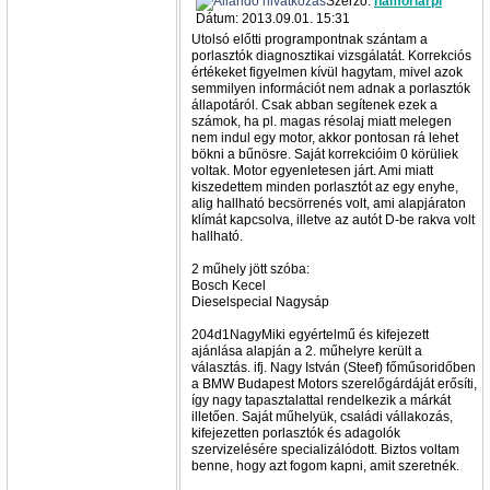
Szerző:
hamoriarpi
Dátum: 2013.09.01. 15:31
Utolsó előtti programpontnak szántam a
porlasztók diagnosztikai vizsgálatát. Korrekciós
értékeket figyelmen kívül hagytam, mivel azok
semmilyen információt nem adnak a porlasztók
állapotáról. Csak abban segítenek ezek a
számok, ha pl. magas résolaj miatt melegen
nem indul egy motor, akkor pontosan rá lehet
bökni a bűnösre. Saját korrekcióim 0 körüliek
voltak. Motor egyenletesen járt. Ami miatt
kiszedettem minden porlasztót az egy enyhe,
alig hallható becsörrenés volt, ami alapjáraton
klímát kapcsolva, illetve az autót D-be rakva volt
hallható.
2 műhely jött szóba:
Bosch Kecel
Dieselspecial Nagysáp
204d1NagyMiki egyértelmű és kifejezett
ajánlása alapján a 2. műhelyre került a
választás. ifj. Nagy István (Steef) főműsoridőben
a BMW Budapest Motors szerelőgárdáját erősíti,
így nagy tapasztalattal rendelkezik a márkát
illetően. Saját műhelyük, családi vállakozás,
kifejezetten porlasztók és adagolók
szervizelésére specializálódott. Biztos voltam
benne, hogy azt fogom kapni, amit szeretnék.