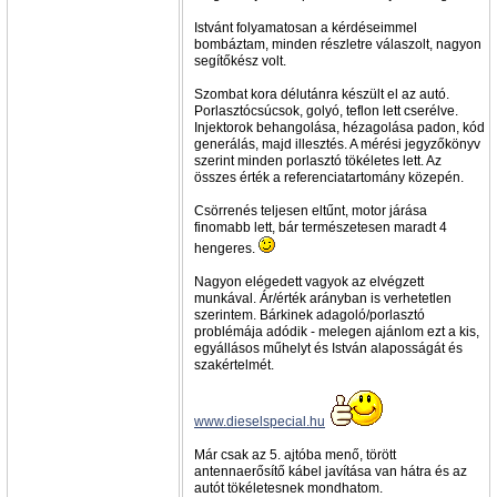
Istvánt folyamatosan a kérdéseimmel
bombáztam, minden részletre válaszolt, nagyon
segítőkész volt.
Szombat kora délutánra készült el az autó.
Porlasztócsúcsok, golyó, teflon lett cserélve.
Injektorok behangolása, hézagolása padon, kód
generálás, majd illesztés. A mérési jegyzőkönyv
szerint minden porlasztó tökéletes lett. Az
összes érték a referenciatartomány közepén.
Csörrenés teljesen eltűnt, motor járása
finomabb lett, bár természetesen maradt 4
hengeres.
Nagyon elégedett vagyok az elvégzett
munkával. Ár/érték arányban is verhetetlen
szerintem. Bárkinek adagoló/porlasztó
problémája adódik - melegen ajánlom ezt a kis,
egyállásos műhelyt és István alaposságát és
szakértelmét.
www.dieselspecial.hu
Már csak az 5. ajtóba menő, törött
antennaerősítő kábel javítása van hátra és az
autót tökéletesnek mondhatom.