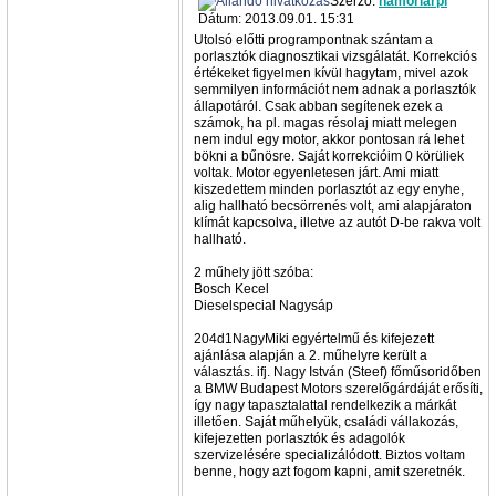
Szerző:
hamoriarpi
Dátum: 2013.09.01. 15:31
Utolsó előtti programpontnak szántam a
porlasztók diagnosztikai vizsgálatát. Korrekciós
értékeket figyelmen kívül hagytam, mivel azok
semmilyen információt nem adnak a porlasztók
állapotáról. Csak abban segítenek ezek a
számok, ha pl. magas résolaj miatt melegen
nem indul egy motor, akkor pontosan rá lehet
bökni a bűnösre. Saját korrekcióim 0 körüliek
voltak. Motor egyenletesen járt. Ami miatt
kiszedettem minden porlasztót az egy enyhe,
alig hallható becsörrenés volt, ami alapjáraton
klímát kapcsolva, illetve az autót D-be rakva volt
hallható.
2 műhely jött szóba:
Bosch Kecel
Dieselspecial Nagysáp
204d1NagyMiki egyértelmű és kifejezett
ajánlása alapján a 2. műhelyre került a
választás. ifj. Nagy István (Steef) főműsoridőben
a BMW Budapest Motors szerelőgárdáját erősíti,
így nagy tapasztalattal rendelkezik a márkát
illetően. Saját műhelyük, családi vállakozás,
kifejezetten porlasztók és adagolók
szervizelésére specializálódott. Biztos voltam
benne, hogy azt fogom kapni, amit szeretnék.