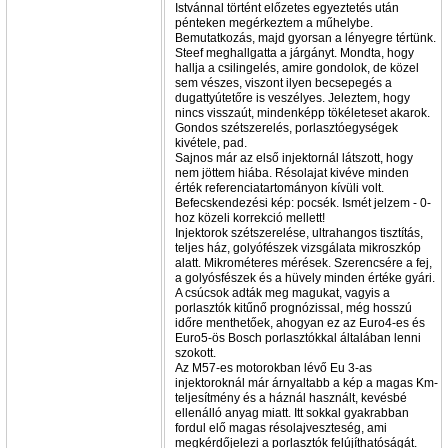
Istvánnal történt előzetes egyeztetés után
pénteken megérkeztem a műhelybe.
Bemutatkozás, majd gyorsan a lényegre tértünk.
Steef meghallgatta a járgányt. Mondta, hogy
hallja a csilingelés, amire gondolok, de közel
sem vészes, viszont ilyen becsepegés a
dugattyútetőre is veszélyes. Jeleztem, hogy
nincs visszaút, mindenképp tökéleteset akarok.
Gondos szétszerelés, porlasztóegységek
kivétele, pad.
Sajnos már az első injektornál látszott, hogy
nem jöttem hiába. Résolajat kivéve minden
érték referenciatartományon kívüli volt.
Befecskendezési kép: pocsék. Ismét jelzem - 0-
hoz közeli korrekció mellett!
Injektorok szétszerelése, ultrahangos tisztítás,
teljes ház, golyófészek vizsgálata mikroszkóp
alatt. Mikrométeres mérések. Szerencsére a fej,
a golyósfészek és a hüvely minden értéke gyári.
A csúcsok adták meg magukat, vagyis a
porlasztók kitűnő prognózissal, még hosszú
időre menthetőek, ahogyan ez az Euro4-es és
Euro5-ös Bosch porlasztókkal általában lenni
szokott.
Az M57-es motorokban lévő Eu 3-as
injektoroknál már árnyaltabb a kép a magas Km-
teljesítmény és a háznál használt, kevésbé
ellenálló anyag miatt. Itt sokkal gyakrabban
fordul elő magas résolajveszteség, ami
megkérdőjelezi a porlasztók felújíthatóságát.