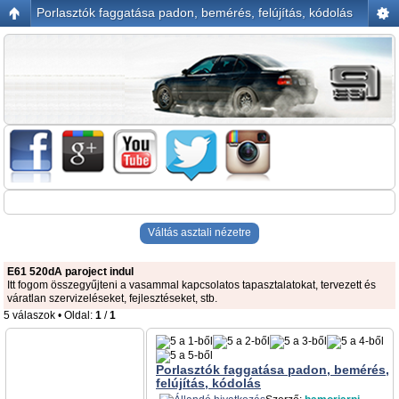
Porlasztók faggatása padon, bemérés, felújítás, kódolás
Váltás asztali nézetre
E61 520dA paroject indul
Itt fogom összegyűjteni a vasammal kapcsolatos tapasztalatokat, tervezett és
váratlan szervizeléseket, fejlesztéseket, stb.
5 válaszok • Oldal:
1
/
1
Porlasztók faggatása padon, bemérés,
felújítás, kódolás