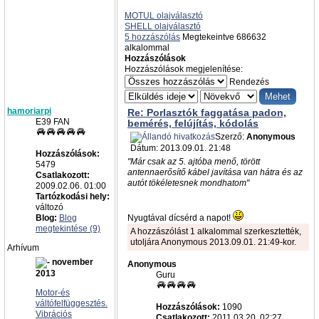
MOTUL olajválasztó
SHELL olajválasztó
5 hozzászólás
Megtekeintve 686632
alkalommal
Hozzászólások
Hozzászólások megjelenítése:
Rendezés
hamoriarpi
Re: Porlasztók faggatása padon,
E39 FAN
bemérés, felújítás, kódolás
Szerző:
Anonymous
Dátum: 2013.09.01. 21:48
Hozzászólások:
"Már csak az 5. ajtóba menő, törött
5479
antennaerősítő kábel javítása van hátra és az
Csatlakozott:
autót tökéletesnek mondhatom"
2009.02.06. 01:00
Tartózkodási hely:
változó
Blog:
Blog
Nyugtával dícsérd a napot!
megtekintése (9)
A hozzászólást 1 alkalommal szerkesztették,
utoljára Anonymous 2013.09.01. 21:49-kor.
Arhívum
november
Anonymous
2013
Guru
Motor-és
váltófelfüggesztés.
Hozzászólások:
1090
Vibrációs
Csatlakozott:
2011.03.20. 02:27