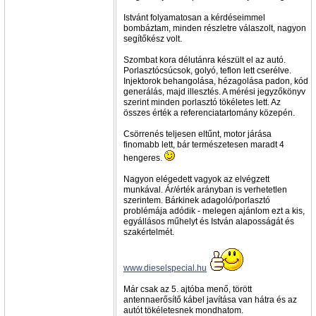
Istvánt folyamatosan a kérdéseimmel
bombáztam, minden részletre válaszolt, nagyon
segítőkész volt.
Szombat kora délutánra készült el az autó.
Porlasztócsúcsok, golyó, teflon lett cserélve.
Injektorok behangolása, hézagolása padon, kód
generálás, majd illesztés. A mérési jegyzőkönyv
szerint minden porlasztó tökéletes lett. Az
összes érték a referenciatartomány közepén.
Csörrenés teljesen eltűnt, motor járása
finomabb lett, bár természetesen maradt 4
hengeres.
Nagyon elégedett vagyok az elvégzett
munkával. Ár/érték arányban is verhetetlen
szerintem. Bárkinek adagoló/porlasztó
problémája adódik - melegen ajánlom ezt a kis,
egyállásos műhelyt és István alaposságát és
szakértelmét.
www.dieselspecial.hu
Már csak az 5. ajtóba menő, törött
antennaerősítő kábel javítása van hátra és az
autót tökéletesnek mondhatom.