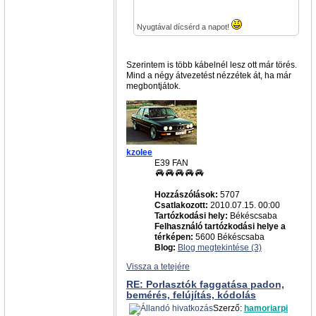
Nyugtával dícsérd a napot!
Szerintem is több kábelnél lesz ott már törés.
Mind a négy átvezetést nézzétek át, ha már
megbontjátok.
kzolee
E39 FAN
Hozzászólások:
5707
Csatlakozott:
2010.07.15. 00:00
Tartózkodási hely:
Békéscsaba
Felhasználó tartózkodási helye a
térképen:
5600 Békéscsaba
Blog:
Blog megtekintése (3)
Vissza a tetejére
RE: Porlasztók faggatása padon,
bemérés, felújítás, kódolás
Szerző:
hamoriarpi