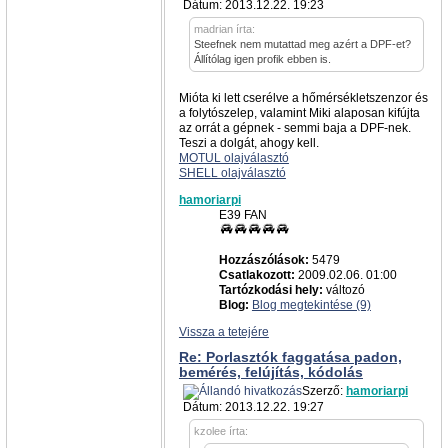
Dátum: 2013.12.22. 19:23
madrian írta:
Steefnek nem mutattad meg azért a DPF-et?
Állítólag igen profik ebben is.
Mióta ki lett cserélve a hőmérsékletszenzor és
a folytószelep, valamint Miki alaposan kifújta
az orrát a gépnek - semmi baja a DPF-nek.
Teszi a dolgát, ahogy kell.
MOTUL olajválasztó
SHELL olajválasztó
hamoriarpi
E39 FAN
Hozzászólások:
5479
Csatlakozott:
2009.02.06. 01:00
Tartózkodási hely:
változó
Blog:
Blog megtekintése (9)
Vissza a tetejére
Re: Porlasztók faggatása padon,
bemérés, felújítás, kódolás
Szerző:
hamoriarpi
Dátum: 2013.12.22. 19:27
kzolee írta: