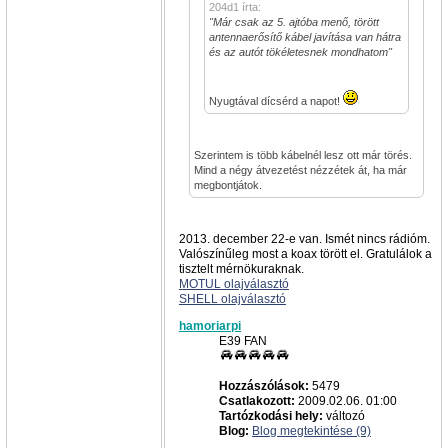
204d1 írta:
"Már csak az 5. ajtóba menő, törött
antennaerősítő kábel javítása van hátra
és az autót tökéletesnek mondhatom"
Nyugtával dícsérd a napot!
Szerintem is több kábelnél lesz ott már törés.
Mind a négy átvezetést nézzétek át, ha már
megbontjátok.
2013. december 22-e van. Ismét nincs rádióm.
Valószínűleg most a koax törött el. Gratulálok a
tisztelt mérnökuraknak.
MOTUL olajválasztó
SHELL olajválasztó
hamoriarpi
E39 FAN
Hozzászólások:
5479
Csatlakozott:
2009.02.06. 01:00
Tartózkodási hely:
változó
Blog:
Blog megtekintése (9)