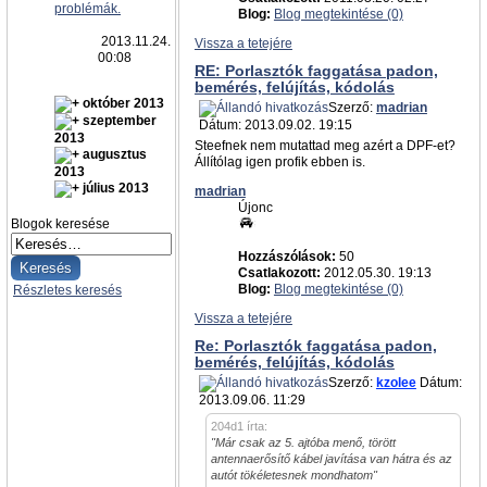
problémák.
Blog:
Blog megtekintése (0)
2013.11.24.
Vissza a tetejére
00:08
RE: Porlasztók faggatása padon,
bemérés, felújítás, kódolás
október 2013
Szerző:
madrian
szeptember
Dátum: 2013.09.02. 19:15
2013
Steefnek nem mutattad meg azért a DPF-et?
augusztus
Állítólag igen profik ebben is.
2013
július 2013
madrian
Újonc
Blogok keresése
Hozzászólások:
50
Csatlakozott:
2012.05.30. 19:13
Blog:
Blog megtekintése (0)
Részletes keresés
Vissza a tetejére
Re: Porlasztók faggatása padon,
bemérés, felújítás, kódolás
Szerző:
kzolee
Dátum:
2013.09.06. 11:29
204d1 írta:
"Már csak az 5. ajtóba menő, törött
antennaerősítő kábel javítása van hátra és az
autót tökéletesnek mondhatom"