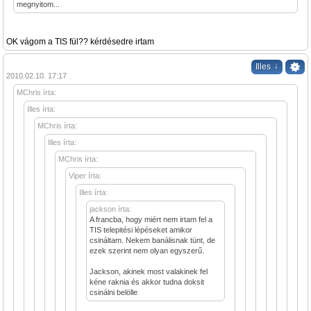
megnyitom...
OK vágom a TIS fül?? kérdésedre irtam
↓
Illes
2010.02.10. 17:17
MChris írta:
Illes írta:
MChris írta:
Illes írta:
MChris írta:
Viper írta:
Illes írta:
jackson írta:
A francba, hogy miért nem irtam fel a
TIS telepitési lépéseket amikor
csináltam. Nekem banálisnak tünt, de
ezek szerint nem olyan egyszerű.
Jackson, akinek most valakinek fel
kéne raknia és akkor tudna doksit
csinálni belölle