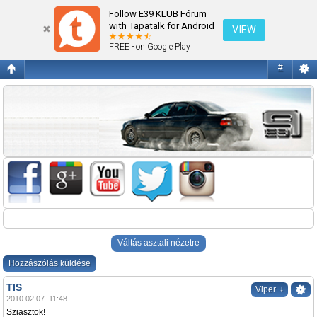
TIS
Follow E39 KLUB Fórum
with Tapatalk for Android
VIEW
FREE - on Google Play
#
Váltás asztali nézetre
Hozzászólás küldése
TIS
↓
Viper
2010.02.07. 11:48
Sziasztok!