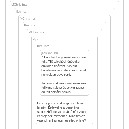
MChris írta:
Illes írta:
MChris írta:
Illes írta:
MChris írta:
Viper írta:
Illes írta:
jackson írta:
A francba, hogy miért nem irtam
fel a TIS telepitési lépéseket
amikor csináltam. Nekem
banálisnak tünt, de ezek szerint
nem olyan egyszerű.
Jackson, akinek most valakinek
fel kéne raknia és akkor tudna
doksit csinálni belölle
Ha egy pár lépést segítenél, hálás
lennék. Érdekelne a generátor
szíjfeszítő, illetve a hátsó hídszilent
cseréjének metódusa. Nincsen ez
valahol fent a neten esetleg online?