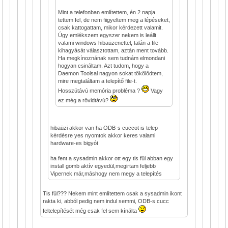
Mint a telefonban említettem, én 2 napja
tettem fel, de nem fiigyeltem meg a lépéseket,
csak kattogattam, mikor kérdezett valamit.
Úgy emlékszem egyszer nekem is leállt
valami windows hibaüzenettel, talán a file
kihagyását választottam, aztán ment tovább.
Ha megkínoznának sem tudnám elmondani
hogyan csináltam. Azt tudom, hogy a
Daemon Toolsal nagyon sokat tökölődtem,
mire megtaláltam a telepítő file-t.
Hosszútávú memória probléma ?
Vagy
ez még a rövidtávú?
hibaüzi akkor van ha ODB-s cuccot is telep
kérdésre yes nyomtok akkor keres valami
hardware-es bigyót
ha fent a sysadmin akkor ott egy tis fül abban egy
install gomb aktív egyedül,megirtam feljebb
Vipernek már,máshogy nem megy a telepítés
Tis fül??? Nekem mint említettem csak a sysadmin ikont
rakta ki, abból pedig nem indul semmi, ODB-s cucc
feltelepítését még csak fel sem kínálta