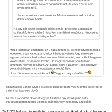
A francba, hogy miért nem irtam fel a TIS telepitési lépéseket
amikor csináltam. Nekem banálisnak tünt, de ezek szerint nem
olyan egyszerű.
Jackson, akinek most valakinek fel kéne raknia és akkor tudna
doksit csinálni belölle
Ha egy pár lépést segítenél, hálás lennék. Érdekelne a generátor
szíjfeszítő, illetve a hátsó hídszilent cseréjének metódusa. Nincsen ez
valahol fent a neten esetleg online?
Mint a telefonban említettem, én 2 napja tettem fel, de nem fiigyeltem meg a
lépéseket, csak kattogattam, mikor kérdezett valamit. Úgy emlékszem
egyszer nekem is leállt valami windows hibaüzenettel, talán a file kihagyását
választottam, aztán ment tovább. Ha megkínoznának sem tudnám
elmondani hogyan csináltam. Azt tudom, hogy a Daemon Toolsal nagyon
sokat tökölődtem, mire megtaláltam a telepítő file-t.
Hosszútávú memória probléma ?
Vagy ez még a rövidtávú?
hibaüzi akkor van ha ODB-s cuccot is telep kérdésre yes nyomtok akkor keres
valami hardware-es bigyót
ha fent a sysadmin akkor ott egy tis fül abban egy install gomb aktív
egyedül,megirtam feljebb Vipernek már,máshogy nem megy a telepítés
Tis fül??? Nekem mint említettem csak a sysadmin ikont rakta ki, abból pedig