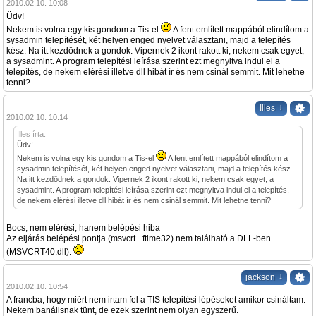
2010.02.10. 10:08
Üdv!
Nekem is volna egy kis gondom a Tis-el
A fent említett mappából elindítom a
sysadmin telepítését, két helyen enged nyelvet választani, majd a telepítés
kész. Na itt kezdődnek a gondok. Vipernek 2 ikont rakott ki, nekem csak egyet,
a sysadmint. A program telepítési leírása szerint ezt megnyitva indul el a
telepítés, de nekem elérési illetve dll hibát ír és nem csinál semmit. Mit lehetne
tenni?
↓
Illes
2010.02.10. 10:14
Illes írta:
Üdv!
Nekem is volna egy kis gondom a Tis-el
A fent említett mappából elindítom a
sysadmin telepítését, két helyen enged nyelvet választani, majd a telepítés kész.
Na itt kezdődnek a gondok. Vipernek 2 ikont rakott ki, nekem csak egyet, a
sysadmint. A program telepítési leírása szerint ezt megnyitva indul el a telepítés,
de nekem elérési illetve dll hibát ír és nem csinál semmit. Mit lehetne tenni?
Bocs, nem elérési, hanem belépési hiba
Az eljárás belépési pontja (msvcrt._ftime32) nem található a DLL-ben
(MSVCRT40.dll).
↓
jackson
2010.02.10. 10:54
A francba, hogy miért nem irtam fel a TIS telepitési lépéseket amikor csináltam.
Nekem banálisnak tünt, de ezek szerint nem olyan egyszerű.