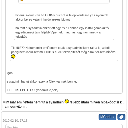
hibaüzi akkor van ha ODB-s cuccot is telep kérdésre yes nyomtok
akkor keres valami hardware-es bigyót
ha fent a sysadmin akkor ott egy tis fül abban egy install gomb aktív
egyedül,megirtam feljebb Vipernek már,máshogy nem megy a
telepítés
Tis fül??? Nekem mint említettem csak a sysadmin ikont rakta ki, abból
pedig nem indul semmi, ODB-s cucc feltelepítését még csak fel sem kínálta
igen
sysadmin ha fut akkor ezek a fülek vannak benne:
FILE TIS EPC HTK Sysadmin ?(help)
Mint már említettem nem fut a sysadmin
feljebb írtam milyen hibakódot ír ki,
ha megnyitom...
↓
MChris
2010.02.10. 17:13
Illes írta: