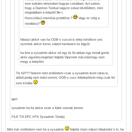
sem tudnám elmondani hogyan csináltam. Azt tudom,
hogy a Daemon Toolsal nagyon sokat tökölődtem, mire
megtaláltam a telepítő file-t.
Hosszútávú memória probléma ?
Vagy ez még a
rövidtávú?
hibaüzi akkor van ha ODB-s cuccot is telep kérdésre yes
nyomtok akkor keres valami hardware-es bigyót
ha fent a sysadmin akkor ott egy tis fül abban egy install gomb
aktív egyedül,megirtam feljebb Vipernek már,máshogy nem
megy a telepítés
Tis fül??? Nekem mint említettem csak a sysadmin ikont rakta ki,
abból pedig nem indul semmi, ODB-s cucc feltelepítését még csak fel
sem kínálta
igen
sysadmin ha fut akkor ezek a fülek vannak benne:
FILE TIS EPC HTK Sysadmin ?(help)
Mint már említettem nem fut a sysadmin
feljebb írtam milyen hibakódot ír ki, ha