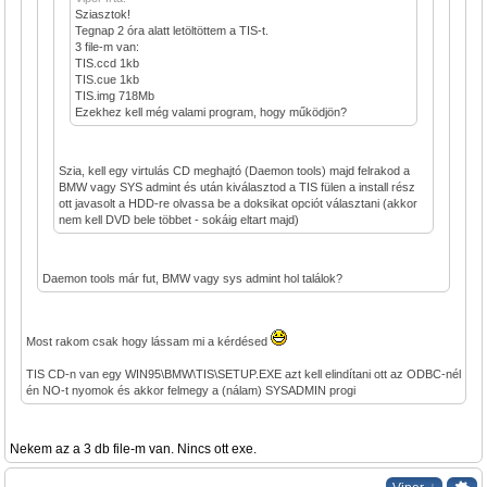
Sziasztok!
Tegnap 2 óra alatt letöltöttem a TIS-t.
3 file-m van:
TIS.ccd 1kb
TIS.cue 1kb
TIS.img 718Mb
Ezekhez kell még valami program, hogy működjön?
Szia, kell egy virtulás CD meghajtó (Daemon tools) majd felrakod a
BMW vagy SYS admint és után kiválasztod a TIS fülen a install rész
ott javasolt a HDD-re olvassa be a doksikat opciót választani (akkor
nem kell DVD bele többet - sokáig eltart majd)
Daemon tools már fut, BMW vagy sys admint hol találok?
Most rakom csak hogy lássam mi a kérdésed
TIS CD-n van egy WIN95\BMW\TIS\SETUP.EXE azt kell elindítani ott az ODBC-nél
én NO-t nyomok és akkor felmegy a (nálam) SYSADMIN progi
Nekem az a 3 db file-m van. Nincs ott exe.