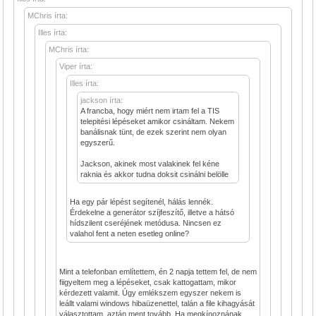
MChris írta:
Illes írta:
MChris írta:
Viper írta:
Illes írta:
jackson írta:
A francba, hogy miért nem irtam fel a TIS
telepitési lépéseket amikor csináltam. Nekem
banálisnak tünt, de ezek szerint nem olyan
egyszerű.
Jackson, akinek most valakinek fel kéne
raknia és akkor tudna doksit csinálni belölle
Ha egy pár lépést segítenél, hálás lennék.
Érdekelne a generátor szíjfeszítő, illetve a hátsó
hídszilent cseréjének metódusa. Nincsen ez
valahol fent a neten esetleg online?
Mint a telefonban említettem, én 2 napja tettem fel, de nem
fiigyeltem meg a lépéseket, csak kattogattam, mikor
kérdezett valamit. Úgy emlékszem egyszer nekem is
leállt valami windows hibaüzenettel, talán a file kihagyását
választottam, aztán ment tovább. Ha megkínoznának