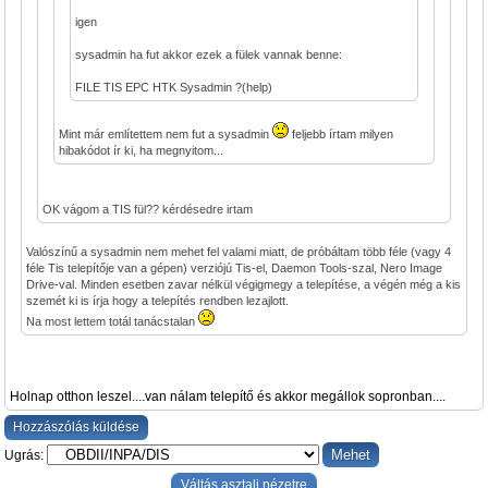
igen
sysadmin ha fut akkor ezek a fülek vannak benne:
FILE TIS EPC HTK Sysadmin ?(help)
Mint már említettem nem fut a sysadmin
feljebb írtam milyen
hibakódot ír ki, ha megnyitom...
OK vágom a TIS fül?? kérdésedre irtam
Valószínű a sysadmin nem mehet fel valami miatt, de próbáltam több féle (vagy 4
féle Tis telepítője van a gépen) verziójú Tis-el, Daemon Tools-szal, Nero Image
Drive-val. Minden esetben zavar nélkül végigmegy a telepítése, a végén még a kis
szemét ki is írja hogy a telepítés rendben lezajlott.
Na most lettem totál tanácstalan
Holnap otthon leszel....van nálam telepítő és akkor megállok sopronban....
Hozzászólás küldése
Ugrás:
Váltás asztali nézetre