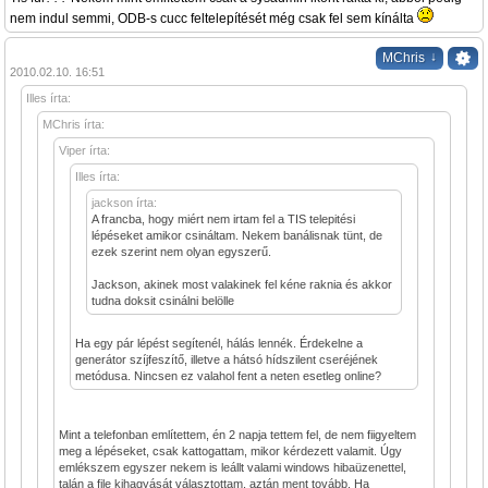
nem indul semmi, ODB-s cucc feltelepítését még csak fel sem kínálta
↓
MChris
2010.02.10. 16:51
Illes írta:
MChris írta:
Viper írta:
Illes írta:
jackson írta:
A francba, hogy miért nem irtam fel a TIS telepitési
lépéseket amikor csináltam. Nekem banálisnak tünt, de
ezek szerint nem olyan egyszerű.
Jackson, akinek most valakinek fel kéne raknia és akkor
tudna doksit csinálni belölle
Ha egy pár lépést segítenél, hálás lennék. Érdekelne a
generátor szíjfeszítő, illetve a hátsó hídszilent cseréjének
metódusa. Nincsen ez valahol fent a neten esetleg online?
Mint a telefonban említettem, én 2 napja tettem fel, de nem fiigyeltem
meg a lépéseket, csak kattogattam, mikor kérdezett valamit. Úgy
emlékszem egyszer nekem is leállt valami windows hibaüzenettel,
talán a file kihagyását választottam, aztán ment tovább. Ha