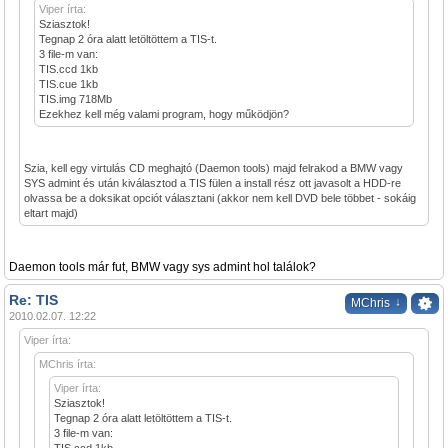
Viper írta:
Sziasztok!
Tegnap 2 óra alatt letöltöttem a TIS-t.
3 file-m van:
TIS.ccd 1kb
TIS.cue 1kb
TIS.img 718Mb
Ezekhez kell még valami program, hogy működjön?
Szia, kell egy virtulás CD meghajtó (Daemon tools) majd felrakod a BMW vagy
SYS admint és után kiválasztod a TIS fülen a install rész ott javasolt a HDD-re
olvassa be a doksikat opciót választani (akkor nem kell DVD bele többet - sokáig
eltart majd)
Daemon tools már fut, BMW vagy sys admint hol találok?
Re: TIS
↓
MChris
2010.02.07. 12:22
Viper írta:
MChris írta:
Viper írta:
Sziasztok!
Tegnap 2 óra alatt letöltöttem a TIS-t.
3 file-m van: