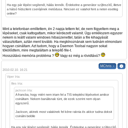
Ha egy pár lépést segítenél, hálás lennék. Érdekelne a generátor szíjfeszítő, illetve
a hátsó hídszilent cseréjének metódusa. Nincsen ez valahol fent a neten esetleg
online?
Mint a telefonban említettem, én 2 napja tettem fel, de nem fiigyeltem meg a
lépéseket, csak kattogattam, mikor kérdezett valamit. Úgy emlékszem egyszer
nekem is leállt valami windows hibaüzenettel, talán a file kihagyását
választottam, aztán ment tovább. Ha megkínoznának sem tudnám elmondani
hogyan csináltam. Azt tudom, hogy a Daemon Toolsal nagyon sokat
tökölődtem, mire megtaláltam a telepítő file-t.
Hosszútávú memória probléma ?
Vagy ez még a rövidtávú?
↓
MChris
2010.02.10. 16:21
Viper írta:
Illes írta:
jackson írta:
A francba, hogy miért nem irtam fel a TIS telepitési lépéseket amikor
csináltam. Nekem banálisnak tünt, de ezek szerint nem olyan
egyszerű.
Jackson, akinek most valakinek fel kéne raknia és akkor tudna doksit
csinálni belölle
Ha egy pár lépést segítenél, hálás lennék. Érdekelne a generátor szíjfeszítő,