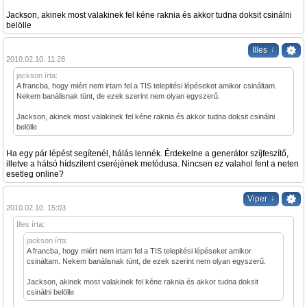
Jackson, akinek most valakinek fel kéne raknia és akkor tudna doksit csinálni
belölle
↓
Illes
2010.02.10. 11:28
jackson írta:
A francba, hogy miért nem irtam fel a TIS telepitési lépéseket amikor csináltam.
Nekem banálisnak tünt, de ezek szerint nem olyan egyszerű.
Jackson, akinek most valakinek fel kéne raknia és akkor tudna doksit csinálni
belölle
Ha egy pár lépést segítenél, hálás lennék. Érdekelne a generátor szíjfeszítő,
illetve a hátsó hídszilent cseréjének metódusa. Nincsen ez valahol fent a neten
esetleg online?
↓
Viper
2010.02.10. 15:03
Illes írta:
jackson írta:
A francba, hogy miért nem irtam fel a TIS telepitési lépéseket amikor
csináltam. Nekem banálisnak tünt, de ezek szerint nem olyan egyszerű.
Jackson, akinek most valakinek fel kéne raknia és akkor tudna doksit
csinálni belölle