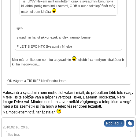
Tis fül??? Nekem mint említettem csak a sysadmin ikont rakta
ki, abból pedig nem indul semmi, ODB-s cucc feltelepítését még
csak fel sem kínálta
igen
sysadmin ha fut akkor ezek a fülek vannak benne:
FILE TIS EPC HTK Sysadmin ?(help)
Mint már említettem nem fut a sysadmin
feljebb írtam milyen hibakódot ír
ki, ha megnyitom...
OK vágom a TIS fül?? kérdésedre irtam
Valószínű a sysadmin nem mehet fel valami miatt, de próbáltam több féle (vagy
4 féle Tis telepítője van a gépen) verziójú Tis-el, Daemon Tools-szal, Nero
Image Drive-val. Minden esetben zavar nélkül végigmegy a telepítése, a végén
még a kis szemét ki is írja hogy a telepítés rendben lezajlott.
Na most lettem totál tanácstalan
↓
Pocilaci
2010.02.10. 20:10
Illes írta: