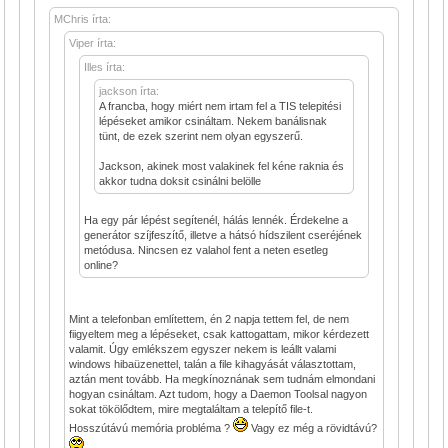
MChris írta:
Viper írta:
Illes írta:
jackson írta:
A francba, hogy miért nem irtam fel a TIS telepitési
lépéseket amikor csináltam. Nekem banálisnak
tünt, de ezek szerint nem olyan egyszerű.
Jackson, akinek most valakinek fel kéne raknia és
akkor tudna doksit csinálni belölle
Ha egy pár lépést segítenél, hálás lennék. Érdekelne a
generátor szíjfeszítő, illetve a hátsó hídszilent cseréjének
metódusa. Nincsen ez valahol fent a neten esetleg
online?
Mint a telefonban említettem, én 2 napja tettem fel, de nem
fiigyeltem meg a lépéseket, csak kattogattam, mikor kérdezett
valamit. Úgy emlékszem egyszer nekem is leállt valami
windows hibaüzenettel, talán a file kihagyását választottam,
aztán ment tovább. Ha megkínoznának sem tudnám elmondani
hogyan csináltam. Azt tudom, hogy a Daemon Toolsal nagyon
sokat tökölődtem, mire megtaláltam a telepítő file-t.
Hosszútávú memória probléma ?
Vagy ez még a rövidtávú?