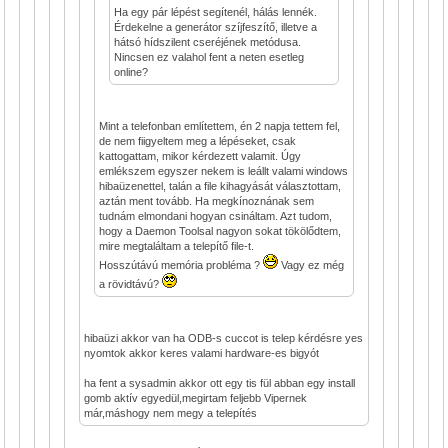
Ha egy pár lépést segítenél, hálás lennék.
Érdekelne a generátor szíjfeszítő, illetve a
hátsó hídszilent cseréjének metódusa.
Nincsen ez valahol fent a neten esetleg
online?
Mint a telefonban említettem, én 2 napja tettem fel,
de nem fiigyeltem meg a lépéseket, csak
kattogattam, mikor kérdezett valamit. Úgy
emlékszem egyszer nekem is leállt valami windows
hibaüzenettel, talán a file kihagyását választottam,
aztán ment tovább. Ha megkínoznának sem
tudnám elmondani hogyan csináltam. Azt tudom,
hogy a Daemon Toolsal nagyon sokat tökölődtem,
mire megtaláltam a telepítő file-t.
Hosszútávú memória probléma ?
Vagy ez még
a rövidtávú?
hibaüzi akkor van ha ODB-s cuccot is telep kérdésre yes
nyomtok akkor keres valami hardware-es bigyót
ha fent a sysadmin akkor ott egy tis fül abban egy install
gomb aktív egyedül,megirtam feljebb Vipernek
már,máshogy nem megy a telepítés