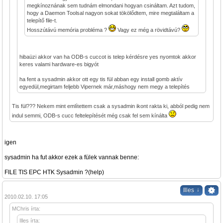
megkínoznának sem tudnám elmondani hogyan csináltam. Azt tudom,
hogy a Daemon Toolsal nagyon sokat tökölődtem, mire megtaláltam a
telepítő file-t.
Hosszútávú memória probléma ?
Vagy ez még a rövidtávú?
hibaüzi akkor van ha ODB-s cuccot is telep kérdésre yes nyomtok akkor
keres valami hardware-es bigyót
ha fent a sysadmin akkor ott egy tis fül abban egy install gomb aktív
egyedül,megirtam feljebb Vipernek már,máshogy nem megy a telepítés
Tis fül??? Nekem mint említettem csak a sysadmin ikont rakta ki, abból pedig nem
indul semmi, ODB-s cucc feltelepítését még csak fel sem kínálta
igen
sysadmin ha fut akkor ezek a fülek vannak benne:
FILE TIS EPC HTK Sysadmin ?(help)
↓
Illes
2010.02.10. 17:05
MChris írta:
Illes írta: