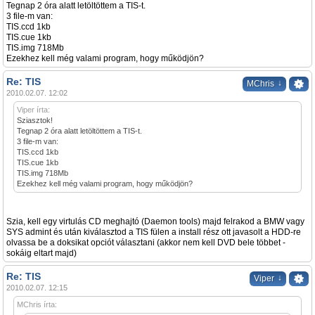
Tegnap 2 óra alatt letöltöttem a TIS-t.
3 file-m van:
TIS.ccd 1kb
TIS.cue 1kb
TIS.img 718Mb
Ezekhez kell még valami program, hogy működjön?
Re: TIS
↓
MChris
2010.02.07. 12:02
Viper írta:
Sziasztok!
Tegnap 2 óra alatt letöltöttem a TIS-t.
3 file-m van:
TIS.ccd 1kb
TIS.cue 1kb
TIS.img 718Mb
Ezekhez kell még valami program, hogy működjön?
Szia, kell egy virtulás CD meghajtó (Daemon tools) majd felrakod a BMW vagy
SYS admint és után kiválasztod a TIS fülen a install rész ott javasolt a HDD-re
olvassa be a doksikat opciót választani (akkor nem kell DVD bele többet -
sokáig eltart majd)
Re: TIS
↓
Viper
2010.02.07. 12:15
MChris írta: