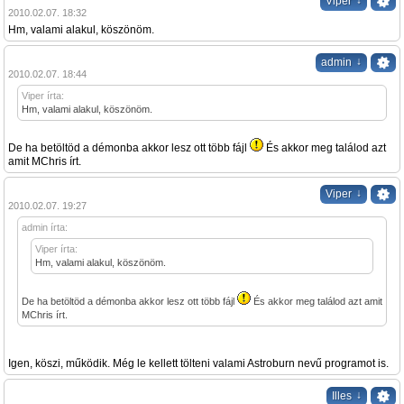
↓
Viper
2010.02.07. 18:32
Hm, valami alakul, köszönöm.
↓
admin
2010.02.07. 18:44
Viper írta:
Hm, valami alakul, köszönöm.
De ha betöltöd a démonba akkor lesz ott több fájl
És akkor meg találod azt
amit MChris írt.
↓
Viper
2010.02.07. 19:27
admin írta:
Viper írta:
Hm, valami alakul, köszönöm.
De ha betöltöd a démonba akkor lesz ott több fájl
És akkor meg találod azt amit
MChris írt.
Igen, köszi, működik. Még le kellett tölteni valami Astroburn nevű programot is.
↓
Illes