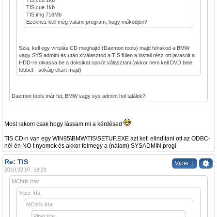
TIS.ccd 1kb
TIS.cue 1kb
TIS.img 718Mb
Ezekhez kell még valami program, hogy működjön?
Szia, kell egy virtulás CD meghajtó (Daemon tools) majd felrakod a BMW
vagy SYS admint és után kiválasztod a TIS fülen a install rész ott javasolt a
HDD-re olvassa be a doksikat opciót választani (akkor nem kell DVD bele
többet - sokáig eltart majd)
Daemon tools már fut, BMW vagy sys admint hol találok?
Most rakom csak hogy lássam mi a kérdésed
TIS CD-n van egy WIN95\BMW\TIS\SETUP.EXE azt kell elindítani ott az ODBC-
nél én NO-t nyomok és akkor felmegy a (nálam) SYSADMIN progi
Re: TIS
↓
Viper
2010.02.07. 18:21
MChris írta:
Viper írta:
MChris írta:
Viper írta: