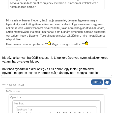
illetve a hátsó hídszilent cseréjének metódusa. Nincsen ez valahol fent a
neten esetleg online?
Mint a telefonban említettem, én 2 napja tettem fel, de nem fiigyeltem meg a
lépéseket, csak kattogattam, mikor kérdezett valamit. Úgy emlékszem egyszer
nekem is leállt valami windows hibaüzenettel, talán a file kihagyását választottam,
aztán ment tovább. Ha megkínoznának sem tudnám elmondani hogyan csináltam.
Azt tudom, hogy a Daemon Toolsal nagyon sokat tökölődtem, mire megtaláltam a
telepítő file-t.
Hosszútávú memória probléma ?
Vagy ez még a rövidtávú?
hibaüzi akkor van ha ODB-s cuccot is telep kérdésre yes nyomtok akkor keres
valami hardware-es bigyót
ha fent a sysadmin akkor ott egy tis fül abban egy install gomb aktív
egyedül,megirtam feljebb Vipernek már,máshogy nem megy a telepítés
↓
Illes
2010.02.10. 16:41
MChris írta:
Viper írta:
Illes írta:
jackson írta: