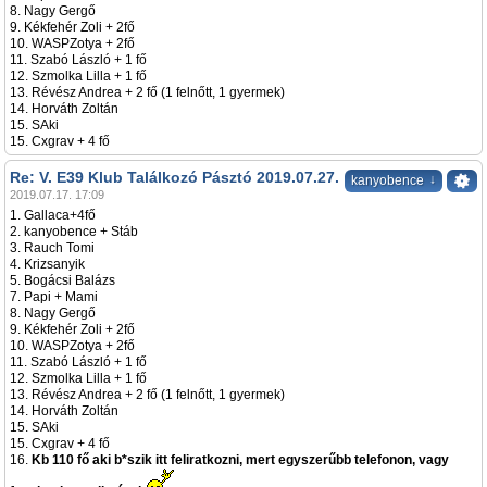
8. Nagy Gergő
9. Kékfehér Zoli + 2fő
10. WASPZotya + 2fő
11. Szabó László + 1 fő
12. Szmolka Lilla + 1 fő
13. Révész Andrea + 2 fő (1 felnőtt, 1 gyermek)
14. Horváth Zoltán
15. SAki
15. Cxgrav + 4 fő
Re: V. E39 Klub Találkozó Pásztó 2019.07.27.
↓
kanyobence
2019.07.17. 17:09
1. Gallaca+4fő
2. kanyobence + Stáb
3. Rauch Tomi
4. Krizsanyik
5. Bogácsi Balázs
7. Papi + Mami
8. Nagy Gergő
9. Kékfehér Zoli + 2fő
10. WASPZotya + 2fő
11. Szabó László + 1 fő
12. Szmolka Lilla + 1 fő
13. Révész Andrea + 2 fő (1 felnőtt, 1 gyermek)
14. Horváth Zoltán
15. SAki
15. Cxgrav + 4 fő
16.
Kb 110 fő aki b*szik itt feliratkozni, mert egyszerűbb telefonon, vagy