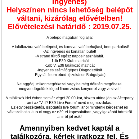
ingyenes)
Helyszínen nincs lehetőség belépőt
váltani, kizárólag elővételben!
Elővételezési határidő : 2019.07.25.
A belépő magában foglalja:
-A találkozóra való belépést, és kocsival való behajtást, bent parkolást!
-Az ingyenes és korlátlan büfét!
-A strand fürdő egész napos használatát.
-1db E39 Klub matricát
-1db V. E39 találkozó matricát
-Ingyenes számítógépes Diagnosztikát
-Egy tál finom ebéd! (szokásos Babgulyás)
Ne aggódj, mikor megérkezel vagy ha még délután megéhezel
megvendégelünk téged finom zsíros kenyérrel vagy virslivel!
A találkozó idei évben sem ér véget 20.00-kor, hiszen utána jön az Afterparty
ami az "V.I.P. E39 Live Fórum" nevű megmozdulás.
Ez egy beszélgetős, iszogatós live fórum, ahol mindenki kérdezhet és
válaszolhat a klub-al vagy az e39-el kapcsolatban, vagy igazàból bármiről
amiről jól esik!
Amennyiben kedvet kaptál a
találkozóra. kérlek iratkozz fel. És