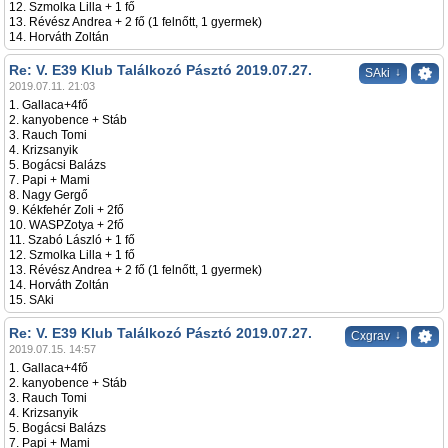
12. Szmolka Lilla + 1 fő
13. Révész Andrea + 2 fő (1 felnőtt, 1 gyermek)
14. Horváth Zoltán
Re: V. E39 Klub Találkozó Pásztó 2019.07.27.
↓
SAki
2019.07.11. 21:03
1. Gallaca+4fő
2. kanyobence + Stáb
3. Rauch Tomi
4. Krizsanyik
5. Bogácsi Balázs
7. Papi + Mami
8. Nagy Gergő
9. Kékfehér Zoli + 2fő
10. WASPZotya + 2fő
11. Szabó László + 1 fő
12. Szmolka Lilla + 1 fő
13. Révész Andrea + 2 fő (1 felnőtt, 1 gyermek)
14. Horváth Zoltán
15. SAki
Re: V. E39 Klub Találkozó Pásztó 2019.07.27.
↓
Cxgrav
2019.07.15. 14:57
1. Gallaca+4fő
2. kanyobence + Stáb
3. Rauch Tomi
4. Krizsanyik
5. Bogácsi Balázs
7. Papi + Mami