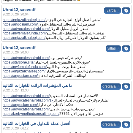
Uhnd12jsxcvsdf
↓
jvarga
2022.05.26. 20:04
https://enjazalkhaleej.com/
ماهي-أفضل-أنواع-التجارة-في-الجزائر/
https://angosiam.com/
سعرصرف-الليرة-التركية-مقابل-الدولار/
https://advocatesnairobi.com/
سعر-الروبل-مقابل-الدولار/
https://myfemalefunda.com/
مؤشر-الليرة-التركية-مقابل-الليرة-السو/
https://enjazalkhaleej.com/
كم-يساوي-الدولار-الامريكي-ريال-السعود/
Uhnd12jsxcvsdf
↓
villas
2022.05.26. 20:08
https://advocatesnairobi.com/
رقم-شركه-فيس-بوك/
https://starsone.site/
سوق-الاردن-المفتوح-للسيارات-عمان/
https://myfemalefunda.com/
سعر-نفط-برنت-لهذا-اليوم/
https://enjazalkhaleej.com/
منصة-تداول-العملات-الرقمية-في-الإمارا/
https://angosiam.com/
وظائف-الشركة-الشرقية-للدخان/
ما هي المؤشرات الرائدة للخيارات الثنائية
↓
öreglala
2022.05.27. 12:38
https://advocatesnairobi.com/
الاستثمار-في-السندات-السعودية/
https://advocatesnairobi.com/1-
مليار-دولار-كم-يساوي-بالدينار-الجزائر/
https://angosiam.com/
حكم-الاكتتاب-في-تداول/
https://advocatesnairobi.com/
تحويل-من-بات-الى-دينار-اردني/
https://kerbymethodconsulting.com/
مؤشر-الداو-جونز-الان-27761/
أفضل عملة للتداول في الخيارات الثنائية
↓
öreglala
2022.05.28. 06:12