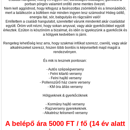
porban pörgés valamint ordító zene mentes övezet.
Nem kell aggódnod, hogy kifogysz a fasírozottas zsömléből és a limonádéból,
mert a találkozón a büfében már minden ingyen lesz számodra! Hideg üdítő,
energia ital, sör, babgulyás és rágcsálni való!
Említettem a családi hangulatot, szeretettel várunk mindenkit akár családdal
együtt. Öröm volt nézni, hogy sokan anyuval, vagy akár gyerkőcökkel együtt
érkeztek. Ezúton is köszönöm a bizalmat, és idén is igyekszünk a gyerkőcök és
a hölgyek kedvében is járni.
Rengeteg lehetőség lesz arra, hogy szakmai infókat szerezz, cserélj, vagy akár
alkatrészeket szerezz, hiszen több bontós is képviselteti majd magát a
rendezvényen.
És mik is lesznek pontosan:
- Autós szépségverseny
- Felni kitartó verseny
- Felni hajító verseny
- Pollenszűrő ház csere verseny
- KM óra állás verseny
Hölgyeknek & gyerkőcöknek
- Kormány hajító verseny
- Rajzverseny gyerekeknek.
- Alkatrész felismerő verseny
A belépő ára 5000 FT / fő (14 év alatt