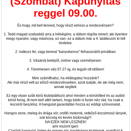
(Szombat) Kapunyitás
reggel 09.00.
És hogy, mit kell tenned, hogy részt vehess a rendezvényen?
1. Tedd magad szabaddá arra a hétvégére, a dátum régóta ismert, aki ilyenkor
megy nyaralni, vagy máshova, ez van. ez a dátum már a 4. találkozón ki lett
hirdetve.
2. iratkozz fel, vagy keresd "kanyobence" felhasználót privátban
3. Vásárolj belépőt, online vagy személyesen.
4. Türelmesen várj 07.27-ig, és legyél ott időben!
Mire számíthatsz, ha ellátogatsz hozzánk?
Aki már részt vett az előző rendezvényeken, azok tudják, de aki még nem,
annak segítek:
Ez egy olyan szűk körű klubtalálkozó ahol minden a körülötted és az autód
körül forog, itt nem kell attól tartani, hogy bárki is furán néz rád, ha csak a
kocsiról beszélsz. A hangulat garantáltan hozza az eddigi színvonalat.
Hangos zene, meleg és drága sör, ordító motorok, vetkőző-kocsimosó lányok,
sok köcsög és kevés biztonság!?
NA EZEK NEM LESZNEK!
ami viszont igen:
Családi hangulat, hideg és ingyen sör, barátságos klubtagok, gumifüst &