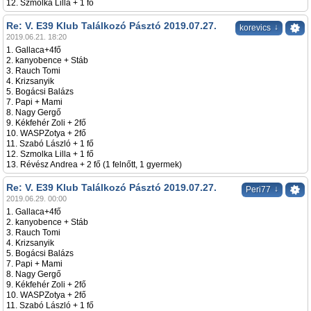
12. Szmolka Lilla + 1 fő
Re: V. E39 Klub Találkozó Pásztó 2019.07.27.
↓
korevics
2019.06.21. 18:20
1. Gallaca+4fő
2. kanyobence + Stáb
3. Rauch Tomi
4. Krizsanyik
5. Bogácsi Balázs
7. Papi + Mami
8. Nagy Gergő
9. Kékfehér Zoli + 2fő
10. WASPZotya + 2fő
11. Szabó László + 1 fő
12. Szmolka Lilla + 1 fő
13. Révész Andrea + 2 fő (1 felnőtt, 1 gyermek)
Re: V. E39 Klub Találkozó Pásztó 2019.07.27.
↓
Peri77
2019.06.29. 00:00
1. Gallaca+4fő
2. kanyobence + Stáb
3. Rauch Tomi
4. Krizsanyik
5. Bogácsi Balázs
7. Papi + Mami
8. Nagy Gergő
9. Kékfehér Zoli + 2fő
10. WASPZotya + 2fő
11. Szabó László + 1 fő