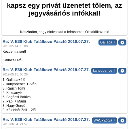
kapsz egy privát üzenetet tőlem, az
jegyvásárlós infókkal!
Köszönöm, hogy elolvastad a leírásomat! Ott találkozunk!
Re: V. E39 Klub Találkozó Pásztó 2019.07.27.
↓
Gallaca
2019.05.14. 15:08
Kezdem a sort!
Gallaca+4fő
Re: V. E39 Klub Találkozó Pásztó 2019.07.27.
↓
kanyobence
2019.05.15. 00:26
1. Gallaca+4fő
2. kanyobence + Stáb
3. Rauch Tomi
4. Krizsanyik
5. Bogácsi Balázs
7. Papi + Mami
8. Nagy Gergő
9. Kékfehér Zoli + 2fő
Re: V. E39 Klub Találkozó Pásztó 2019.07.27.
↓
WASPZotya
2019.06.04. 21:57