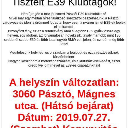
Tisztelt E39 Klubtagok!
Idén újra jön a már jól ismert Pásztói E39 Klubtalálkozó.
Mivel már egy méltán híres találkozó sorozatról beszélhetünk, a Pásztói
városvezetés idén is örömmel fogadta, hogy ezen a nyáron ismét E39-ek lepjék
el a strandot.
Bizonyított tény, ez az a rendezvény ahol a legtöbb E39 gyűlik össze egy
helyen, egy időben. Ez folyamatosan növekszik, tavaly már több mint 130
szebbnél szebb E39 és több tucat egyéb BMW volt jelen, és ez idén még több
lesz!
Megítélésünk helyileg, és országban a legjobb, és ezt a résztvevőknek
köszönhetem.
Nagyon köszönöm a korrekt hozzáállást, és a kulturált viselkedést, ezzel
öregbítve jó hírnevét az E39-es csapatunknak!
A helyszín változatlan:
3060 Pásztó, Mágnes
utca. (Hátsó bejárat)
Dátum: 2019.07.27.