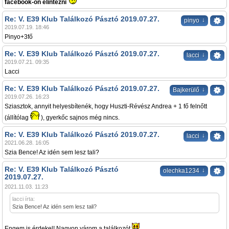
facebook-on elintézni
Re: V. E39 Klub Találkozó Pásztó 2019.07.27.
↓
pinyo
2019.07.19. 18:46
Pinyo+3fő
Re: V. E39 Klub Találkozó Pásztó 2019.07.27.
↓
lacci
2019.07.21. 09:35
Lacci
Re: V. E39 Klub Találkozó Pásztó 2019.07.27.
↓
Bajkerülő
2019.07.26. 16:23
Sziasztok, annyit helyesbítenék, hogy Huszti-Révész Andrea + 1 fő felnőtt
(állítólag
), gyerkőc sajnos még nincs.
Re: V. E39 Klub Találkozó Pásztó 2019.07.27.
↓
lacci
2021.06.28. 16:05
Szia Bence! Az idén sem lesz tali?
Re: V. E39 Klub Találkozó Pásztó
↓
olechka1234
2019.07.27.
2021.11.03. 11:23
lacci írta:
Szia Bence! Az idén sem lesz tali?
Engem is érdekel! Nagyon várom a találkozót