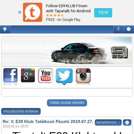
Re: V. E39 Klub Találkozó Pásztó 2019.07.27.
Follow E39 KLUB Fórum
with Tapatalk for Android
VIEW
FREE - on Google Play
#
Váltás asztali nézetre
Hozzászólás küldése
Re: V. E39 Klub Találkozó Pásztó 2019.07.27.
↓
kanyobence
2019.05.14. 09:57