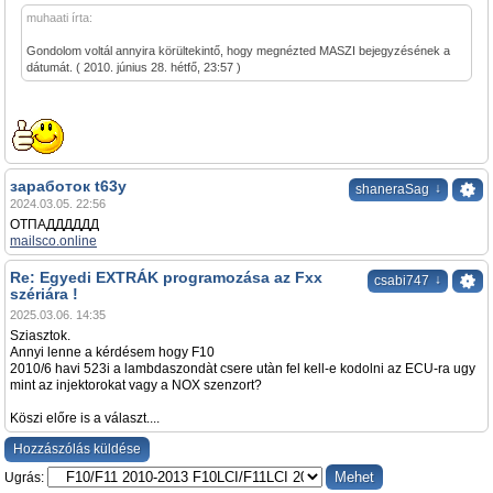
muhaati írta:
Gondolom voltál annyira körültekintő, hogy megnézted MASZI bejegyzésének a
dátumát. ( 2010. június 28. hétfő, 23:57 )
заработок t63y
↓
shaneraSag
2024.03.05. 22:56
ОТПАДДДДДД
mailsco.online
Re: Egyedi EXTRÁK programozása az Fxx
↓
csabi747
szériára !
2025.03.06. 14:35
Sziasztok.
Annyi lenne a kérdésem hogy F10
2010/6 havi 523i a lambdaszondàt csere utàn fel kell-e kodolni az ECU-ra ugy
mint az injektorokat vagy a NOX szenzort?
Köszi előre is a választ....
Hozzászólás küldése
Ugrás: