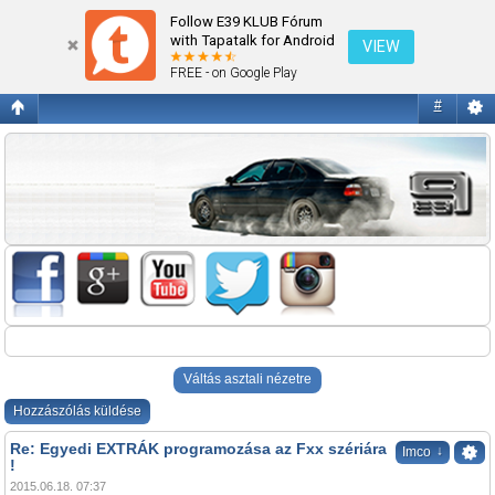
Egyedi EXTRÁK programozása az Fxx szériára !
Follow E39 KLUB Fórum
with Tapatalk for Android
VIEW
FREE - on Google Play
#
Váltás asztali nézetre
Hozzászólás küldése
Re: Egyedi EXTRÁK programozása az Fxx szériára
↓
Imco
!
2015.06.18. 07:37