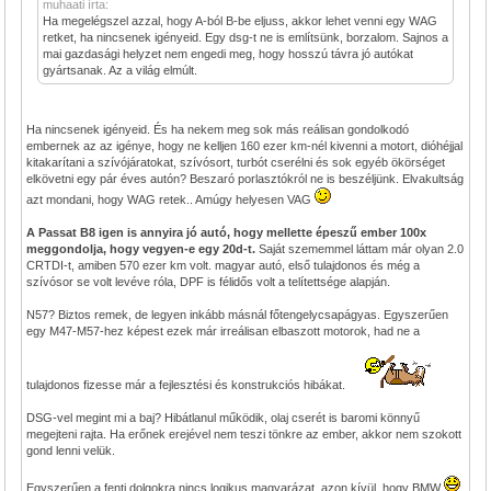
muhaati írta:
Ha megelégszel azzal, hogy A-ból B-be eljuss, akkor lehet venni egy WAG
retket, ha nincsenek igényeid. Egy dsg-t ne is említsünk, borzalom. Sajnos a
mai gazdasági helyzet nem engedi meg, hogy hosszú távra jó autókat
gyártsanak. Az a világ elmúlt.
Ha nincsenek igényeid. És ha nekem meg sok más reálisan gondolkodó
embernek az az igénye, hogy ne kelljen 160 ezer km-nél kivenni a motort, dióhéjjal
kitakarítani a szívójáratokat, szívósort, turbót cserélni és sok egyéb ökörséget
elkövetni egy pár éves autón? Beszaró porlasztókról ne is beszéljünk. Elvakultság
azt mondani, hogy WAG retek.. Amúgy helyesen VAG
A Passat B8 igen is annyira jó autó, hogy mellette épeszű ember 100x
meggondolja, hogy vegyen-e egy 20d-t.
Saját szememmel láttam már olyan 2.0
CRTDI-t, amiben 570 ezer km volt. magyar autó, első tulajdonos és még a
szívósor se volt levéve róla, DPF is félidős volt a telítettsége alapján.
N57? Biztos remek, de legyen inkább másnál főtengelycsapágyas. Egyszerűen
egy M47-M57-hez képest ezek már irreálisan elbaszott motorok, had ne a
tulajdonos fizesse már a fejlesztési és konstrukciós hibákat.
DSG-vel megint mi a baj? Hibátlanul működik, olaj cserét is baromi könnyű
megejteni rajta. Ha erőnek erejével nem teszi tönkre az ember, akkor nem szokott
gond lenni velük.
Egyszerűen a fenti dolgokra nincs logikus magyarázat, azon kívül, hogy BMW