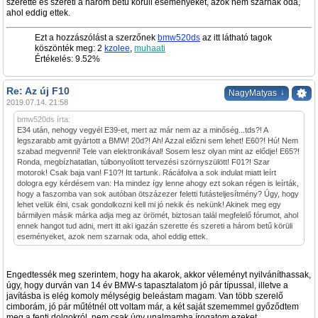
szerette és szereti a három betű körüli eseményeket, azok nem szarnak oda,
ahol eddig ettek.
Ezt a hozzászólást a szerzőnek
bmw520ds
az itt látható tagok
köszönték meg: 2
kzolee
,
muhaati
Értékelés: 9.52%
Re: Az új F10
↓
NagyMatyas
2019.07.14. 21:58
bmw520ds írta:
E34 után, nehogy vegyél E39-et, mert az már nem az a minőség...tds?! A
legszarabb amit gyártott a BMW! 20d?! Ah! Azzal előzni sem lehet! E60?! Hú! Nem
szabad megvenni! Tele van elektronikával! Sosem lesz olyan mint az elődje! E65?!
Ronda, megbízhatatlan, túlbonyolított tervezési szörnyszülött! F01?! Szar
motorok! Csak baja van! F10?! Itt tartunk. Rácáfolva a sok indulat miatt leírt
dologra egy kérdésem van: Ha mindez így lenne ahogy ezt sokan régen is leírták,
hogy a faszomba van sok autóban ötszázezer feletti futásteljesítmény? Úgy, hogy
lehet velük élni, csak gondolkozni kell mi jó nekik és nekünk! Akinek meg egy
bármilyen másik márka adja meg az örömét, biztosan talál megfelelő fórumot, ahol
ennek hangot tud adni, mert itt aki igazán szerette és szereti a három betű körüli
eseményeket, azok nem szarnak oda, ahol eddig ettek.
Engedtessék meg szerintem, hogy ha akarok, akkor véleményt nyilváníthassak,
úgy, hogy durván van 14 év BMW-s tapasztalatom jó pár típussal, illetve a
javításba is elég komoly mélységig beleástam magam. Van több szerelő
cimborám, jó pár műtétnél ott voltam már, a két saját szememmel győződtem
meg a fenti dolgokról, nem csak úgy unalmamba írogatom ezeket.