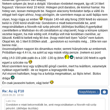
titulálnak. (gondolom van alapja)
Nekem szépen jár, teszi a dolgát. Városban rövideket megyek, így ott 14 litert
fogyaszt. Városon kívül 10 körül. Hidegen picit darabos, de kisimul hamar. Ha
hideg van, lassan melegszik be. Nagyon alacsony fordulaton tartja a váltó és
eléggé kell rúgni ahhoz, hogy pörögjön, de szerintem maga az autó fajtája nem
olyan, hogy rúgja az ember
Pályán 140-nél alig forog 2000 felett és városon
belül is 1500 körül elvált már. Gondolom e miatt bekormolódik be, amit
megcsináltattam a Novoth-nál szép pénzért. (dióhéjas tisztítás) A gyertyákat
cseréltettem a Wallisban és ott csináltatom az olajcserét, hogy a könyve szépen
vezetve legyen, ha már eddig volt. A trafója volt már korábban cserélve, az
látszott. Kettőt ki kellett még fél éve. (hogy miért kell ilyen "sűrűn" nem tudom.
Olajat kér, kb 1 litert 8.000km alatt. ...gondolom ez normális még... 190e km van
benne már...
összességében nagyon kis dinamikus motor, semmi hiányérzete az embernek.
Próbáltam egy 4.4-t is, na azért az egy másik világ persze. (nekem ez pont
elég.) A 0-100 pikk pakk és a 100 -130-ig (khm
) tehát 100 felett is ugrik
egyet a szöcske na
Most szerintem lesz egy szíjfeszítő görgő cserém, mert ha leállítom, valamelyik
nyikkan egyet kettőt - de ez legyen a legnagyobb baja.
Azt viszont hallottam, hogy ha a turbója megmakkan, az fájós lehet . Biztos
drága
Én csak javasolni tudom, vágj bele!
Re: Az új F10
↓
NagyMatyas
2019.09.20. 18:50
Labi írta:
Gondolom e miatt bekormolódik be, amit megcsináltattam a Novoth-nál szép
pénzért. (dióhéjas tisztítás)