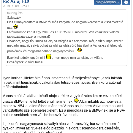
Re: Az új F10
↓
NagyMatyas
2019.09.09. 22:30
touring írta:
Sziasztok!
Picit elkanyarodtam a BMW-tól más irányba, de nagyon keresem a visszavezető
utat
Látókörömbe került egy 2010-es F10 535i N55 motorral. Van valakinek valami
tapasztalata ezzel a motorral?
Olvasom, hogy típushiba az olaj szivárgás a szelepfedél alól, a vízpumpa szereti
megadni magát, szivároghat az olaj az olajszűrő házából, a Vanos-szal lehetnek
problémák és meghibásodhat a nagynyomású...
Ezekkel tudnék együtt élni
, mert megy mint az olajozott villám.
Beszéljetek le róla! Köszi
Ilyen korban, illetve általában ismeretlen futásteljesítménnyel, ezek inkább
hibák, mint típushibák, gyakorlatilag tetszőleges típusú, ilyen korú autónál
előfordulhatnak.
Vanos hibák általában késői olajcserékre vagy irtózatos km-re vezethetőek
vissza BMW-nél, ettől feltétlenül nem félnék.
A baj inkább az, hogy ez a
motor az N54-el ellentétben már nem Vanos-os, hanem Valvetronic-os, ami
változtatható szelepemelést jelent. Ez a megoldás se a BMW-nek, se a PSA-
nak se senkinek nem vált be hosszú távon soha.
Injektor és nagynyomású szivattyú hiba valós veszély, bár szintén nem túl
gyakori, mivel az N54-es előd piezzós injektorait solenoid-osra cserélték,
emiatt megbízhatóbbak és olcsóbbak.