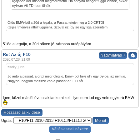
ligájában kell mindent megmérettetni. Ha annyira henger függő lennék, akkor
nyilván V6 TDI-ben ülnék.
Ötös BMW-ből a 20d a legalja, a Passat teteje meg a 2.0 CRTDI
(teljesítményszinttől függően). Szóval ez így se egy liga szerintem.
518d a legalja, a 20d bőven jó, városba autópályára.
Re: Az új F10
↓
NagyMatyas
2020.07.28. 21:09
zsolty-j írta:
Jó autó a passat, a crtdi meg főleg jó. Bmw- ből bele ülni egy b9-ba, az nem jó.
Nagyon- nagyon messze van a passat aZ F11-től.
Igen, közel másfél éve csak tankolni kell. Ilyet nem tud egy vele egykorú BMW.
Hozzászólás küldése
Ugrás:
Váltás asztali nézetre