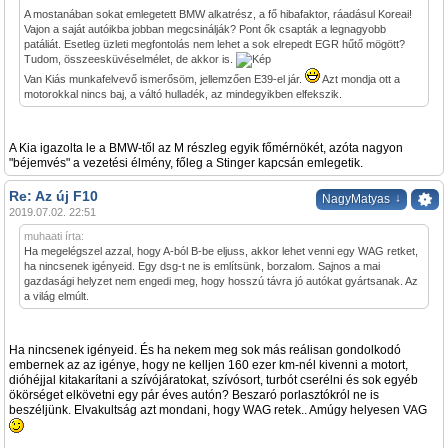
A mostanában sokat emlegetett BMW alkatrész, a fő hibafaktor, ráadásul Koreai!
Vajon a saját autóikba jobban megcsinálják? Pont ők csapták a legnagyobb
patáliát. Esetleg üzleti megfontolás nem lehet a sok elrepedt EGR hűtő mögött?
Tudom, összeesküvéselmélet, de akkor is.
Van Kiás munkafelvevő ismerősöm, jellemzően E39-el jár.
Azt mondja ott a
motorokkal nincs baj, a váltó hulladék, az mindegyikben elfekszik.
A Kia igazolta le a BMW-től az M részleg egyik főmérnökét, azóta nagyon
"béjemvés" a vezetési élmény, főleg a Stinger kapcsán emlegetik.
Re: Az új F10
↓
NagyMatyas
2019.07.02. 22:51
muhaati írta:
Ha megelégszel azzal, hogy A-ból B-be eljuss, akkor lehet venni egy WAG retket,
ha nincsenek igényeid. Egy dsg-t ne is említsünk, borzalom. Sajnos a mai
gazdasági helyzet nem engedi meg, hogy hosszú távra jó autókat gyártsanak. Az
a világ elmúlt.
Ha nincsenek igényeid. És ha nekem meg sok más reálisan gondolkodó
embernek az az igénye, hogy ne kelljen 160 ezer km-nél kivenni a motort,
dióhéjjal kitakarítani a szívójáratokat, szívósort, turbót cserélni és sok egyéb
ökörséget elkövetni egy pár éves autón? Beszaró porlasztókról ne is
beszéljünk. Elvakultság azt mondani, hogy WAG retek.. Amúgy helyesen VAG