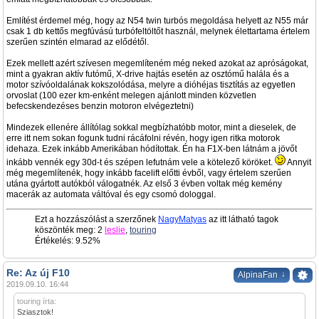
Említést érdemel még, hogy az N54 twin turbós megoldása helyett az N55 már
csak 1 db kettős megfúvású turbófeltöltőt használ, melynek élettartama értelem
szerűen szintén elmarad az elődétől.
Ezek mellett azért szívesen megemlíteném még neked azokat az apróságokat,
mint a gyakran aktív futómű, X-drive hajtás esetén az osztómű halála és a
motor szívóoldalának kokszolódása, melyre a dióhéjas tisztítás az egyetlen
orvoslat (100 ezer km-enként melegen ajánlott minden közvetlen
befecskendezéses benzin motoron elvégeztetni)
Mindezek ellenére állítólag sokkal megbízhatóbb motor, mint a dieselek, de
erre itt nem sokan fogunk tudni rácáfolni révén, hogy igen ritka motorok
idehaza. Ezek inkább Amerikában hódítottak. Én ha F1X-ben látnám a jövőt
inkább vennék egy 30d-t és szépen lefutnám vele a kötelező köröket.
Annyit
még megemlítenék, hogy inkább facelift előtti évből, vagy értelem szerűen
utána gyártott autókból válogatnék. Az első 3 évben voltak még kemény
macerák az automata váltóval és egy csomó dologgal.
Ezt a hozzászólást a szerzőnek
NagyMatyas
az itt látható tagok
köszönték meg: 2
leslie
,
touring
Értékelés: 9.52%
Re: Az új F10
↓
AlpinaFan
2019.09.10. 16:44
touring írta:
Sziasztok!