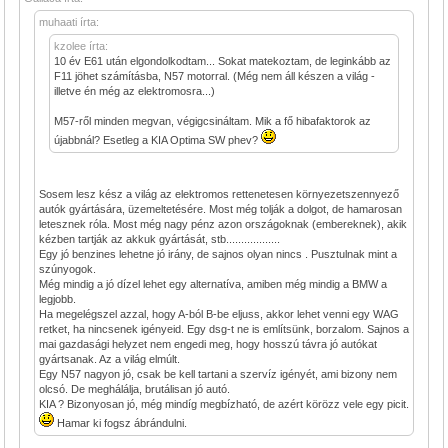
muhaati írta:
kzolee írta:
10 év E61 után elgondolkodtam... Sokat matekoztam, de leginkább az
F11 jöhet számításba, N57 motorral. (Még nem áll készen a világ -
illetve én még az elektromosra...)
M57-ről minden megvan, végigcsináltam. Mik a fő hibafaktorok az
újabbnál? Esetleg a KIA Optima SW phev?
Sosem lesz kész a világ az elektromos rettenetesen környezetszennyező
autók gyártására, üzemeltetésére. Most még tolják a dolgot, de hamarosan
letesznek róla. Most még nagy pénz azon országoknak (embereknek), akik
kézben tartják az akkuk gyártását, stb..................
Egy jó benzines lehetne jó irány, de sajnos olyan nincs . Pusztulnak mint a
szúnyogok.
Még mindig a jó dízel lehet egy alternatíva, amiben még mindig a BMW a
legjobb.
Ha megelégszel azzal, hogy A-ból B-be eljuss, akkor lehet venni egy WAG
retket, ha nincsenek igényeid. Egy dsg-t ne is említsünk, borzalom. Sajnos a
mai gazdasági helyzet nem engedi meg, hogy hosszú távra jó autókat
gyártsanak. Az a világ elmúlt.
Egy N57 nagyon jó, csak be kell tartani a szervíz igényét, ami bizony nem
olcsó. De meghálálja, brutálisan jó autó.
KIA ? Bizonyosan jó, még mindíg megbízható, de azért körözz vele egy picit.
Hamar ki fogsz ábrándulni.