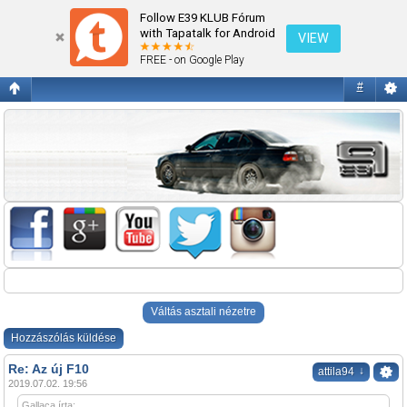
Az új F10
Follow E39 KLUB Fórum
with Tapatalk for Android
VIEW
FREE - on Google Play
#
Váltás asztali nézetre
Hozzászólás küldése
Re: Az új F10
↓
attila94
2019.07.02. 19:56
Gallaca írta: