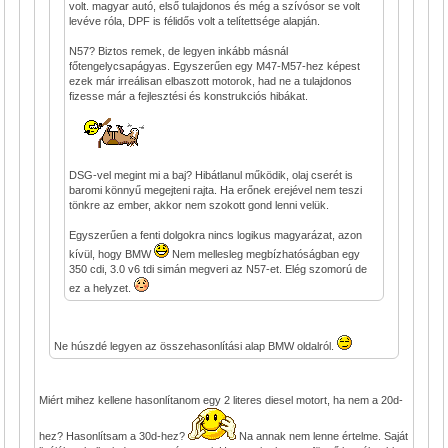
volt. magyar autó, első tulajdonos és még a szívósor se volt
levéve róla, DPF is félidős volt a telítettsége alapján.
N57? Biztos remek, de legyen inkább másnál
főtengelycsapágyas. Egyszerűen egy M47-M57-hez képest
ezek már irreálisan elbaszott motorok, had ne a tulajdonos
fizesse már a fejlesztési és konstrukciós hibákat.
DSG-vel megint mi a baj? Hibátlanul működik, olaj cserét is
baromi könnyű megejteni rajta. Ha erőnek erejével nem teszi
tönkre az ember, akkor nem szokott gond lenni velük.
Egyszerűen a fenti dolgokra nincs logikus magyarázat, azon
kívül, hogy BMW
Nem mellesleg megbízhatóságban egy
350 cdi, 3.0 v6 tdi simán megveri az N57-et. Elég szomorú de
ez a helyzet.
Ne húszdé legyen az összehasonlítási alap BMW oldalról.
Miért mihez kellene hasonlítanom egy 2 literes diesel motort, ha nem a 20d-
hez? Hasonlítsam a 30d-hez?
Na annak nem lenne értelme. Saját