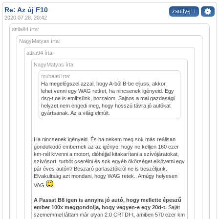
Re: Az új F10
↓
zsolty-j
2020.07.28. 20:42
attila94 írta:
NagyMatyas írta:
attila94 írta:
NagyMatyas írta:
muhaati írta:
Ha megelégszel azzal, hogy A-ból B-be eljuss, akkor
lehet venni egy WAG retket, ha nincsenek igényeid. Egy
dsg-t ne is említsünk, borzalom. Sajnos a mai gazdasági
helyzet nem engedi meg, hogy hosszú távra jó autókat
gyártsanak. Az a világ elmúlt.
Ha nincsenek igényeid. És ha nekem meg sok más reálisan
gondolkodó embernek az az igénye, hogy ne kelljen 160 ezer
km-nél kivenni a motort, dióhéjjal kitakarítani a szívójáratokat,
szívósort, turbót cserélni és sok egyéb ökörséget elkövetni egy
pár éves autón? Beszaró porlasztókról ne is beszéljünk.
Elvakultság azt mondani, hogy WAG retek.. Amúgy helyesen
VAG
A Passat B8 igen is annyira jó autó, hogy mellette épeszű
ember 100x meggondolja, hogy vegyen-e egy 20d-t.
Saját
szememmel láttam már olyan 2.0 CRTDI-t, amiben 570 ezer km