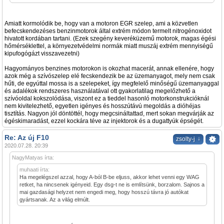
Amiatt kormolódik be, hogy van a motoron EGR szelep, ami a közvetlen
befecskendezéses benzinmotorok által extrém módon termelt nitrogénoxidot
hivatott kordában tartani. (Ezek szegény keveréküzemű motorok, magas égési
hőmérséklettel, a környezetvédelmi normák miatt muszáj extrém mennyiségű
kipufogógázt visszavezetni)
Hagyományos benzines motorokon is okozhat macerát, annak ellenére, hogy
azok még a szívószelep elé fecskendezik be az üzemanyagot, mely nem csak
hűti, de egyúttal mossa is a szelepeket, így megfelelő minőségű üzemanyaggal
és adalékok rendszeres használatával ott gyakorlatilag megelőzhető a
szívóoldal kokszolódása, viszont ez a tieddel hasonló motorkonstrukcióknál
nem kivitelezhető, egyetlen igényes és hosszútávú megoldás a dióhéjas
tisztítás. Nagyon jól döntöttél, hogy megcsináltattad, mert sokan megvárják az
égéskimaradást, ezzel kockára téve az injektorok és a dugattyúk épségét.
Re: Az új F10
↓
zsolty-j
2020.07.28. 20:39
NagyMatyas írta:
muhaati írta:
Ha megelégszel azzal, hogy A-ból B-be eljuss, akkor lehet venni egy WAG
retket, ha nincsenek igényeid. Egy dsg-t ne is említsünk, borzalom. Sajnos a
mai gazdasági helyzet nem engedi meg, hogy hosszú távra jó autókat
gyártsanak. Az a világ elmúlt.