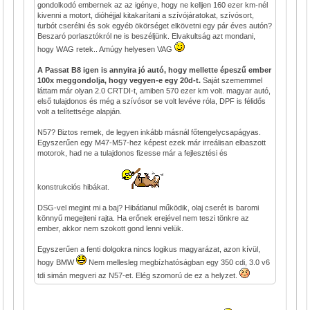
gondolkodó embernek az az igénye, hogy ne kelljen 160 ezer km-nél
kivenni a motort, dióhéjjal kitakarítani a szívójáratokat, szívósort,
turbót cserélni és sok egyéb ökörséget elkövetni egy pár éves autón?
Beszaró porlasztókról ne is beszéljünk. Elvakultság azt mondani,
hogy WAG retek.. Amúgy helyesen VAG
A Passat B8 igen is annyira jó autó, hogy mellette épeszű ember
100x meggondolja, hogy vegyen-e egy 20d-t.
Saját szememmel
láttam már olyan 2.0 CRTDI-t, amiben 570 ezer km volt. magyar autó,
első tulajdonos és még a szívósor se volt levéve róla, DPF is félidős
volt a telítettsége alapján.
N57? Biztos remek, de legyen inkább másnál főtengelycsapágyas.
Egyszerűen egy M47-M57-hez képest ezek már irreálisan elbaszott
motorok, had ne a tulajdonos fizesse már a fejlesztési és
konstrukciós hibákat.
DSG-vel megint mi a baj? Hibátlanul működik, olaj cserét is baromi
könnyű megejteni rajta. Ha erőnek erejével nem teszi tönkre az
ember, akkor nem szokott gond lenni velük.
Egyszerűen a fenti dolgokra nincs logikus magyarázat, azon kívül,
hogy BMW
Nem mellesleg megbízhatóságban egy 350 cdi, 3.0 v6
tdi simán megveri az N57-et. Elég szomorú de ez a helyzet.