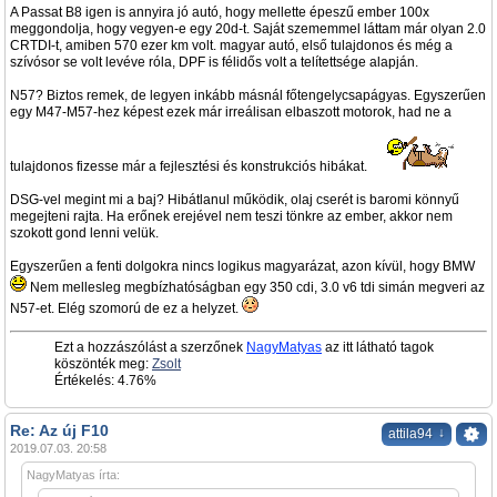
A Passat B8 igen is annyira jó autó, hogy mellette épeszű ember 100x
meggondolja, hogy vegyen-e egy 20d-t. Saját szememmel láttam már olyan 2.0
CRTDI-t, amiben 570 ezer km volt. magyar autó, első tulajdonos és még a
szívósor se volt levéve róla, DPF is félidős volt a telítettsége alapján.
N57? Biztos remek, de legyen inkább másnál főtengelycsapágyas. Egyszerűen
egy M47-M57-hez képest ezek már irreálisan elbaszott motorok, had ne a
tulajdonos fizesse már a fejlesztési és konstrukciós hibákat.
DSG-vel megint mi a baj? Hibátlanul működik, olaj cserét is baromi könnyű
megejteni rajta. Ha erőnek erejével nem teszi tönkre az ember, akkor nem
szokott gond lenni velük.
Egyszerűen a fenti dolgokra nincs logikus magyarázat, azon kívül, hogy BMW
Nem mellesleg megbízhatóságban egy 350 cdi, 3.0 v6 tdi simán megveri az
N57-et. Elég szomorú de ez a helyzet.
Ezt a hozzászólást a szerzőnek
NagyMatyas
az itt látható tagok
köszönték meg:
Zsolt
Értékelés: 4.76%
Re: Az új F10
↓
attila94
2019.07.03. 20:58
NagyMatyas írta: