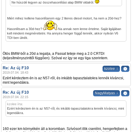
Ne húszdé legyen az összehasonlítási alap BMW oldalról.
Miért mihez kellene hasonlítanom egy 2 literes diesel motort, ha nem a 20d-hez?
Hasonlítsam a 30d-hez?
Na annak nem lenne értelme. Saját ligájában
kell mindent megmérettetni. Ha annyira henger függő lennék, akkor nyilván V6
TDI-ben ülnék.
Ötös BMW-ből a 20d a legalja, a Passat teteje meg a 2.0 CRTDI
(teljesítményszinttől függően). Szóval ez így se egy liga szerintem.
Re: Az új F10
↓
kzolee
2019.07.04. 18:43
Ezért kérdeztem én is az N57-ről, és inkább tapasztalatokra lennék kíváncsi,
mint legendákra.
Re: Az új F10
↓
NagyMatyas
2019.07.04. 22:15
kzolee írta:
Ezért kérdeztem én is az N57-ről, és inkább tapasztalatokra lennék kíváncsi, mint
legendákra.
160 ezer km környékén áll a koromban. Szívósort illik cserélni, hengerfejben a