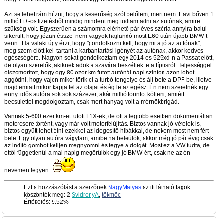
Azt se lehet rám húzni, hogy a keserűség szól belőlem, mert nem. Havi bőven 1
millió Ft+-os fizetésből mindig mindent meg tudtam adni az autónak, amire
szükség volt. Egyszerűen a számomra elérhető pár éves széria annyira balul
sikerült, hogy józan ésszel nem vagyok hajlandó most E60 után újabb BMW-t
venni. Ha valaki úgy érzi, hogy "gondolkozni kell, hogy mi a jó az autónak",
meg szem előtt kell tartani a karbantartási igényét az autónak, akkor kedves
egészségére. Nagyon sokat gondolkoztam egy 2014-es 525xd-n a Passat előtt,
de olyan szerelők, akiknek adok a szavára beszéltek le a típusról. Teljességgel
elszomorított, hogy egy 80 ezer km futott autónál napi szinten azon lehet
aggódni, hogy vajon mikor törik el a turbó tengelye és áll bele a DPF-be, illetve
majd emiatt mikor kapja fel az olajat és ég le az egész. Én nem szeretnék egy
ennyi idős autóra sok sok százezer, akár millió forintot költeni, amiért
becsülettel megdolgoztam, csak mert hanyag volt a mérnökbrigád.
Vannak 5-600 ezer km-et futott F1X-ek, de ott a legtöbb esetben dokumentáltan
motorcsere történt, vagy már volt motorfelújítás. Biztos vannak jó vételek is,
biztos együtt lehet élni ezekkel az idegesítő hibákkal, de nekem most nem fért
bele. Egy olyan autóra vágytam, amibe ha beleülök, akkor még jó pár évig csak
az indító gombot kelljen megnyomni és tegye a dolgát. Most ez a VW tudta, de
ettől függetlenül a mai napig megőrülök egy jó BMW-ért, csak ne az én
nevemen legyen.
Ezt a hozzászólást a szerzőnek
NagyMatyas
az itt látható tagok
köszönték meg: 2
SvidronyA
,
tökmöc
Értékelés: 9.52%