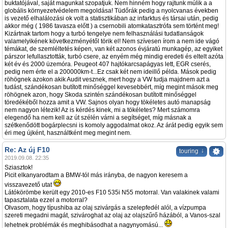
buktatójával, saját magunkat szopatjuk. Nem hinném hogy rajtunk múlik a a
globális környezetvédelem megoldása! Tüdőrák pedig a nyolcvanas években
is vezető elhalálozási ok volt a statisztikában az infarktus és társai után, pedig
akkor még ( 1986 tavasza előtt ) a csernobili atomkatasztrófa sem történt meg!
Kizártnak tartom hogy a turbó tengelye nem felhasználási tudatlanságok
valamelyikének következményétől törik el! Nem szívesen írom a nem ide vágó
témákat, de szemléltetés képen, van két azonos évjáratú munkagép, az egyiket
párszor lefullasztották, turbó csere, az enyém még mindig eredeti és eltelt azóta
két év és 2000 üzemóra. Peugeot 407 hajtókarcsapágyas lett, EGR cserés,
pedig nem érte el a 200000km-t...Ez csak két nem ideillő példa. Mások pedig
röhögnek azokon akik Audit vesznek, mert hogy a VW tudja majdnem azt a
tudást, szándékosan butított minőséggel kevesebbért, míg megint mások meg
röhögnek azon, hogy Skoda szintén szándékosan butított minőséggel
töredékéből hozza amit a VW. Sajnos olyan hogy tökéletes autó manapság
nem nagyon létezik! Az is kérdés kinek, mi a tökéletes? Mert számomra
elegendő ha nem kell az út szélén várni a segítséget, míg másnak a
szétkenődött bogárplecsni is komoly aggodalmat okoz. Az árát pedig egyik sem
éri meg újként, használtként meg megint nem.
Re: Az új F10
↓
touring
2019.09.08. 22:35
Sziasztok!
Picit elkanyarodtam a BMW-tól más irányba, de nagyon keresem a
visszavezető utat
Látókörömbe került egy 2010-es F10 535i N55 motorral. Van valakinek valami
tapasztalata ezzel a motorral?
Olvasom, hogy típushiba az olaj szivárgás a szelepfedél alól, a vízpumpa
szereti megadni magát, szivároghat az olaj az olajszűrő házából, a Vanos-szal
lehetnek problémák és meghibásodhat a nagynyomású...