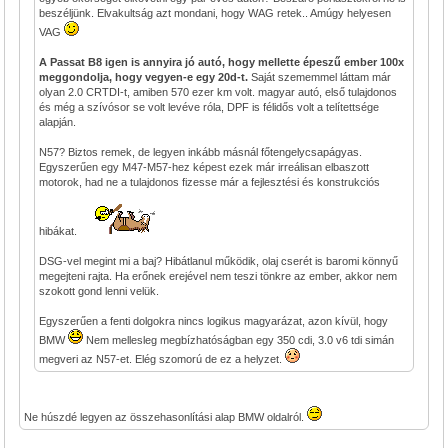
beszéljünk. Elvakultság azt mondani, hogy WAG retek.. Amúgy helyesen
VAG
A Passat B8 igen is annyira jó autó, hogy mellette épeszű ember 100x
meggondolja, hogy vegyen-e egy 20d-t.
Saját szememmel láttam már
olyan 2.0 CRTDI-t, amiben 570 ezer km volt. magyar autó, első tulajdonos
és még a szívósor se volt levéve róla, DPF is félidős volt a telítettsége
alapján.
N57? Biztos remek, de legyen inkább másnál főtengelycsapágyas.
Egyszerűen egy M47-M57-hez képest ezek már irreálisan elbaszott
motorok, had ne a tulajdonos fizesse már a fejlesztési és konstrukciós
hibákat.
DSG-vel megint mi a baj? Hibátlanul működik, olaj cserét is baromi könnyű
megejteni rajta. Ha erőnek erejével nem teszi tönkre az ember, akkor nem
szokott gond lenni velük.
Egyszerűen a fenti dolgokra nincs logikus magyarázat, azon kívül, hogy
BMW
Nem mellesleg megbízhatóságban egy 350 cdi, 3.0 v6 tdi simán
megveri az N57-et. Elég szomorú de ez a helyzet.
Ne húszdé legyen az összehasonlítási alap BMW oldalról.