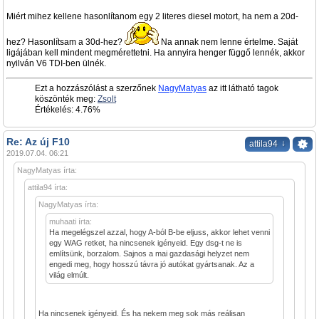
Miért mihez kellene hasonlítanom egy 2 literes diesel motort, ha nem a 20d-
hez? Hasonlítsam a 30d-hez?
Na annak nem lenne értelme. Saját
ligájában kell mindent megmérettetni. Ha annyira henger függő lennék, akkor
nyilván V6 TDI-ben ülnék.
Ezt a hozzászólást a szerzőnek
NagyMatyas
az itt látható tagok
köszönték meg:
Zsolt
Értékelés: 4.76%
Re: Az új F10
↓
attila94
2019.07.04. 06:21
NagyMatyas írta:
attila94 írta:
NagyMatyas írta:
muhaati írta:
Ha megelégszel azzal, hogy A-ból B-be eljuss, akkor lehet venni
egy WAG retket, ha nincsenek igényeid. Egy dsg-t ne is
említsünk, borzalom. Sajnos a mai gazdasági helyzet nem
engedi meg, hogy hosszú távra jó autókat gyártsanak. Az a
világ elmúlt.
Ha nincsenek igényeid. És ha nekem meg sok más reálisan