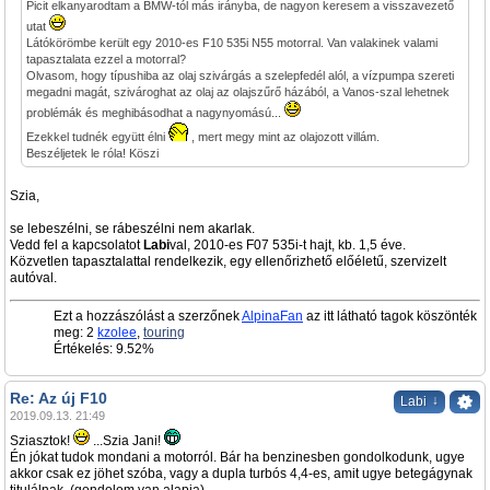
Picit elkanyarodtam a BMW-tól más irányba, de nagyon keresem a visszavezető
utat
Látókörömbe került egy 2010-es F10 535i N55 motorral. Van valakinek valami
tapasztalata ezzel a motorral?
Olvasom, hogy típushiba az olaj szivárgás a szelepfedél alól, a vízpumpa szereti
megadni magát, szivároghat az olaj az olajszűrő házából, a Vanos-szal lehetnek
problémák és meghibásodhat a nagynyomású...
Ezekkel tudnék együtt élni
, mert megy mint az olajozott villám.
Beszéljetek le róla! Köszi
Szia,
se lebeszélni, se rábeszélni nem akarlak.
Vedd fel a kapcsolatot
Labi
val, 2010-es F07 535i-t hajt, kb. 1,5 éve.
Közvetlen tapasztalattal rendelkezik, egy ellenőrizhető előéletű, szervizelt
autóval.
Ezt a hozzászólást a szerzőnek
AlpinaFan
az itt látható tagok köszönték
meg: 2
kzolee
,
touring
Értékelés: 9.52%
Re: Az új F10
↓
Labi
2019.09.13. 21:49
Sziasztok!
...Szia Jani!
Én jókat tudok mondani a motorról. Bár ha benzinesben gondolkodunk, ugye
akkor csak ez jöhet szóba, vagy a dupla turbós 4,4-es, amit ugye betegágynak