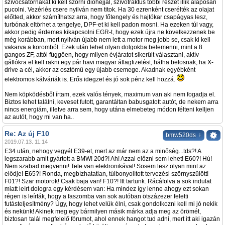
szívócsatornákat ki kell szórni dióhéjjal, szívótraktus többi részét illik alaposan
pucolni. Vezérlés csere nyilván nem titok. Ha 30 ezrenként cserélték az olajat
előtted, akkor számíthatsz arra, hogy főtengely és hajtókar csapágyas lesz,
turbónak eltörhet a tengelye, DPF-et ki kell padon mosni. Ha ezeken túl vagy,
akkor pedig érdemes kikapcsolni EGR-t, hogy ezek újra ne következzenek be
még korábban, mert nyilván újabb nem lett a motor meg jobb se, csak ki kell
vakarva a koromból. Ezek után lehet olyan dolgokba belemenni, mint a 8
gangos ZF, attól függően, hogy milyen évjáratot sikerült választani, aktív
gátlókra el kell rakni egy pár havi magyar átlagfizetést, hátha befosnak, ha X-
drive a cél, akkor az osztómű egy újabb csemege. Akadnak egyébként
elektromos kálváriák is. Erős idegzet és jó sok pénz kell hozzá.
Nem köpködésből írtam, ezek valós tények, maximum van aki nem fogadja el.
Biztos lehet találni, keveset futott, garantáltan babusgatott autót, de nekem arra
nincs energiám, illetve arra sem, hogy utána elmebeteg módon félteni kelljen
az autót, hogy mi van ha..
Re: Az új F10
↓
bmw520ds
2019.07.13. 11:14
E34 után, nehogy vegyél E39-et, mert az már nem az a minőség...tds?! A
legszarabb amit gyártott a BMW! 20d?! Ah! Azzal előzni sem lehet! E60?! Hú!
Nem szabad megvenni! Tele van elektronikával! Sosem lesz olyan mint az
elődje! E65?! Ronda, megbízhatatlan, túlbonyolított tervezési szörnyszülött!
F01?! Szar motorok! Csak baja van! F10?! Itt tartunk. Rácáfolva a sok indulat
miatt leírt dologra egy kérdésem van: Ha mindez így lenne ahogy ezt sokan
régen is leírták, hogy a faszomba van sok autóban ötszázezer feletti
futásteljesítmény? Úgy, hogy lehet velük élni, csak gondolkozni kell mi jó nekik
és nekünk! Akinek meg egy bármilyen másik márka adja meg az örömét,
biztosan talál megfelelő fórumot, ahol ennek hangot tud adni, mert itt aki igazán