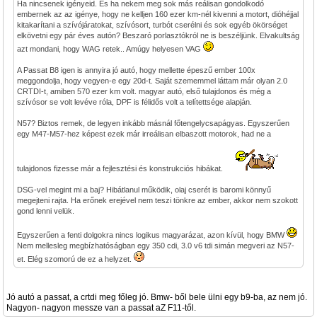
Ha nincsenek igényeid. És ha nekem meg sok más reálisan gondolkodó
embernek az az igénye, hogy ne kelljen 160 ezer km-nél kivenni a motort, dióhéjjal
kitakarítani a szívójáratokat, szívósort, turbót cserélni és sok egyéb ökörséget
elkövetni egy pár éves autón? Beszaró porlasztókról ne is beszéljünk. Elvakultság
azt mondani, hogy WAG retek.. Amúgy helyesen VAG
A Passat B8 igen is annyira jó autó, hogy mellette épeszű ember 100x
meggondolja, hogy vegyen-e egy 20d-t. Saját szememmel láttam már olyan 2.0
CRTDI-t, amiben 570 ezer km volt. magyar autó, első tulajdonos és még a
szívósor se volt levéve róla, DPF is félidős volt a telítettsége alapján.
N57? Biztos remek, de legyen inkább másnál főtengelycsapágyas. Egyszerűen
egy M47-M57-hez képest ezek már irreálisan elbaszott motorok, had ne a
tulajdonos fizesse már a fejlesztési és konstrukciós hibákat.
DSG-vel megint mi a baj? Hibátlanul működik, olaj cserét is baromi könnyű
megejteni rajta. Ha erőnek erejével nem teszi tönkre az ember, akkor nem szokott
gond lenni velük.
Egyszerűen a fenti dolgokra nincs logikus magyarázat, azon kívül, hogy BMW
Nem mellesleg megbízhatóságban egy 350 cdi, 3.0 v6 tdi simán megveri az N57-
et. Elég szomorú de ez a helyzet.
Jó autó a passat, a crtdi meg főleg jó. Bmw- ből bele ülni egy b9-ba, az nem jó.
Nagyon- nagyon messze van a passat aZ F11-től.