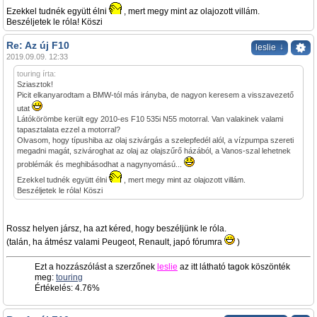
Ezekkel tudnék együtt élni
, mert megy mint az olajozott villám.
Beszéljetek le róla! Köszi
Re: Az új F10
↓
leslie
2019.09.09. 12:33
touring írta:
Sziasztok!
Picit elkanyarodtam a BMW-tól más irányba, de nagyon keresem a visszavezető
utat
Látókörömbe került egy 2010-es F10 535i N55 motorral. Van valakinek valami
tapasztalata ezzel a motorral?
Olvasom, hogy típushiba az olaj szivárgás a szelepfedél alól, a vízpumpa szereti
megadni magát, szivároghat az olaj az olajszűrő házából, a Vanos-szal lehetnek
problémák és meghibásodhat a nagynyomású...
Ezekkel tudnék együtt élni
, mert megy mint az olajozott villám.
Beszéljetek le róla! Köszi
Rossz helyen jársz, ha azt kéred, hogy beszéljünk le róla.
(talán, ha átmész valami Peugeot, Renault, japó fórumra
)
Ezt a hozzászólást a szerzőnek
leslie
az itt látható tagok köszönték
meg:
touring
Értékelés: 4.76%