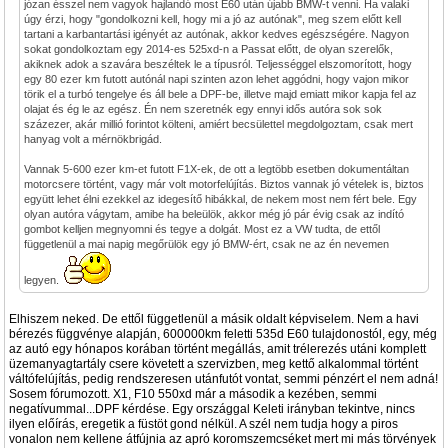
józan ésszel nem vagyok hajlandó most E60 után újabb BMW-t venni. Ha valaki
úgy érzi, hogy "gondolkozni kell, hogy mi a jó az autónak", meg szem előtt kell
tartani a karbantartási igényét az autónak, akkor kedves egészségére. Nagyon
sokat gondolkoztam egy 2014-es 525xd-n a Passat előtt, de olyan szerelők,
akiknek adok a szavára beszéltek le a típusról. Teljességgel elszomorított, hogy
egy 80 ezer km futott autónál napi szinten azon lehet aggódni, hogy vajon mikor
törik el a turbó tengelye és áll bele a DPF-be, illetve majd emiatt mikor kapja fel az
olajat és ég le az egész. Én nem szeretnék egy ennyi idős autóra sok sok
százezer, akár millió forintot költeni, amiért becsülettel megdolgoztam, csak mert
hanyag volt a mérnökbrigád.
Vannak 5-600 ezer km-et futott F1X-ek, de ott a legtöbb esetben dokumentáltan
motorcsere történt, vagy már volt motorfelújítás. Biztos vannak jó vételek is, biztos
együtt lehet élni ezekkel az idegesítő hibákkal, de nekem most nem fért bele. Egy
olyan autóra vágytam, amibe ha beleülök, akkor még jó pár évig csak az indító
gombot kelljen megnyomni és tegye a dolgát. Most ez a VW tudta, de ettől
függetlenül a mai napig megőrülök egy jó BMW-ért, csak ne az én nevemen
legyen.
Elhiszem neked. De ettől függetlenül a másik oldalt képviselem. Nem a havi
bérezés függvénye alapján, 600000km feletti 535d E60 tulajdonostól, egy, még
az autó egy hónapos korában történt megállás, amit trélerezés utáni komplett
üzemanyagtartály csere követett a szervizben, meg kettő alkalommal történt
váltófelújítás, pedig rendszeresen utánfutót vontat, semmi pénzért el nem adná!
Sosem fórumozott. X1, F10 550xd már a második a kezében, semmi
negatívummal...DPF kérdése. Egy országgal Keleti irányban tekintve, nincs
ilyen előírás, eregetik a füstöt gond nélkül. A szél nem tudja hogy a piros
vonalon nem kellene átfújnia az apró koromszemcséket mert mi más törvények