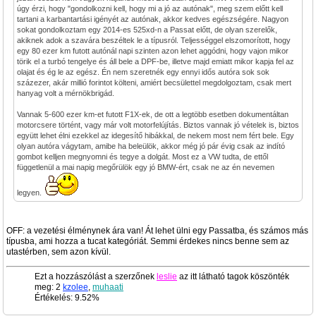
úgy érzi, hogy "gondolkozni kell, hogy mi a jó az autónak", meg szem előtt kell
tartani a karbantartási igényét az autónak, akkor kedves egészségére. Nagyon
sokat gondolkoztam egy 2014-es 525xd-n a Passat előtt, de olyan szerelők,
akiknek adok a szavára beszéltek le a típusról. Teljességgel elszomorított, hogy
egy 80 ezer km futott autónál napi szinten azon lehet aggódni, hogy vajon mikor
törik el a turbó tengelye és áll bele a DPF-be, illetve majd emiatt mikor kapja fel az
olajat és ég le az egész. Én nem szeretnék egy ennyi idős autóra sok sok
százezer, akár millió forintot költeni, amiért becsülettel megdolgoztam, csak mert
hanyag volt a mérnökbrigád.
Vannak 5-600 ezer km-et futott F1X-ek, de ott a legtöbb esetben dokumentáltan
motorcsere történt, vagy már volt motorfelújítás. Biztos vannak jó vételek is, biztos
együtt lehet élni ezekkel az idegesítő hibákkal, de nekem most nem fért bele. Egy
olyan autóra vágytam, amibe ha beleülök, akkor még jó pár évig csak az indító
gombot kelljen megnyomni és tegye a dolgát. Most ez a VW tudta, de ettől
függetlenül a mai napig megőrülök egy jó BMW-ért, csak ne az én nevemen
legyen.
OFF: a vezetési élménynek ára van! Át lehet ülni egy Passatba, és számos más
típusba, ami hozza a tucat kategóriát. Semmi érdekes nincs benne sem az
utastérben, sem azon kívül.
Ezt a hozzászólást a szerzőnek
leslie
az itt látható tagok köszönték
meg: 2
kzolee
,
muhaati
Értékelés: 9.52%