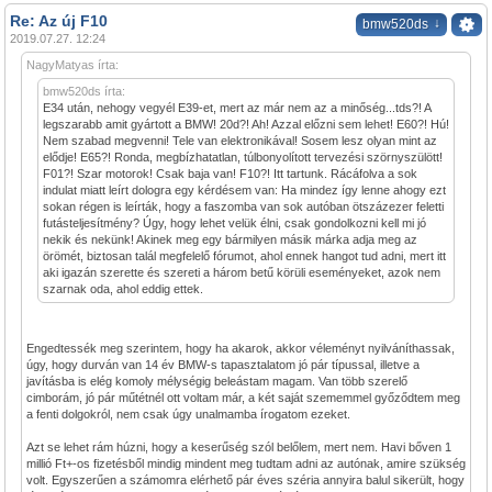
Re: Az új F10
↓
bmw520ds
2019.07.27. 12:24
NagyMatyas írta:
bmw520ds írta:
E34 után, nehogy vegyél E39-et, mert az már nem az a minőség...tds?! A
legszarabb amit gyártott a BMW! 20d?! Ah! Azzal előzni sem lehet! E60?! Hú!
Nem szabad megvenni! Tele van elektronikával! Sosem lesz olyan mint az
elődje! E65?! Ronda, megbízhatatlan, túlbonyolított tervezési szörnyszülött!
F01?! Szar motorok! Csak baja van! F10?! Itt tartunk. Rácáfolva a sok
indulat miatt leírt dologra egy kérdésem van: Ha mindez így lenne ahogy ezt
sokan régen is leírták, hogy a faszomba van sok autóban ötszázezer feletti
futásteljesítmény? Úgy, hogy lehet velük élni, csak gondolkozni kell mi jó
nekik és nekünk! Akinek meg egy bármilyen másik márka adja meg az
örömét, biztosan talál megfelelő fórumot, ahol ennek hangot tud adni, mert itt
aki igazán szerette és szereti a három betű körüli eseményeket, azok nem
szarnak oda, ahol eddig ettek.
Engedtessék meg szerintem, hogy ha akarok, akkor véleményt nyilváníthassak,
úgy, hogy durván van 14 év BMW-s tapasztalatom jó pár típussal, illetve a
javításba is elég komoly mélységig beleástam magam. Van több szerelő
cimborám, jó pár műtétnél ott voltam már, a két saját szememmel győződtem meg
a fenti dolgokról, nem csak úgy unalmamba írogatom ezeket.
Azt se lehet rám húzni, hogy a keserűség szól belőlem, mert nem. Havi bőven 1
millió Ft+-os fizetésből mindig mindent meg tudtam adni az autónak, amire szükség
volt. Egyszerűen a számomra elérhető pár éves széria annyira balul sikerült, hogy