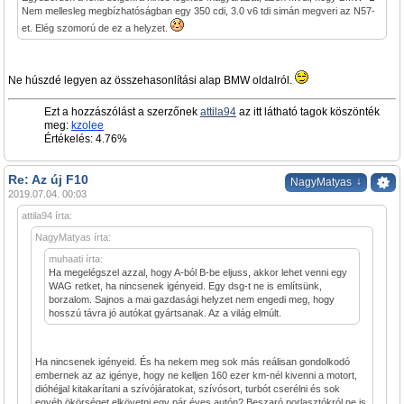
Nem mellesleg megbízhatóságban egy 350 cdi, 3.0 v6 tdi simán megveri az N57-
et. Elég szomorú de ez a helyzet.
Ne húszdé legyen az összehasonlítási alap BMW oldalról.
Ezt a hozzászólást a szerzőnek
attila94
az itt látható tagok köszönték
meg:
kzolee
Értékelés: 4.76%
Re: Az új F10
↓
NagyMatyas
2019.07.04. 00:03
attila94 írta:
NagyMatyas írta:
muhaati írta:
Ha megelégszel azzal, hogy A-ból B-be eljuss, akkor lehet venni egy
WAG retket, ha nincsenek igényeid. Egy dsg-t ne is említsünk,
borzalom. Sajnos a mai gazdasági helyzet nem engedi meg, hogy
hosszú távra jó autókat gyártsanak. Az a világ elmúlt.
Ha nincsenek igényeid. És ha nekem meg sok más reálisan gondolkodó
embernek az az igénye, hogy ne kelljen 160 ezer km-nél kivenni a motort,
dióhéjjal kitakarítani a szívójáratokat, szívósort, turbót cserélni és sok
egyéb ökörséget elkövetni egy pár éves autón? Beszaró porlasztókról ne is