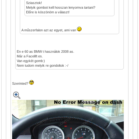
Sziasztok!
Melyik gombot kell hosszan lenyomva tartani?
Előre is köszönöm a választ!
A műszerfalon azt az egyet, ami van
En e 60 as BMW t használok 2008 as.
Már a Facelift es.
Van egykét gomb:)
Nem tudom melyik re gondoltok :-/
Szerinted?