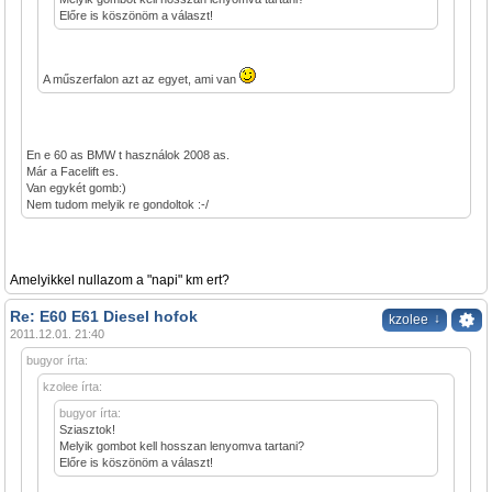
Előre is köszönöm a választ!
A műszerfalon azt az egyet, ami van
En e 60 as BMW t használok 2008 as.
Már a Facelift es.
Van egykét gomb:)
Nem tudom melyik re gondoltok :-/
Amelyikkel nullazom a "napi" km ert?
Re: E60 E61 Diesel hofok
↓
kzolee
2011.12.01. 21:40
bugyor írta:
kzolee írta:
bugyor írta:
Sziasztok!
Melyik gombot kell hosszan lenyomva tartani?
Előre is köszönöm a választ!