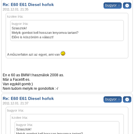
Re: E60 E61 Diesel hofok
↓
bugyor
2011.12.01. 21:35
kzolee írta:
bugyor írta:
Sziasztok!
Melyik gombot kell hosszan lenyomva tartani?
Előre is köszönöm a választ!
A műszerfalon azt az egyet, ami van
En e 60 as BMW t használok 2008 as.
Már a Facelift es.
Van egykét gomb:)
Nem tudom melyik re gondoltok :-/
Re: E60 E61 Diesel hofok
↓
bugyor
2011.12.01. 21:37
bugyor írta:
kzolee írta:
bugyor írta:
Sziasztok!
Melyik gombot kell hosszan lenyomva tartani?