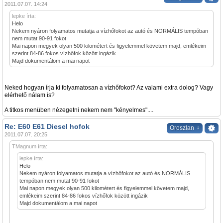
2011.07.07. 14:24
lepke írta:
Helo
Nekem nyáron folyamatos mutatja a vízhőfokot az autó és NORMÁLIS tempóban
nem mutat 90-91 fokot
Mai napon megyek olyan 500 kilométert és figyelemmel követem majd, emlékeim
szerint 84-86 fokos vízhőfok között ingázik
Majd dokumentálom a mai napot
Neked hogyan írja ki folyamatosan a vízhőfokot? Az valami extra dolog? Vagy
elérhető nálam is?
A titkos menüben nézegetni nekem nem "kényelmes"....
Re: E60 E61 Diesel hofok
↓
Oroszlan
2011.07.07. 20:25
TMagnum írta:
lepke írta:
Helo
Nekem nyáron folyamatos mutatja a vízhőfokot az autó és NORMÁLIS
tempóban nem mutat 90-91 fokot
Mai napon megyek olyan 500 kilométert és figyelemmel követem majd,
emlékeim szerint 84-86 fokos vízhőfok között ingázik
Majd dokumentálom a mai napot