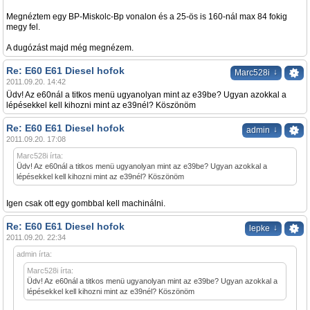
Megnéztem egy BP-Miskolc-Bp vonalon és a 25-ös is 160-nál max 84 fokig
megy fel.
A dugózást majd még megnézem.
Re: E60 E61 Diesel hofok
↓
Marc528i
2011.09.20. 14:42
Üdv! Az e60nál a titkos menü ugyanolyan mint az e39be? Ugyan azokkal a
lépésekkel kell kihozni mint az e39nél? Köszönöm
Re: E60 E61 Diesel hofok
↓
admin
2011.09.20. 17:08
Marc528i írta:
Üdv! Az e60nál a titkos menü ugyanolyan mint az e39be? Ugyan azokkal a
lépésekkel kell kihozni mint az e39nél? Köszönöm
Igen csak ott egy gombbal kell machinálni.
Re: E60 E61 Diesel hofok
↓
lepke
2011.09.20. 22:34
admin írta:
Marc528i írta:
Üdv! Az e60nál a titkos menü ugyanolyan mint az e39be? Ugyan azokkal a
lépésekkel kell kihozni mint az e39nél? Köszönöm