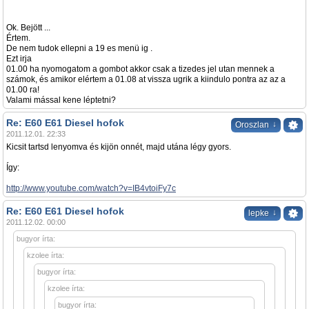
Ok. Bejött ...
Értem.
De nem tudok ellepni a 19 es menü ig .
Ezt irja
01.00 ha nyomogatom a gombot akkor csak a tizedes jel utan mennek a
számok, és amikor elértem a 01.08 at vissza ugrik a kiindulo pontra az az a
01.00 ra!
Valami mással kene léptetni?
Re: E60 E61 Diesel hofok
↓
Oroszlan
2011.12.01. 22:33
Kicsit tartsd lenyomva és kijön onnét, majd utána légy gyors.
Így:
http://www.youtube.com/watch?v=IB4vtoiFy7c
Re: E60 E61 Diesel hofok
↓
lepke
2011.12.02. 00:00
bugyor írta:
kzolee írta:
bugyor írta:
kzolee írta:
bugyor írta: