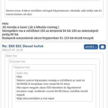
Semmi extra. A titkos menűben nézegeti folyamatosan, elindulás után belép oda és
menet közben ott nézi.
Helo
Jól mondja a haver ( jár a Mikulás csomag )
Nézegettem ma a vízhőfokot 160-as tempónál 84 fok 180-as sebességnél
pedig 86 fok
Budapesti araszolásnál városi forgalomban 91-103 fok között mozgott
Re: E60 E61 Diesel hofok
↓
simi64
2011.07.07. 21:15
lepke írta:
Oroszlan írta:
TMagnum írta:
lepke írta:
Helo
Nekem nyáron folyamatos mutatja a vízhőfokot az autó és
NORMÁLIS tempóban nem mutat 90-91 fokot
Mai napon megyek olyan 500 kilométert és figyelemmel
követem majd, emlékeim szerint 84-86 fokos vízhőfok között
ingázik
Majd dokumentálom a mai napot