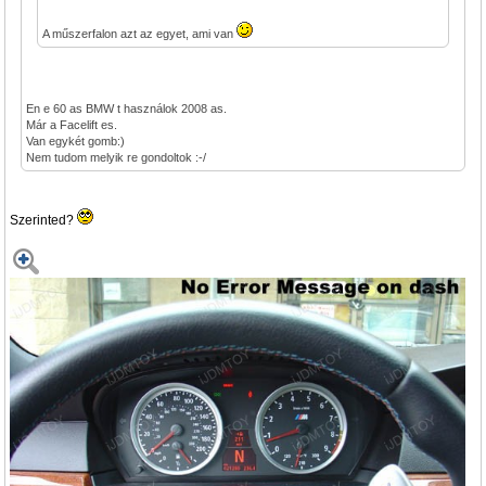
A műszerfalon azt az egyet, ami van
En e 60 as BMW t használok 2008 as.
Már a Facelift es.
Van egykét gomb:)
Nem tudom melyik re gondoltok :-/
Szerinted?