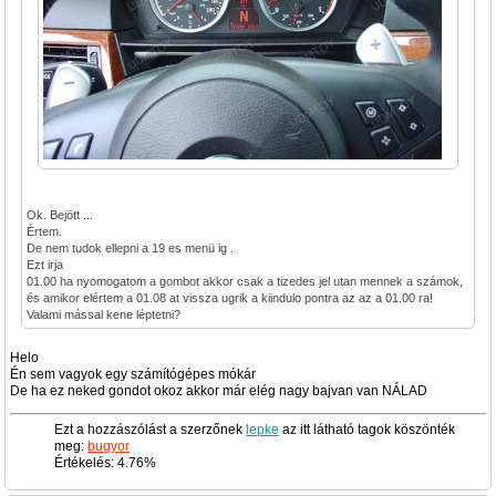
Ok. Bejött ...
Értem.
De nem tudok ellepni a 19 es menü ig .
Ezt irja
01.00 ha nyomogatom a gombot akkor csak a tizedes jel utan mennek a számok,
és amikor elértem a 01.08 at vissza ugrik a kiindulo pontra az az a 01.00 ra!
Valami mással kene léptetni?
Helo
Én sem vagyok egy számítógépes mókár
De ha ez neked gondot okoz akkor már elég nagy bajvan van NÁLAD
Ezt a hozzászólást a szerzőnek
lepke
az itt látható tagok köszönték
meg:
bugyor
Értékelés: 4.76%