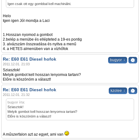
Igen csak ott egy gombbal kell machinálni.
Helo
Igen igen Jól mondja a Laci
1.Hosszan nyomod a gombot
2.belép a menübe és ellépteted a 19-es pontig
3. alvázszám összeadása és nyitva a menű
4. a HETES almenüben van a vízhőfok
Re: E60 E61 Diesel hofok
↓
bugyor
2011.12.01. 21:03
Sziasztok!
Melyik gombot kell hosszan lenyomva tartani?
Előre is köszönöm a választ!
Re: E60 E61 Diesel hofok
↓
kzolee
2011.12.01. 21:32
bugyor írta:
Sziasztok!
Melyik gombot kell hosszan lenyomva tartani?
Előre is köszönöm a választ!
A műszerfalon azt az egyet, ami van