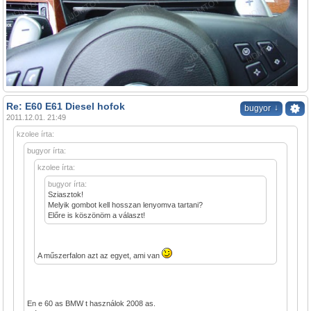
Re: E60 E61 Diesel hofok
↓
bugyor
2011.12.01. 21:49
kzolee írta:
bugyor írta:
kzolee írta:
bugyor írta:
Sziasztok!
Melyik gombot kell hosszan lenyomva tartani?
Előre is köszönöm a választ!
A műszerfalon azt az egyet, ami van
En e 60 as BMW t használok 2008 as.