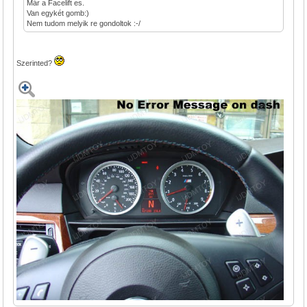
Már a Facelift es.
Van egykét gomb:)
Nem tudom melyik re gondoltok :-/
Szerinted?