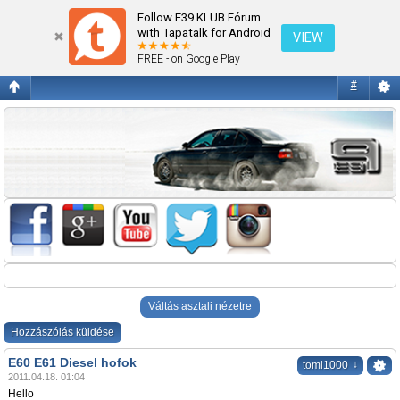
E60 E61 Diesel hofok
Follow E39 KLUB Fórum
with Tapatalk for Android
VIEW
FREE - on Google Play
#
Váltás asztali nézetre
Hozzászólás küldése
E60 E61 Diesel hofok
↓
tomi1000
2011.04.18. 01:04
Hello