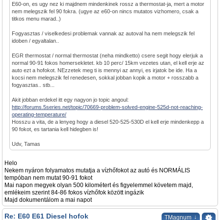
E60-on, es ugy nez ki majdnem mindenkinek rossz a thermostat-ja, mert a motor
nem melegszik fel 90 fokra. (ugye az e60-on nincs mutatos vizhomero, csak a
titkos menu marad..)
Fogyasztas / viselkedesi problemak vannak az autoval ha nem melegszik fel
idoben / egyaltalan..
EGR thermostat / normal thermostat (neha mindketto) csere segit hogy elerjuk a
normal 90-91 fokos homersekletet. kb 10 perc/ 15km vezetes utan, el kell erje az
auto ezt a hofokot. NEzzetek meg ti is mennyi az annyi, es irjatok be ide. Ha a
kocsi nem melegszik fel renedesen, sokkal jobban kopik a motor + rosszabb a
fogyasztas.. stb...
Akit jobban erdekel itt egy nagyon jo topic angoul:
http://forums.5series.net/topic/70669-problem-solved-engine-525d-not-reaching-
operating-temperature/
Hosszu a vita, de a lenyeg hogy a diesel 520-525-530D el kell erje mindenkepp a
90 fokot, es tartania kell hidegben is!
Udv, Tamas
Helo
Nekem nyáron folyamatos mutatja a vízhőfokot az autó és NORMÁLIS
tempóban nem mutat 90-91 fokot
Mai napon megyek olyan 500 kilométert és figyelemmel követem majd,
emlékeim szerint 84-86 fokos vízhőfok között ingázik
Majd dokumentálom a mai napot
Re: E60 E61 Diesel hofok
↓
TMagnum