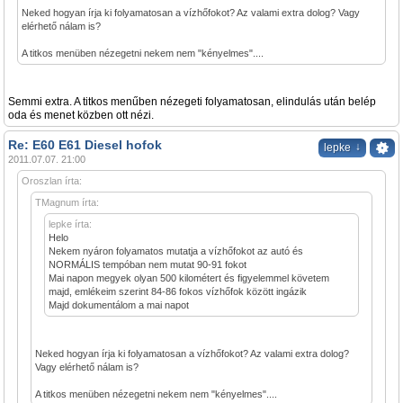
Neked hogyan írja ki folyamatosan a vízhőfokot? Az valami extra dolog? Vagy
elérhető nálam is?
A titkos menüben nézegetni nekem nem "kényelmes"....
Semmi extra. A titkos menűben nézegeti folyamatosan, elindulás után belép
oda és menet közben ott nézi.
Re: E60 E61 Diesel hofok
↓
lepke
2011.07.07. 21:00
Oroszlan írta:
TMagnum írta:
lepke írta:
Helo
Nekem nyáron folyamatos mutatja a vízhőfokot az autó és
NORMÁLIS tempóban nem mutat 90-91 fokot
Mai napon megyek olyan 500 kilométert és figyelemmel követem
majd, emlékeim szerint 84-86 fokos vízhőfok között ingázik
Majd dokumentálom a mai napot
Neked hogyan írja ki folyamatosan a vízhőfokot? Az valami extra dolog?
Vagy elérhető nálam is?
A titkos menüben nézegetni nekem nem "kényelmes"....