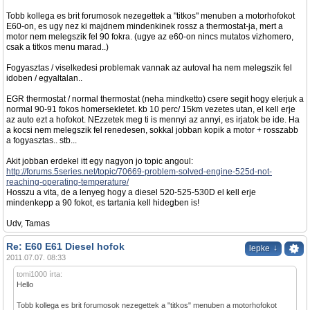
Tobb kollega es brit forumosok nezegettek a "titkos" menuben a motorhofokot
E60-on, es ugy nez ki majdnem mindenkinek rossz a thermostat-ja, mert a
motor nem melegszik fel 90 fokra. (ugye az e60-on nincs mutatos vizhomero,
csak a titkos menu marad..)
Fogyasztas / viselkedesi problemak vannak az autoval ha nem melegszik fel
idoben / egyaltalan..
EGR thermostat / normal thermostat (neha mindketto) csere segit hogy elerjuk a
normal 90-91 fokos homersekletet. kb 10 perc/ 15km vezetes utan, el kell erje
az auto ezt a hofokot. NEzzetek meg ti is mennyi az annyi, es irjatok be ide. Ha
a kocsi nem melegszik fel renedesen, sokkal jobban kopik a motor + rosszabb
a fogyasztas.. stb...
Akit jobban erdekel itt egy nagyon jo topic angoul:
http://forums.5series.net/topic/70669-problem-solved-engine-525d-not-
reaching-operating-temperature/
Hosszu a vita, de a lenyeg hogy a diesel 520-525-530D el kell erje
mindenkepp a 90 fokot, es tartania kell hidegben is!
Udv, Tamas
Re: E60 E61 Diesel hofok
↓
lepke
2011.07.07. 08:33
tomi1000 írta:
Hello
Tobb kollega es brit forumosok nezegettek a "titkos" menuben a motorhofokot