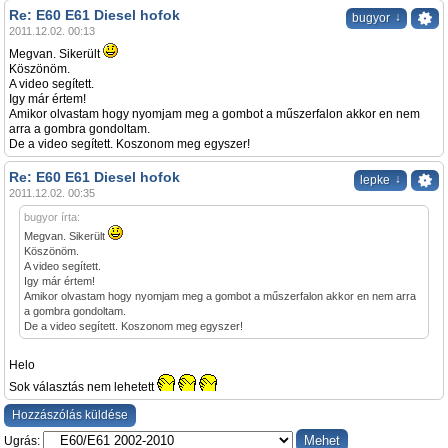
Re: E60 E61 Diesel hofok
↓
bugyor
2011.12.02. 00:13
Megvan. Sikerült
Köszönöm.
A video segített.
Igy már értem!
Amikor olvastam hogy nyomjam meg a gombot a műszerfalon akkor en nem
arra a gombra gondoltam.
De a video segített. Koszonom meg egyszer!
Re: E60 E61 Diesel hofok
↓
lepke
2011.12.02. 00:35
bugyor írta:
Megvan. Sikerült
Köszönöm.
A video segített.
Igy már értem!
Amikor olvastam hogy nyomjam meg a gombot a műszerfalon akkor en nem arra
a gombra gondoltam.
De a video segített. Koszonom meg egyszer!
Helo
Sok választás nem lehetett
Hozzászólás küldése
Ugrás: