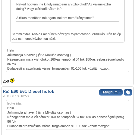
Neked hogyan írja ki folyamatosan a vízhőfokot? Az valami extra
dolog? Vagy elérhető nálam is?
A titkos menüben nézegetni nekem nem "kényelmes"....
Semmi extra. A titkos menűben nézegeti folyamatosan, elindulás után belép
oda és menet közben ott nézi.
Helo
Jól mondja a haver ( jár a Mikulás csomag )
Nézegettem ma a vízhőfokot 160-as tempónál 84 fok 180-as sebességnél pedig
86 fok
Budapesti araszolásnál városi forgalomban 91-103 fok között mozgott
250
Re: E60 E61 Diesel hofok
↓
TMagnum
2011.08.13. 18:53
lepke írta:
Helo
Jól mondja a haver ( jár a Mikulás csomag )
Nézegettem ma a vízhőfokot 160-as tempónál 84 fok 180-as sebességnél pedig
86 fok
Budapesti araszolásnál városi forgalomban 91-103 fok között mozgott