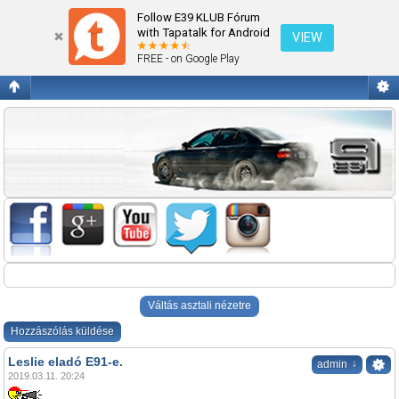
Leslie eladó E91-e.
Follow E39 KLUB Fórum
with Tapatalk for Android
VIEW
FREE - on Google Play
Váltás asztali nézetre
Hozzászólás küldése
Leslie eladó E91-e.
↓
admin
2019.03.11. 20:24