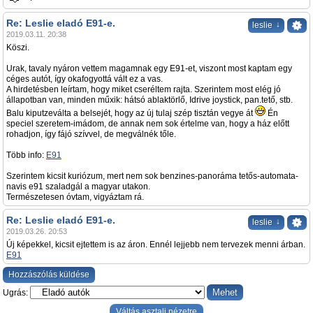
Re: Leslie eladó E91-e.
↓
leslie
2019.03.11. 20:38
Köszi.
Urak, tavaly nyáron vettem magamnak egy E91-et, viszont most kaptam egy
céges autót, így okafogyottá vált ez a vas.
A hirdetésben leírtam, hogy miket cseréltem rajta. Szerintem most elég jó
állapotban van, minden műxik: hátsó ablaktörlő, Idrive joystick, pan.tető, stb.
Balu kiputzeválta a belsejét, hogy az új tulaj szép tisztán vegye át
Én
speciel szeretem-imádom, de annak nem sok értelme van, hogy a ház előtt
rohadjon, így fájó szívvel, de megválnék tőle.
Több info:
E91
Szerintem kicsit kuriózum, mert nem sok benzines-panoráma tetős-automata-
navis e91 szaladgál a magyar utakon.
Természetesen óvtam, vigyáztam rá.
Re: Leslie eladó E91-e.
↓
leslie
2019.03.26. 20:53
Új képekkel, kicsit ejtettem is az áron. Ennél lejjebb nem tervezek menni árban.
E91
Hozzászólás küldése
Ugrás:
Váltás asztali nézetre