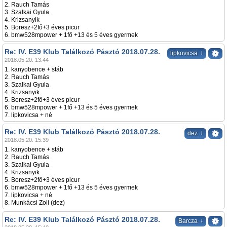
2. Rauch Tamás
3. Szalkai Gyula
4. Krizsanyik
5. Boresz+2fő+3 éves picur
6. bmw528mpower + 1fő +13 és 5 éves gyermek
Re: IV. E39 Klub Találkozó Pásztó 2018.07.28.
↓
lipkovicsa
2018.05.20. 13:44
1. kanyobence + stáb
2. Rauch Tamás
3. Szalkai Gyula
4. Krizsanyik
5. Boresz+2fő+3 éves picur
6. bmw528mpower + 1fő +13 és 5 éves gyermek
7. lipkovicsa + né
Re: IV. E39 Klub Találkozó Pásztó 2018.07.28.
↓
dez
2018.05.20. 15:39
1. kanyobence + stáb
2. Rauch Tamás
3. Szalkai Gyula
4. Krizsanyik
5. Boresz+2fő+3 éves picur
6. bmw528mpower + 1fő +13 és 5 éves gyermek
7. lipkovicsa + né
8. Munkácsi Zoli (dez)
Re: IV. E39 Klub Találkozó Pásztó 2018.07.28.
↓
Barcza