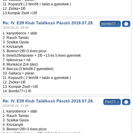
11. Kopasz9 ( 2 felnőtt + talán a gyerekek )
12. Zsóka+1fő
13.Kompár Zsolt +1fő
Re: IV. E39 Klub Találkozó Pásztó 2018.07.28.
↓
bombi77
2018.05.22. 09:45
1. kanyobence + stáb
2. Rauch Tamás
3. Szalkai Gyula
4. Krizsanyik
5. Boresz+2fő+3 éves picur
6. bmw528mpower + 1fő +13 és 5 éves gyermek
7. lipkovicsa + né
8. Munkácsi Zoli (dez)
9. Barcza (3 felnőtt 2 gyerekkel)
10. Gallaca + páran
11. Kopasz9 ( 2 felnőtt + talán a gyerekek )
12. Zsóka+1fő
13. Kompár Zsolt +1fő
14. Bombi77+1 fő
Re: IV. E39 Klub Találkozó Pásztó 2018.07.28.
↓
Peri77
2018.05.22. 21:04
1. kanyobence + stáb
2. Rauch Tamás
3. Szalkai Gyula
4. Krizsanyik
5. Boresz+2fő+3 éves picur