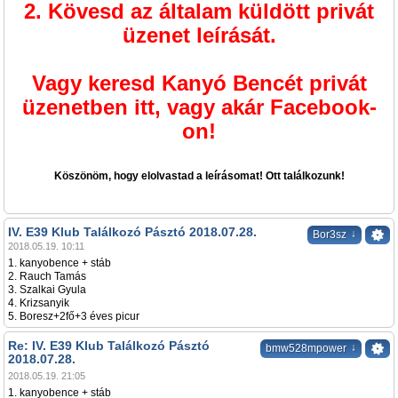
2. Kövesd az általam küldött privát
üzenet leírását.
Vagy keresd Kanyó Bencét privát
üzenetben itt, vagy akár Facebook-
on!
Köszönöm, hogy elolvastad a leírásomat! Ott találkozunk!
IV. E39 Klub Találkozó Pásztó 2018.07.28.
↓
Bor3sz
2018.05.19. 10:11
1. kanyobence + stáb
2. Rauch Tamás
3. Szalkai Gyula
4. Krizsanyik
5. Boresz+2fő+3 éves picur
Re: IV. E39 Klub Találkozó Pásztó
↓
bmw528mpower
2018.07.28.
2018.05.19. 21:05
1. kanyobence + stáb