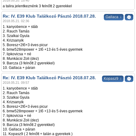
2018.05.20. 15:40
a talira jelentkeznénk 3 felnőtt 2 gyerekkel
Re: IV. E39 Klub Találkozó Pásztó 2018.07.28.
↓
Gallaca
2018.05.21. 02:36
1. kanyobence + stáb
2. Rauch Tamás
3. Szalkai Gyula
4. Krizsanyik
5. Boresz+2fő+3 éves picur
6. bmw528mpower + 1fő +13 és 5 éves gyermek
7. lipkovicsa + né
8. Munkácsi Zoli (dez)
9. Barcza (3 felnőtt 2 gyerekkel)
10. Gallaca + páran
Re: IV. E39 Klub Találkozó Pásztó 2018.07.28.
↓
Kopasz9
2018.05.21. 09:57
1. kanyobence + stáb
2. Rauch Tamás
3. Szalkai Gyula
4. Krizsanyik
5. Boresz+2fő+3 éves picur
6. bmw528mpower + 1fő +13 és 5 éves gyermek
7. lipkovicsa + né
8. Munkácsi Zoli (dez)
9. Barcza (3 felnőtt 2 gyerekkel)
10. Gallaca + páran
11. Kopasz9 ( 2 felnőtt + talán a gyerekek )