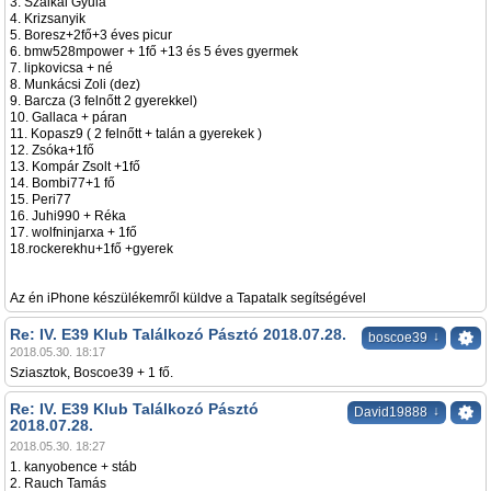
3. Szalkai Gyula
4. Krizsanyik
5. Boresz+2fő+3 éves picur
6. bmw528mpower + 1fő +13 és 5 éves gyermek
7. lipkovicsa + né
8. Munkácsi Zoli (dez)
9. Barcza (3 felnőtt 2 gyerekkel)
10. Gallaca + páran
11. Kopasz9 ( 2 felnőtt + talán a gyerekek )
12. Zsóka+1fő
13. Kompár Zsolt +1fő
14. Bombi77+1 fő
15. Peri77
16. Juhi990 + Réka
17. wolfninjarxa + 1fő
18.rockerekhu+1fő +gyerek
Az én iPhone készülékemről küldve a Tapatalk segítségével
Re: IV. E39 Klub Találkozó Pásztó 2018.07.28.
↓
boscoe39
2018.05.30. 18:17
Sziasztok, Boscoe39 + 1 fő.
Re: IV. E39 Klub Találkozó Pásztó
↓
David19888
2018.07.28.
2018.05.30. 18:27
1. kanyobence + stáb
2. Rauch Tamás