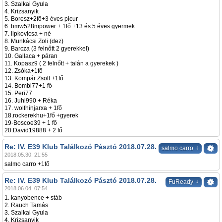
3. Szalkai Gyula
4. Krizsanyik
5. Boresz+2fő+3 éves picur
6. bmw528mpower + 1fő +13 és 5 éves gyermek
7. lipkovicsa + né
8. Munkácsi Zoli (dez)
9. Barcza (3 felnőtt 2 gyerekkel)
10. Gallaca + páran
11. Kopasz9 ( 2 felnőtt + talán a gyerekek )
12. Zsóka+1fő
13. Kompár Zsolt +1fő
14. Bombi77+1 fő
15. Peri77
16. Juhi990 + Réka
17. wolfninjarxa + 1fő
18.rockerekhu+1fő +gyerek
19-Boscoe39 + 1 fő
20.David19888 + 2 fő
Re: IV. E39 Klub Találkozó Pásztó 2018.07.28.
↓
salmo carro
2018.05.30. 21:55
salmo carro +1fő
Re: IV. E39 Klub Találkozó Pásztó 2018.07.28.
↓
FuReady
2018.06.04. 07:54
1. kanyobence + stáb
2. Rauch Tamás
3. Szalkai Gyula
4. Krizsanyik