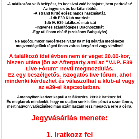
-A találkozóra való belépést, és kocsival való behajtást, bent parkolást!
-Az ingyenes és korlátlan büfét.
-A strand fürdő egész napos használatát.
-1db E39 Klub matricát
-1db IV. E39 találkozó matricát
-Ingyenes számítógépes Diagnosztikát
-Egy tál finom ebéd! (szokásos Babgulyás)
Ne aggódj, mikor megérkezel vagy ha még délután megéhezel
megvendégelünk téged finom zsíros kenyérrel vagy virslivel!
A találkozó idei évben nem ér véget 20.00-kor,
hiszen utána jön az Afterparty ami az "V.I.P. E39
Live Fórum" nevű megmozdulás.
Ez egy beszélgetős, iszogatós live fórum, ahol
mindenki kérdezhet és válaszolhat a klub-al vagy
az e39-el kapcsolatban.
Amennyiben kedvet kaptál a találkozóra. kérlek iratkozz fel.
És megkérek mindenkit, hogy ne utaljon senki előre pénzt a számlámra,
mert nagyon valószínűleg más számlaszám lesz megadva erre a célra.
Jegyvásárlás menete:
1. Iratkozz fel