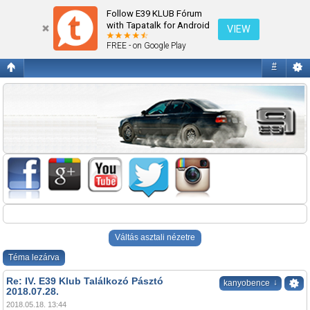
Re: IV. E39 Klub Találkozó Pásztó 2018.07.28.
Follow E39 KLUB Fórum
with Tapatalk for Android
VIEW
FREE - on Google Play
#
Váltás asztali nézetre
Téma lezárva
Re: IV. E39 Klub Találkozó Pásztó
↓
kanyobence
2018.07.28.
2018.05.18. 13:44