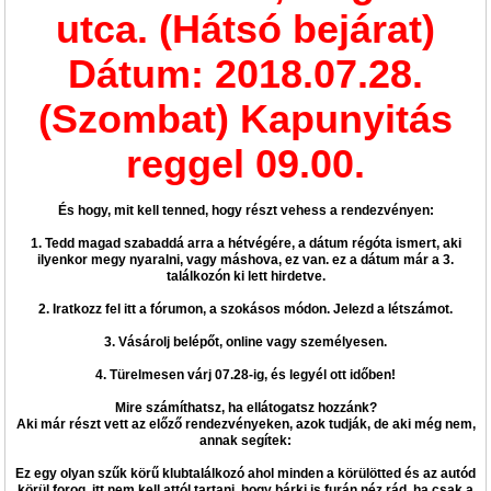
utca. (Hátsó bejárat)
Dátum: 2018.07.28.
(Szombat) Kapunyitás
reggel 09.00.
És hogy, mit kell tenned, hogy részt vehess a rendezvényen:
1. Tedd magad szabaddá arra a hétvégére, a dátum régóta ismert, aki
ilyenkor megy nyaralni, vagy máshova, ez van. ez a dátum már a 3.
találkozón ki lett hirdetve.
2. Iratkozz fel itt a fórumon, a szokásos módon. Jelezd a létszámot.
3. Vásárolj belépőt, online vagy személyesen.
4. Türelmesen várj 07.28-ig, és legyél ott időben!
Mire számíthatsz, ha ellátogatsz hozzánk?
Aki már részt vett az előző rendezvényeken, azok tudják, de aki még nem,
annak segítek:
Ez egy olyan szűk körű klubtalálkozó ahol minden a körülötted és az autód
körül forog, itt nem kell attól tartani, hogy bárki is furán néz rád, ha csak a