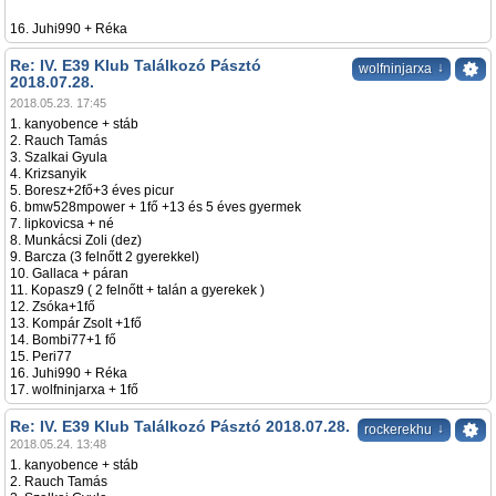
16. Juhi990 + Réka
Re: IV. E39 Klub Találkozó Pásztó
↓
wolfninjarxa
2018.07.28.
2018.05.23. 17:45
1. kanyobence + stáb
2. Rauch Tamás
3. Szalkai Gyula
4. Krizsanyik
5. Boresz+2fő+3 éves picur
6. bmw528mpower + 1fő +13 és 5 éves gyermek
7. lipkovicsa + né
8. Munkácsi Zoli (dez)
9. Barcza (3 felnőtt 2 gyerekkel)
10. Gallaca + páran
11. Kopasz9 ( 2 felnőtt + talán a gyerekek )
12. Zsóka+1fő
13. Kompár Zsolt +1fő
14. Bombi77+1 fő
15. Peri77
16. Juhi990 + Réka
17. wolfninjarxa + 1fő
Re: IV. E39 Klub Találkozó Pásztó 2018.07.28.
↓
rockerekhu
2018.05.24. 13:48
1. kanyobence + stáb
2. Rauch Tamás