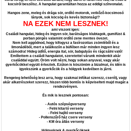
kocsiról beszélsz. A hangulat garantáltan hozza az eddigi színvonalat.
Hangos zene, meleg és drága sör, ordító motorok, vetkőző-kocsimosó
lányok, sok köcsög és kevés biztonság!?
NA EZEK NEM LESZNEK!
ami viszont igen:
Családi hangulat, hideg és ingyen sör, barátságos klubtagok, gumifüst &
porban pörgés valamint ordító zene mentes övezet.
Nem kell aggódnod, hogy kifogysz a fasírozottas zsömléből és a
limonádéból, mert a találkozón a büfében már minden ingyen lesz
számodra! Hideg üdítő, energia ital, sör, babgulyás és rágcsálni való!
Említettem a családi hangulatot, szeretettel várunk mindenkit akár
családdal együtt. Öröm volt nézni, hogy sokan anyuval, vagy akár
gyerkőcökkel együtt érkeztek. Ezúton is köszönöm a bizalmat, és idén is
igyekszünk a gyerkőcök és a hölgyek kedvében is járni.
Rengeteg lehetőség lesz arra, hogy szakmai infókat szerezz, cserélj, vagy
akár alkatrészeket szerezz, hiszen több bontós is képviselteti majd magát a
rendezvényen.
És mik is lesznek pontosan:
- Autós szépségverseny
- Felni kitartó verseny
- Felni hajító verseny
- Pollenszűrő ház csere verseny
- KM óra állás verseny
Hölgyeknek & gyerkőcöknek