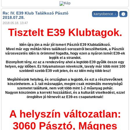
Re: IV. E39 Klub Találkozó Pásztó
↓
kanyobence
2018.07.28.
2018.05.18. 13:47
Tisztelt E39 Klubtagok.
Idén újra jön a már jól ismert Pásztói E39 Klubtalálkozó.
Mivel már egy méltán híres találkozó sorozatról beszélhetünk, a Pásztói
városvezetés idén is örömmel fogadta, hogy ezen a nyáron ismét E39-ek
lepjék el a strandot.
Bizonyított tény, ez az a rendezvény ahol a legtöbb E39 gyűlik össze egy
helyen, egy időben. Ez folyamatosan növekszik, tavaly már több mint 100
szebbnél szebb E39 volt jelen, és ez idén még több lesz!
Megítélésünk helyileg, és országban a legjobb, és ezt a résztvevőknek
köszönhetem. a 3. tali másnapján, megint csak minimális mennyiségű
szemetet találtunk, nem volt több mint 1-2 műanyag pohár.
Nagyon köszönöm a korrekt hozzáállást, és a kulturált viselkedést, ezzel
öregbítve jó hírnevét az E39-es csapatunknak!
A helyszín változatlan:
3060 Pásztó, Mágnes