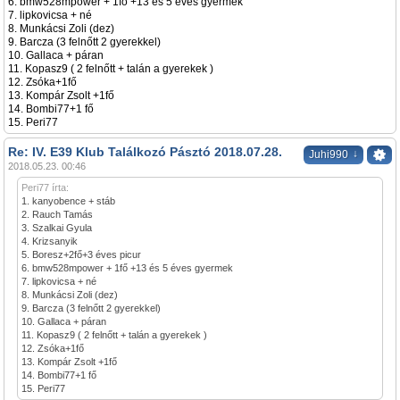
6. bmw528mpower + 1fő +13 és 5 éves gyermek
7. lipkovicsa + né
8. Munkácsi Zoli (dez)
9. Barcza (3 felnőtt 2 gyerekkel)
10. Gallaca + páran
11. Kopasz9 ( 2 felnőtt + talán a gyerekek )
12. Zsóka+1fő
13. Kompár Zsolt +1fő
14. Bombi77+1 fő
15. Peri77
Re: IV. E39 Klub Találkozó Pásztó 2018.07.28.
↓
Juhi990
2018.05.23. 00:46
Peri77 írta:
1. kanyobence + stáb
2. Rauch Tamás
3. Szalkai Gyula
4. Krizsanyik
5. Boresz+2fő+3 éves picur
6. bmw528mpower + 1fő +13 és 5 éves gyermek
7. lipkovicsa + né
8. Munkácsi Zoli (dez)
9. Barcza (3 felnőtt 2 gyerekkel)
10. Gallaca + páran
11. Kopasz9 ( 2 felnőtt + talán a gyerekek )
12. Zsóka+1fő
13. Kompár Zsolt +1fő
14. Bombi77+1 fő
15. Peri77