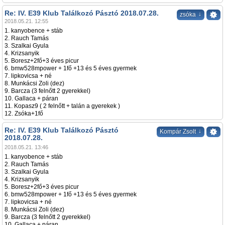
Re: IV. E39 Klub Találkozó Pásztó 2018.07.28.
↓
zsóka
2018.05.21. 12:55
1. kanyobence + stáb
2. Rauch Tamás
3. Szalkai Gyula
4. Krizsanyik
5. Boresz+2fő+3 éves picur
6. bmw528mpower + 1fő +13 és 5 éves gyermek
7. lipkovicsa + né
8. Munkácsi Zoli (dez)
9. Barcza (3 felnőtt 2 gyerekkel)
10. Gallaca + páran
11. Kopasz9 ( 2 felnőtt + talán a gyerekek )
12. Zsóka+1fő
Re: IV. E39 Klub Találkozó Pásztó
↓
Kompár Zsolt
2018.07.28.
2018.05.21. 13:46
1. kanyobence + stáb
2. Rauch Tamás
3. Szalkai Gyula
4. Krizsanyik
5. Boresz+2fő+3 éves picur
6. bmw528mpower + 1fő +13 és 5 éves gyermek
7. lipkovicsa + né
8. Munkácsi Zoli (dez)
9. Barcza (3 felnőtt 2 gyerekkel)
10. Gallaca + páran