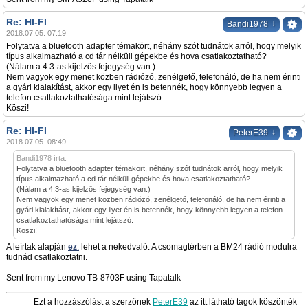
Re: HI-FI
↓
Bandi1978
2018.07.05. 07:19
Folytatva a bluetooth adapter témakört, néhány szót tudnátok arról, hogy melyik
típus alkalmazható a cd tár nélküli gépekbe és hova csatlakoztatható?
(Nálam a 4:3-as kijelzős fejegység van.)
Nem vagyok egy menet közben rádiózó, zenélgető, telefonáló, de ha nem érinti
a gyári kialakítást, akkor egy ilyet én is betennék, hogy könnyebb legyen a
telefon csatlakoztathatósága mint lejátszó.
Köszi!
Re: HI-FI
↓
PeterE39
2018.07.05. 08:49
Bandi1978 írta:
Folytatva a bluetooth adapter témakört, néhány szót tudnátok arról, hogy melyik
típus alkalmazható a cd tár nélküli gépekbe és hova csatlakoztatható?
(Nálam a 4:3-as kijelzős fejegység van.)
Nem vagyok egy menet közben rádiózó, zenélgető, telefonáló, de ha nem érinti a
gyári kialakítást, akkor egy ilyet én is betennék, hogy könnyebb legyen a telefon
csatlakoztathatósága mint lejátszó.
Köszi!
A leírtak alapján
ez
.
lehet a nekedvaló. A csomagtérben a BM24 rádió modulra
tudnád csatlakoztatni.
Sent from my Lenovo TB-8703F using Tapatalk
Ezt a hozzászólást a szerzőnek
PeterE39
az itt látható tagok köszönték