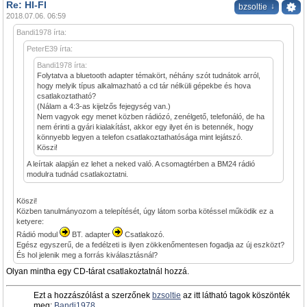
Re: HI-FI
↓
bzsoltie
2018.07.06. 06:59
Bandi1978 írta:
PeterE39 írta:
Bandi1978 írta:
Folytatva a bluetooth adapter témakört, néhány szót tudnátok arról,
hogy melyik típus alkalmazható a cd tár nélküli gépekbe és hova
csatlakoztatható?
(Nálam a 4:3-as kijelzős fejegység van.)
Nem vagyok egy menet közben rádiózó, zenélgető, telefonáló, de ha
nem érinti a gyári kialakítást, akkor egy ilyet én is betennék, hogy
könnyebb legyen a telefon csatlakoztathatósága mint lejátszó.
Köszi!
A leírtak alapján ez lehet a neked való. A csomagtérben a BM24 rádió
modulra tudnád csatlakoztatni.
Köszi!
Közben tanulmányozom a telepítését, úgy látom sorba kötéssel működik ez a
ketyere:
Rádió modul
BT. adapter
Csatlakozó.
Egész egyszerű, de a fedélzeti is ilyen zökkenőmentesen fogadja az új eszközt?
És hol jelenik meg a forrás kiválasztásnál?
Olyan mintha egy CD-tárat csatlakoztatnál hozzá.
Ezt a hozzászólást a szerzőnek
bzsoltie
az itt látható tagok köszönték
meg:
Bandi1978