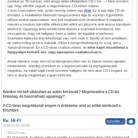
zenéket az SD kártyán, mint ahogy előtte elfelejtettem CD-t írni. --> Nem éreztem
úgy, hogy előrébb vagyok a hagyományos CD-tárhoz képest.
1 évet szenvedtem vele, aztán nemrég vettem egy
ilyet
.
Ez is egy fajta CD-tár
emulátor, a mobiltelefon bluetooth hangszóróként látja az eszközt. Egyértelmű
előnyei amiket tapasztaltam: nem kell meghatározott struktúrában 6 mappába
másolni a zenéket, bármiféle előkészület nélkül azt játszol le amit akarsz bármilyen
telefonról. Ugyanúgy lehet tovább lehet léptetni a számokat kormányról. Van
visszajelzés, hogy mit hallgatsz (nem a rádión, de legalább a telefonon).
Számtalan lejátszási lista lehetősége van, nem csak 6. Spotify-al nem próbáltam,
de valószínűleg azzal is működik. Eltűnt a hangerőkülönbség és a zaj, ami a
Yatournál megvolt. Én a CD-táras csatisat vettem, de
lehet kapni közvetlenül a
fejegységre köthető kör- vagy lapospines csatlakozóval is.
Annak ellenére, hogy nem túl bizalomgerjesztően néz ki, bátran merem ajánlani
mindenkinek. Jelenleg szerintem ez a leginnovatívabb és legrugalmasabb
megoldás, ha valaki saját zenét szeretne hallgatni, de nem akar CD-t írogatni, és
nem is akarja megbontani a gyári kinézetet.
Ilyenkor mit kell választani az autón forrásnak? Megmaradna a CD-tár
fizikailag, és használható ugyanúgy?
A CD-táras megoldásnál engem is érdekelne amit az előbb kérdezett a
fórumtárs.
Re: HI-FI
↓
bzsoltie
2018.07.02. 20:29
491523 írta:
Ez jól hangzik. A cdtáras változat esetén a csomagtartóban lévő cdtár helyére kell