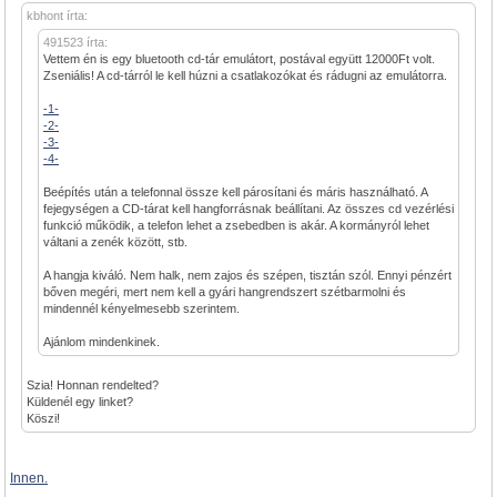
kbhont írta:
491523 írta:
Vettem én is egy bluetooth cd-tár emulátort, postával együtt 12000Ft volt.
Zseniális! A cd-tárról le kell húzni a csatlakozókat és rádugni az emulátorra.
-1-
-2-
-3-
-4-
Beépítés után a telefonnal össze kell párosítani és máris használható. A
fejegységen a CD-tárat kell hangforrásnak beállítani. Az összes cd vezérlési
funkció működik, a telefon lehet a zsebedben is akár. A kormányról lehet
váltani a zenék között, stb.
A hangja kiváló. Nem halk, nem zajos és szépen, tisztán szól. Ennyi pénzért
bőven megéri, mert nem kell a gyári hangrendszert szétbarmolni és
mindennél kényelmesebb szerintem.
Ajánlom mindenkinek.
Szia! Honnan rendelted?
Küldenél egy linket?
Köszi!
Innen.