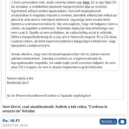
1 évet szenvedtem vele, aztán nemrég vettem egy
ilyet
.
Ez is egy fajta CD-
tár emulátor, a mobiltelefon bluetooth hangszóróként látja az eszközt.
Egyértelmű előnyei amiket tapasztaltam: nem kell meghatározott
struktúrában 6 mappába másolni a zenéket, bármiféle előkészület nélkül azt
játszol le amit akarsz bármilyen telefonról. Ugyanúgy lehet tovább lehet
léptetni a számokat kormányról. Van visszajelzés, hogy mit hallgatsz (nem a
rádión, de legalább a telefonon). Számtalan lejátszási lista lehetősége van,
nem csak 6. Spotify-al nem próbáltam, de valószínűleg azzal is működik.
Eltűnt a hangerőkülönbség és a zaj, ami a Yatournál megvolt. Én a CD-táras
csatisat vettem, de lehet kapni közvetlenül a fejegységre köthető kör- vagy
lapospines csatlakozóval is.
Annak ellenére, hogy nem túl bizalomgerjesztően néz ki, bátran merem
ajánlani mindenkinek. Jelenleg szerintem ez a leginnovatívabb és
legrugalmasabb megoldás, ha valaki saját zenét szeretne hallgatni, de nem
akar CD-t írogatni, és nem is akarja megbontani a gyári kinézetet.
Nekem eltünt a link.
Bedobnád újra?
Az én iPhone készülékemről küldve a Tapatalk segítségével
Nem tűnt el, csak akadékoskodik. Kattints a kék csíkra, "Continue to
amazon.de" felirattal.
Re: HI-FI
↓
Bor3sz
2018.07.04. 16:04