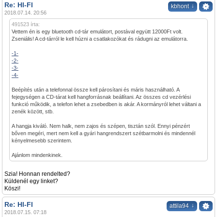
Re: HI-FI
↓
kbhont
2018.07.14. 20:56
491523 írta:
Vettem én is egy bluetooth cd-tár emulátort, postával együtt 12000Ft volt.
Zseniális! A cd-tárról le kell húzni a csatlakozókat és rádugni az emulátorra.
-1-
-2-
-3-
-4-
Beépítés után a telefonnal össze kell párosítani és máris használható. A
fejegységen a CD-tárat kell hangforrásnak beállítani. Az összes cd vezérlési
funkció működik, a telefon lehet a zsebedben is akár. A kormányról lehet váltani a
zenék között, stb.
A hangja kiváló. Nem halk, nem zajos és szépen, tisztán szól. Ennyi pénzért
bőven megéri, mert nem kell a gyári hangrendszert szétbarmolni és mindennél
kényelmesebb szerintem.
Ajánlom mindenkinek.
Szia! Honnan rendelted?
Küldenél egy linket?
Köszi!
Re: HI-FI
↓
attila94
2018.07.15. 07:18