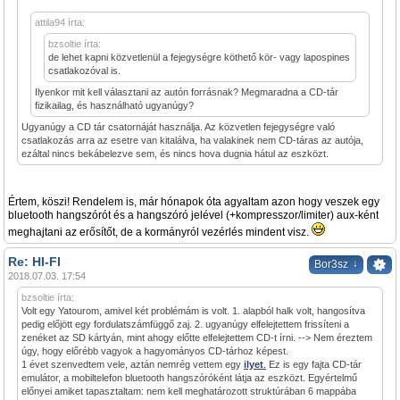
attila94 írta:
bzsoltie írta:
de lehet kapni közvetlenül a fejegységre köthető kör- vagy lapospines
csatlakozóval is.
Ilyenkor mit kell választani az autón forrásnak? Megmaradna a CD-tár
fizikailag, és használható ugyanúgy?
Ugyanúgy a CD tár csatornáját használja. Az közvetlen fejegységre való
csatlakozás arra az esetre van kitalálva, ha valakinek nem CD-táras az autója,
ezáltal nincs bekábelezve sem, és nincs hova dugnia hátul az eszközt.
Értem, köszi! Rendelem is, már hónapok óta agyaltam azon hogy veszek egy
bluetooth hangszórót és a hangszóró jelével (+kompresszor/limiter) aux-ként
meghajtani az erősítőt, de a kormányról vezérlés mindent visz.
Re: HI-FI
↓
Bor3sz
2018.07.03. 17:54
bzsoltie írta:
Volt egy Yatourom, amivel két problémám is volt. 1. alapból halk volt, hangosítva
pedig előjött egy fordulatszámfüggő zaj. 2. ugyanúgy elfelejtettem frissíteni a
zenéket az SD kártyán, mint ahogy előtte elfelejtettem CD-t írni. --> Nem éreztem
úgy, hogy előrébb vagyok a hagyományos CD-tárhoz képest.
1 évet szenvedtem vele, aztán nemrég vettem egy
ilyet
.
Ez is egy fajta CD-tár
emulátor, a mobiltelefon bluetooth hangszóróként látja az eszközt. Egyértelmű
előnyei amiket tapasztaltam: nem kell meghatározott struktúrában 6 mappába