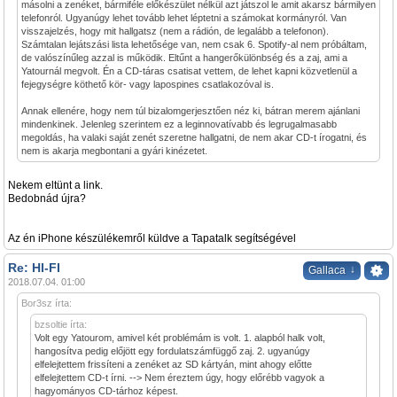
másolni a zenéket, bármiféle előkészület nélkül azt játszol le amit akarsz bármilyen
telefonról. Ugyanúgy lehet tovább lehet léptetni a számokat kormányról. Van
visszajelzés, hogy mit hallgatsz (nem a rádión, de legalább a telefonon).
Számtalan lejátszási lista lehetősége van, nem csak 6. Spotify-al nem próbáltam,
de valószínűleg azzal is működik. Eltűnt a hangerőkülönbség és a zaj, ami a
Yatournál megvolt. Én a CD-táras csatisat vettem, de lehet kapni közvetlenül a
fejegységre köthető kör- vagy lapospines csatlakozóval is.
Annak ellenére, hogy nem túl bizalomgerjesztően néz ki, bátran merem ajánlani
mindenkinek. Jelenleg szerintem ez a leginnovatívabb és legrugalmasabb
megoldás, ha valaki saját zenét szeretne hallgatni, de nem akar CD-t írogatni, és
nem is akarja megbontani a gyári kinézetet.
Nekem eltünt a link.
Bedobnád újra?
Az én iPhone készülékemről küldve a Tapatalk segítségével
Re: HI-FI
↓
Gallaca
2018.07.04. 01:00
Bor3sz írta:
bzsoltie írta:
Volt egy Yatourom, amivel két problémám is volt. 1. alapból halk volt,
hangosítva pedig előjött egy fordulatszámfüggő zaj. 2. ugyanúgy
elfelejtettem frissíteni a zenéket az SD kártyán, mint ahogy előtte
elfelejtettem CD-t írni. --> Nem éreztem úgy, hogy előrébb vagyok a
hagyományos CD-tárhoz képest.