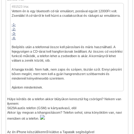
491523 írta:
Vettem én is egy bluetooth cd-tár emulátort, postával együtt 12000Ft volt.
Zseniális! A cd-tárról le kell húzni a csatlakozókat és rádugni az emulátorra.
-1-
-2-
-3-
-4-
Beépítés után a telefonnal össze kell párosítani és máris használható. A
fejegységen a CD-tárat kell hangforrásnak beállítani. Az összes cd vezérlési
funkció működik, a telefon lehet a zsebedben is akár. A kormányról lehet
váltani a zenék között, stb.
A hangja kiváló. Nem halk, nem zajos és szépen, tisztán szól. Ennyi pénzért
bőven megéri, mert nem kell a gyári hangrendszert szétbarmolni és
mindennél kényelmesebb szerintem.
Ajánlom mindenkinek.
Hülye kérdés de a telefon akkor blútyúkon keresztül fog csörögni? Nekem van
ilyenem:
S629A autós telefon (GSM) w kártyaolvasó, elöl
Akkor így megvan a kihangosításom? Telefon sehol, sima könyöklöm van, navi
menüben ott a telefon.
Az én iPhone készülékemről küldve a Tapatalk segítségével