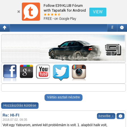
HI-FI
Follow E39 KLUB Fórum
with Tapatalk for Android
VIEW
FREE - on Google Play
#
Váltás asztali nézetre
Hozzászólás küldése
Re: HI-FI
↓
bzsoltie
2018.07.02. 09:35
Volt egy Yatourom, amivel két problémám is volt. 1. alapból halk volt,