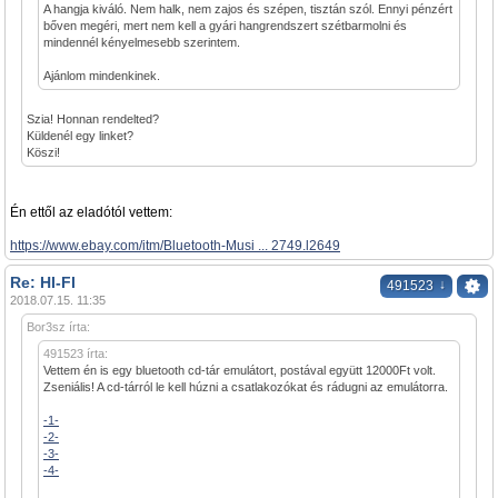
A hangja kiváló. Nem halk, nem zajos és szépen, tisztán szól. Ennyi pénzért
bőven megéri, mert nem kell a gyári hangrendszert szétbarmolni és
mindennél kényelmesebb szerintem.
Ajánlom mindenkinek.
Szia! Honnan rendelted?
Küldenél egy linket?
Köszi!
Én ettől az eladótól vettem:
https://www.ebay.com/itm/Bluetooth-Musi ... 2749.l2649
Re: HI-FI
↓
491523
2018.07.15. 11:35
Bor3sz írta:
491523 írta:
Vettem én is egy bluetooth cd-tár emulátort, postával együtt 12000Ft volt.
Zseniális! A cd-tárról le kell húzni a csatlakozókat és rádugni az emulátorra.
-1-
-2-
-3-
-4-