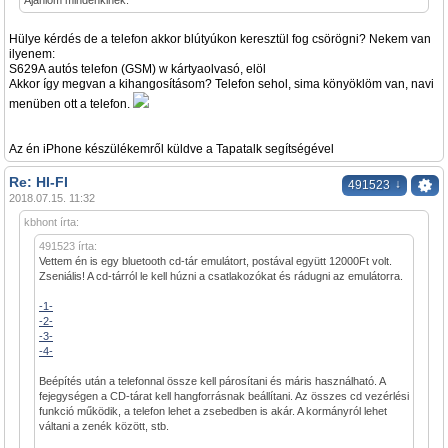
Ajánlom mindenkinek.
Hülye kérdés de a telefon akkor blútyúkon keresztül fog csörögni? Nekem van
ilyenem:
S629A autós telefon (GSM) w kártyaolvasó, elöl
Akkor így megvan a kihangosításom? Telefon sehol, sima könyöklöm van, navi
menüben ott a telefon.
Az én iPhone készülékemről küldve a Tapatalk segítségével
Re: HI-FI
↓
491523
2018.07.15. 11:32
kbhont írta:
491523 írta:
Vettem én is egy bluetooth cd-tár emulátort, postával együtt 12000Ft volt.
Zseniális! A cd-tárról le kell húzni a csatlakozókat és rádugni az emulátorra.
-1-
-2-
-3-
-4-
Beépítés után a telefonnal össze kell párosítani és máris használható. A
fejegységen a CD-tárat kell hangforrásnak beállítani. Az összes cd vezérlési
funkció működik, a telefon lehet a zsebedben is akár. A kormányról lehet
váltani a zenék között, stb.