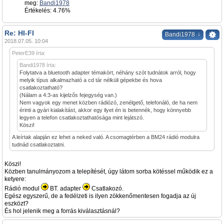
meg:
Bandi1978
Értékelés: 4.76%
Re: HI-FI
↓
Bandi1978
2018.07.05. 10:04
PeterE39 írta:
Bandi1978 írta:
Folytatva a bluetooth adapter témakört, néhány szót tudnátok arról, hogy
melyik típus alkalmazható a cd tár nélküli gépekbe és hova
csatlakoztatható?
(Nálam a 4:3-as kijelzős fejegység van.)
Nem vagyok egy menet közben rádiózó, zenélgető, telefonáló, de ha nem
érinti a gyári kialakítást, akkor egy ilyet én is betennék, hogy könnyebb
legyen a telefon csatlakoztathatósága mint lejátszó.
Köszi!
A leírtak alapján ez lehet a neked való. A csomagtérben a BM24 rádió modulra
tudnád csatlakoztatni.
Köszi!
Közben tanulmányozom a telepítését, úgy látom sorba kötéssel működik ez a
ketyere:
Rádió modul
BT. adapter
Csatlakozó.
Egész egyszerű, de a fedélzeti is ilyen zökkenőmentesen fogadja az új
eszközt?
És hol jelenik meg a forrás kiválasztásnál?