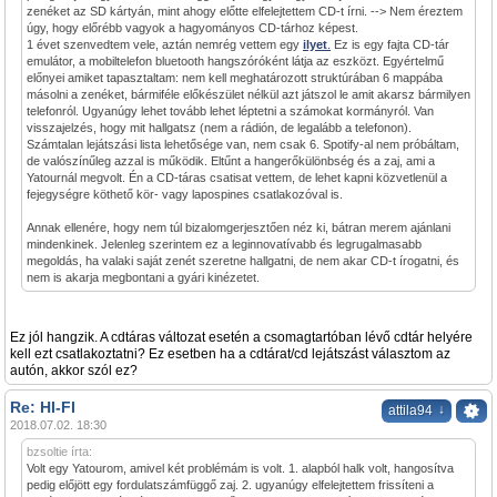
zenéket az SD kártyán, mint ahogy előtte elfelejtettem CD-t írni. --> Nem éreztem
úgy, hogy előrébb vagyok a hagyományos CD-tárhoz képest.
1 évet szenvedtem vele, aztán nemrég vettem egy
ilyet
.
Ez is egy fajta CD-tár
emulátor, a mobiltelefon bluetooth hangszóróként látja az eszközt. Egyértelmű
előnyei amiket tapasztaltam: nem kell meghatározott struktúrában 6 mappába
másolni a zenéket, bármiféle előkészület nélkül azt játszol le amit akarsz bármilyen
telefonról. Ugyanúgy lehet tovább lehet léptetni a számokat kormányról. Van
visszajelzés, hogy mit hallgatsz (nem a rádión, de legalább a telefonon).
Számtalan lejátszási lista lehetősége van, nem csak 6. Spotify-al nem próbáltam,
de valószínűleg azzal is működik. Eltűnt a hangerőkülönbség és a zaj, ami a
Yatournál megvolt. Én a CD-táras csatisat vettem, de lehet kapni közvetlenül a
fejegységre köthető kör- vagy lapospines csatlakozóval is.
Annak ellenére, hogy nem túl bizalomgerjesztően néz ki, bátran merem ajánlani
mindenkinek. Jelenleg szerintem ez a leginnovatívabb és legrugalmasabb
megoldás, ha valaki saját zenét szeretne hallgatni, de nem akar CD-t írogatni, és
nem is akarja megbontani a gyári kinézetet.
Ez jól hangzik. A cdtáras változat esetén a csomagtartóban lévő cdtár helyére
kell ezt csatlakoztatni? Ez esetben ha a cdtárat/cd lejátszást választom az
autón, akkor szól ez?
Re: HI-FI
↓
attila94
2018.07.02. 18:30
bzsoltie írta:
Volt egy Yatourom, amivel két problémám is volt. 1. alapból halk volt, hangosítva
pedig előjött egy fordulatszámfüggő zaj. 2. ugyanúgy elfelejtettem frissíteni a