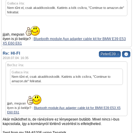
Gallaca írta:
Nem tűnt el, csak akadékoskodik. Kattints a kék csíkra, "Continue to amazon.de"
felirattal.
jjjah, megvan
ilyen is jó beléje? :
Bluetooth module Aux adapter cable kit for BMW E39 E53
X5 E60 E61
Re: HI-FI
↓
PeterE39
2018.07.04. 16:35
Bor3sz írta:
Gallaca írta:
Nem tűnt el, csak akadékoskodik. Kattints a kék csíkra, "Continue to
amazon.de" felirattal.
jjjah, megvan
ilyen is jó beléje? :
Bluetooth module Aux adapter cable kit for BMW E39 E53 X5
E60 E61
Akár működhet is, de ránézésre ez lényegesen butább. Mivel nincs i-bus
kapcsolata, így a kormányról történő vezérlést is elfelejtheted.
Sent from my SM-A520F using Tapatalk