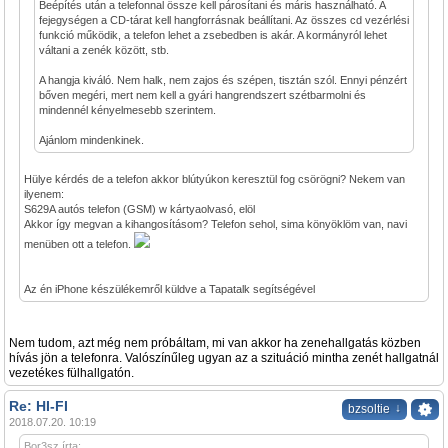
Beépítés után a telefonnal össze kell párosítani és máris használható. A
fejegységen a CD-tárat kell hangforrásnak beállítani. Az összes cd vezérlési
funkció működik, a telefon lehet a zsebedben is akár. A kormányról lehet
váltani a zenék között, stb.
A hangja kiváló. Nem halk, nem zajos és szépen, tisztán szól. Ennyi pénzért
bőven megéri, mert nem kell a gyári hangrendszert szétbarmolni és
mindennél kényelmesebb szerintem.
Ajánlom mindenkinek.
Hülye kérdés de a telefon akkor blútyúkon keresztül fog csörögni? Nekem van
ilyenem:
S629A autós telefon (GSM) w kártyaolvasó, elöl
Akkor így megvan a kihangosításom? Telefon sehol, sima könyöklöm van, navi
menüben ott a telefon.
Az én iPhone készülékemről küldve a Tapatalk segítségével
Nem tudom, azt még nem próbáltam, mi van akkor ha zenehallgatás közben
hívás jön a telefonra. Valószínűleg ugyan az a szituáció mintha zenét hallgatnál
vezetékes fülhallgatón.
Re: HI-FI
↓
bzsoltie
2018.07.20. 10:19
Bor3sz írta: