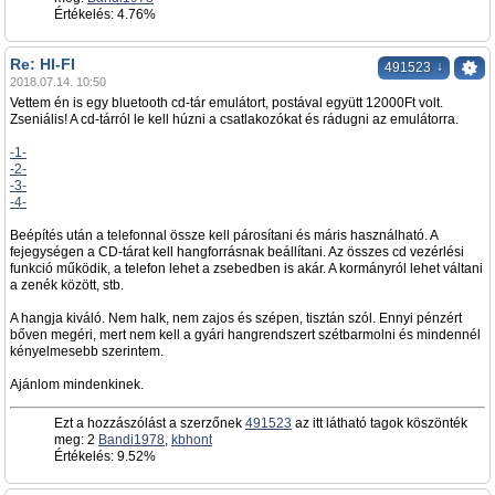
Értékelés: 4.76%
Re: HI-FI
↓
491523
2018.07.14. 10:50
Vettem én is egy bluetooth cd-tár emulátort, postával együtt 12000Ft volt.
Zseniális! A cd-tárról le kell húzni a csatlakozókat és rádugni az emulátorra.
-1-
-2-
-3-
-4-
Beépítés után a telefonnal össze kell párosítani és máris használható. A
fejegységen a CD-tárat kell hangforrásnak beállítani. Az összes cd vezérlési
funkció működik, a telefon lehet a zsebedben is akár. A kormányról lehet váltani
a zenék között, stb.
A hangja kiváló. Nem halk, nem zajos és szépen, tisztán szól. Ennyi pénzért
bőven megéri, mert nem kell a gyári hangrendszert szétbarmolni és mindennél
kényelmesebb szerintem.
Ajánlom mindenkinek.
Ezt a hozzászólást a szerzőnek
491523
az itt látható tagok köszönték
meg: 2
Bandi1978
,
kbhont
Értékelés: 9.52%