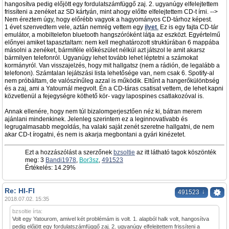
hangosítva pedig előjött egy fordulatszámfüggő zaj. 2. ugyanúgy elfelejtettem
frissíteni a zenéket az SD kártyán, mint ahogy előtte elfelejtettem CD-t írni. -->
Nem éreztem úgy, hogy előrébb vagyok a hagyományos CD-tárhoz képest.
1 évet szenvedtem vele, aztán nemrég vettem egy
ilyet
.
Ez is egy fajta CD-tár
emulátor, a mobiltelefon bluetooth hangszóróként látja az eszközt. Egyértelmű
előnyei amiket tapasztaltam: nem kell meghatározott struktúrában 6 mappába
másolni a zenéket, bármiféle előkészület nélkül azt játszol le amit akarsz
bármilyen telefonról. Ugyanúgy lehet tovább lehet léptetni a számokat
kormányról. Van visszajelzés, hogy mit hallgatsz (nem a rádión, de legalább a
telefonon). Számtalan lejátszási lista lehetősége van, nem csak 6. Spotify-al
nem próbáltam, de valószínűleg azzal is működik. Eltűnt a hangerőkülönbség
és a zaj, ami a Yatournál megvolt. Én a CD-táras csatisat vettem, de lehet kapni
közvetlenül a fejegységre köthető kör- vagy lapospines csatlakozóval is.
Annak ellenére, hogy nem túl bizalomgerjesztően néz ki, bátran merem
ajánlani mindenkinek. Jelenleg szerintem ez a leginnovatívabb és
legrugalmasabb megoldás, ha valaki saját zenét szeretne hallgatni, de nem
akar CD-t írogatni, és nem is akarja megbontani a gyári kinézetet.
Ezt a hozzászólást a szerzőnek
bzsoltie
az itt látható tagok köszönték
meg: 3
Bandi1978
,
Bor3sz
,
491523
Értékelés: 14.29%
Re: HI-FI
↓
491523
2018.07.02. 15:35
bzsoltie írta:
Volt egy Yatourom, amivel két problémám is volt. 1. alapból halk volt, hangosítva
pedig előjött egy fordulatszámfüggő zaj. 2. ugyanúgy elfelejtettem frissíteni a