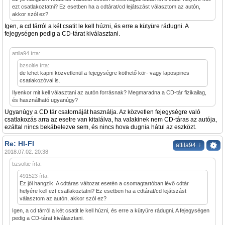
ezt csatlakoztatni? Ez esetben ha a cdtárat/cd lejátszást választom az autón,
akkor szól ez?
Igen, a cd tárról a két csatit le kell húzni, és erre a kütyüre rádugni. A
fejegységen pedig a CD-tárat kiválasztani.
attila94 írta:
bzsoltie írta:
de lehet kapni közvetlenül a fejegységre köthető kör- vagy lapospines
csatlakozóval is.
Ilyenkor mit kell választani az autón forrásnak? Megmaradna a CD-tár fizikailag,
és használható ugyanúgy?
Ugyanúgy a CD tár csatornáját használja. Az közvetlen fejegységre való
csatlakozás arra az esetre van kitalálva, ha valakinek nem CD-táras az autója,
ezáltal nincs bekábelezve sem, és nincs hova dugnia hátul az eszközt.
Re: HI-FI
↓
attila94
2018.07.02. 20:38
bzsoltie írta:
491523 írta:
Ez jól hangzik. A cdtáras változat esetén a csomagtartóban lévő cdtár
helyére kell ezt csatlakoztatni? Ez esetben ha a cdtárat/cd lejátszást
választom az autón, akkor szól ez?
Igen, a cd tárról a két csatit le kell húzni, és erre a kütyüre rádugni. A fejegységen
pedig a CD-tárat kiválasztani.