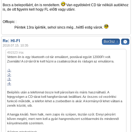
Bocs a belepofáért, én is rendeltem.
Van egyébként CD tár nélküli autókhoz
is, de ott figyelni kell hogy FL előtti vagy utáni.
Offtopic :
Péntek 13ra ígérték, sehol sincs még...hétfő estig várok.
Re: HI-FI
↓
Bor3sz
2018.07.15. 10:35
491523 írta:
Vettem én is egy bluetooth cd-tár emulátort, postával együtt 12000Ft volt.
Zseniális! A cd-tárról le kell húzni a csatlakozókat és rádugni az emulátorra.
-1-
-2-
-3-
-4-
Beépítés után a telefonnal össze kell párosítani és máris használható. A
fejegységen a CD-tárat kell hangforrásnak beállítani. Az összes cd vezérlési
funkció működik, a telefon lehet a zsebedben is akár. A kormányról lehet váltani a
zenék között, stb.
A hangja kiváló. Nem halk, nem zajos és szépen, tisztán szól. Ennyi pénzért
bőven megéri, mert nem kell a gyári hangrendszert szétbarmolni és mindennél
kényelmesebb szerintem.