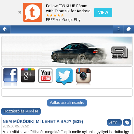
NEM MŰKÖDIK! MI LEHET A BAJ? (E39)
Follow E39 KLUB Fórum
with Tapatalk for Android
VIEW
FREE - on Google Play
#
Váltás asztali nézetre
Hozzászólás küldése
NEM MŰKÖDIK! MI LEHET A BAJ? (E39)
↓
Jerry
2015.03.05. 09:52
A sok vitát kavart "Hiba és megoldás" topik mellé nyitunk egy ilyet is. Hátha így