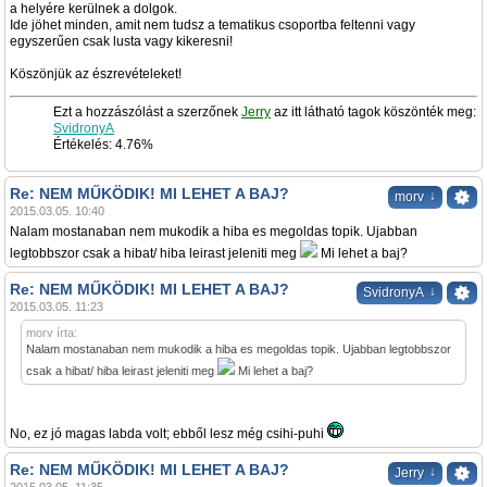
a helyére kerülnek a dolgok.
Ide jöhet minden, amit nem tudsz a tematikus csoportba feltenni vagy
egyszerűen csak lusta vagy kikeresni!
Köszönjük az észrevételeket!
Ezt a hozzászólást a szerzőnek
Jerry
az itt látható tagok köszönték meg:
SvidronyA
Értékelés: 4.76%
Re: NEM MŰKÖDIK! MI LEHET A BAJ?
↓
morv
2015.03.05. 10:40
Nalam mostanaban nem mukodik a hiba es megoldas topik. Ujabban
legtobbszor csak a hibat/ hiba leirast jeleniti meg
Mi lehet a baj?
Re: NEM MŰKÖDIK! MI LEHET A BAJ?
↓
SvidronyA
2015.03.05. 11:23
morv írta:
Nalam mostanaban nem mukodik a hiba es megoldas topik. Ujabban legtobbszor
csak a hibat/ hiba leirast jeleniti meg
Mi lehet a baj?
No, ez jó magas labda volt; ebből lesz még csihi-puhi
Re: NEM MŰKÖDIK! MI LEHET A BAJ?
↓
Jerry