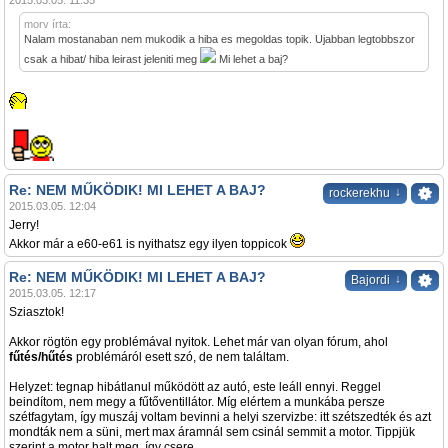
2015.03.05. 11:35
morv írta:
Nalam mostanaban nem mukodik a hiba es megoldas topik. Ujabban legtobbszor
csak a hibat/ hiba leirast jeleniti meg
Mi lehet a baj?
Re: NEM MŰKÖDIK! MI LEHET A BAJ?
↓
rockerekhu
2015.03.05. 12:04
Jerry!
Akkor már a e60-e61 is nyithatsz egy ilyen toppicok
Re: NEM MŰKÖDIK! MI LEHET A BAJ?
↓
Bajordi
2015.03.05. 12:17
Sziasztok!
Akkor rögtön egy problémával nyitok. Lehet már van olyan fórum, ahol
fűtés/hűtés
problémáról esett szó, de nem találtam.
Helyzet: tegnap hibátlanul működött az autó, este leáll ennyi. Reggel
beindítom, nem megy a fűtőventillátor. Míg elértem a munkába persze
szétfagytam, így muszáj voltam bevinni a helyi szervizbe: itt szétszedték és azt
mondták nem a süni, mert max áramnál sem csinál semmit a motor. Tippjük
szerint a motor halt meg, így csere.