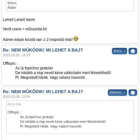
Köszi,
Ádám
Lehet! Lehet! Nem!
Venti csere = műszerfal ki!
Admin képei között van 1-2 inspiráló fotó!
Re: NEM MŰKÖDIK! MI LEHET A BAJ?
↓
Imco
2015.03.05. 13:33
Offtopic :
Az új topichoz gratula!
De inkább a régi nevét kéne változtatni mert félreérthető!
Pl. Megoldott hibák. Vagy valami hasonló.
Re: NEM MŰKÖDIK! MI LEHET A BAJ?
↓
tökmöc
2015.03.05. 13:54
Imco írta:
Offtopic :
Az új topichoz gratula!
De inkább a régi nevét kéne változtatni mert félreérthető!
Pl. Megoldott hibák. Vagy valami hasonló.