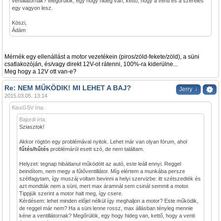
ventillátornak? Megőrülök, egy hogy hideg van, kettő, hogy a venti és a szerelés
egy vagyon lesz.
Köszi,
Ádám
Mérnék egy ellenállást a motor vezetékein (piros/zöld-fekete/zöld), a süni
csatlakozóján, és/vagy direkt 12V-ot rátenni, 100%-ra kiderülne...
Meg hogy a 12V ott van-e?
Re: NEM MŰKÖDIK! MI LEHET A BAJ?
↓
Jerry
2015.03.05. 13:14
KissGSV írta:
Bajordi írta:
Sziasztok!
Akkor rögtön egy problémával nyitok. Lehet már van olyan fórum, ahol
fűtés/hűtés
problémáról esett szó, de nem találtam.
Helyzet: tegnap hibátlanul működött az autó, este leáll ennyi. Reggel
beindítom, nem megy a fűtőventillátor. Míg elértem a munkába persze
szétfagytam, így muszáj voltam bevinni a helyi szervizbe: itt szétszedték és
azt mondták nem a süni, mert max áramnál sem csinál semmit a motor.
Tippjük szerint a motor halt meg, így csere.
Kérdésem: lehet minden előjel nélkül így meghaljon a motor? Este működik,
de reggel már nem? Ha a süni lenne rossz, max állásban tényleg mennie
kéne a ventillátornak? Megőrülök, egy hogy hideg van, kettő, hogy a venti