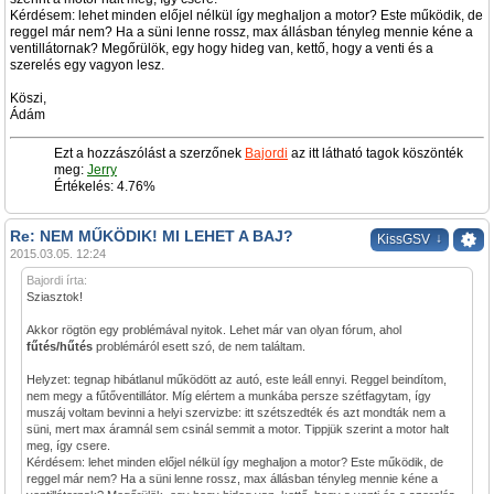
Kérdésem: lehet minden előjel nélkül így meghaljon a motor? Este működik, de
reggel már nem? Ha a süni lenne rossz, max állásban tényleg mennie kéne a
ventillátornak? Megőrülök, egy hogy hideg van, kettő, hogy a venti és a
szerelés egy vagyon lesz.
Köszi,
Ádám
Ezt a hozzászólást a szerzőnek
Bajordi
az itt látható tagok köszönték
meg:
Jerry
Értékelés: 4.76%
Re: NEM MŰKÖDIK! MI LEHET A BAJ?
↓
KissGSV
2015.03.05. 12:24
Bajordi írta:
Sziasztok!
Akkor rögtön egy problémával nyitok. Lehet már van olyan fórum, ahol
fűtés/hűtés
problémáról esett szó, de nem találtam.
Helyzet: tegnap hibátlanul működött az autó, este leáll ennyi. Reggel beindítom,
nem megy a fűtőventillátor. Míg elértem a munkába persze szétfagytam, így
muszáj voltam bevinni a helyi szervizbe: itt szétszedték és azt mondták nem a
süni, mert max áramnál sem csinál semmit a motor. Tippjük szerint a motor halt
meg, így csere.
Kérdésem: lehet minden előjel nélkül így meghaljon a motor? Este működik, de
reggel már nem? Ha a süni lenne rossz, max állásban tényleg mennie kéne a