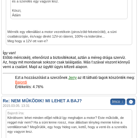
és a szerelés egy vagyon lesz.
Köszi,
Ádám
Mérnék egy ellenállást a motor vezetékein (piros/zöld-fekete/zöld), a süni
csatlakozóján, és/vagy direkt 12V-ot rátenni, 100%-ra kiderülne...
Meg hogy a 12V ott van-e?
Így van!
Előbb méricskélj, ellenőrizd a biztosítékokat, aztán a méreg drága szervíz.
Az, hogy mit mondanak sokszor csak találgatás. Más f.szával viszont könnyű
verni a csalánt. Majd az ügyfél úgyis kifizeti alapon.
Ezt a hozzászólást a szerzőnek
Jerry
az itt látható tagok köszönték meg:
Bajordi
Értékelés: 4.76%
Re: NEM MŰKÖDIK! MI LEHET A BAJ?
↓
Imco
2015.03.05. 13:31
Bajordi írta:
Kérdésem: lehet minden előjel nélkül így meghaljon a motor? Este működik, de
reggel már nem? Ha a süni lenne rossz, max állásban tényleg mennie kéne a
ventillátornak? Megőrülök, egy hogy hideg van, kettő, hogy a venti és a szerelés
egy vagyon lesz.