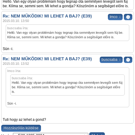
Helló. Van egy olyan problémám hogy tegnap óta semmilyen levegőt sem fúj
be. Klíma se, semmi sem. Mi lehet a gondja? Köszönöm a segítséget előre is.
Re: NEM MŰKÖDIK! MI LEHET A BAJ? (E39)
↓
Imco
2015.03.10. 13:50
buscsaba írta:
Helló. Van egy olyan problémám hogy tegnap óta semmilyen levegőt sem fúj be.
Klíma se, semmi sem. Mi lehet a gondja? Köszönöm a segítséget előre is.
Sün -i.
Re: NEM MŰKÖDIK! MI LEHET A BAJ? (E39)
↓
buscsaba
2015.03.10. 13:52
Imco írta:
buscsaba írta:
Helló. Van egy olyan problémám hogy tegnap óta semmilyen levegőt sem fúj
be. Klíma se, semmi sem. Mi lehet a gondja? Köszönöm a segítséget előre
is.
Sün -i.
Tuti hogy az lehet a gond?
Hozzászólás küldése