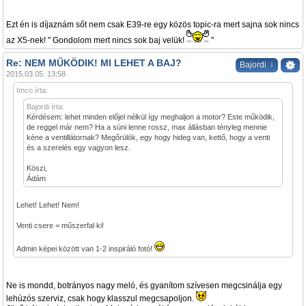
Ezt én is díjaznám sőt nem csak E39-re egy közös topic-ra mert sajna sok nincs
az X5-nek! " Gondolom mert nincs sok baj velük!
"
Re: NEM MŰKÖDIK! MI LEHET A BAJ?
↓
Bajordi
2015.03.05. 13:58
Imco írta:
Bajordi írta:
Kérdésem: lehet minden előjel nélkül így meghaljon a motor? Este működik,
de reggel már nem? Ha a süni lenne rossz, max állásban tényleg mennie
kéne a ventillátornak? Megőrülök, egy hogy hideg van, kettő, hogy a venti
és a szerelés egy vagyon lesz.
Köszi,
Ádám
Lehet! Lehet! Nem!
Venti csere = műszerfal ki!
Admin képei között van 1-2 inspiráló fotó!
Ne is mondd, botrányos nagy meló, és gyanítom szívesen megcsinálja egy
lehúzós szerviz, csak hogy klasszul megcsapoljon.