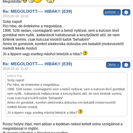
Megoldotta!
Re: MEGOLDOTT---- HIBÁK!! (E39)
↓
polizei
2015.03.10. 10:22
Szép napot!
Pici hiba, de érdekelne a megoldása...
1996. 528i sedan, csomagtartó sem a belső nyitóval, sem a kulcson lévő
gombbal nem nyílik...kattanások hallatszanak a kesztyűtartó alól, de nem
történik semmi, csak kulccsal kívülről tudok "behatolni"
Amire én gondolok, komfort elektronika dobozba vmi bekakilt (motorvezérlő
melletti fekete modul)
Jó a tippem vagy esetleg máshol leledzik a hiba?
Re: MEGOLDOTT---- HIBÁK!! (E39)
↓
Jerry
2015.03.10. 11:42
polizei írta:
Szép napot!
Pici hiba, de érdekelne a megoldása...
1996. 528i sedan, csomagtartó sem a belső nyitóval, sem a kulcson lévő gombbal
nem nyílik...kattanások hallatszanak a kesztyűtartó alól, de nem történik semmi,
csak kulccsal kívülről tudok "behatolni"
Amire én gondolok, komfort elektronika dobozba vmi bekakilt (motorvezérlő
melletti fekete modul)
Jó a tippem vagy esetleg máshol leledzik a hiba?
Rossz helyre írtad, mert abban a topikban neked kellett volna szolgálnod a
megoldással is rögtön.