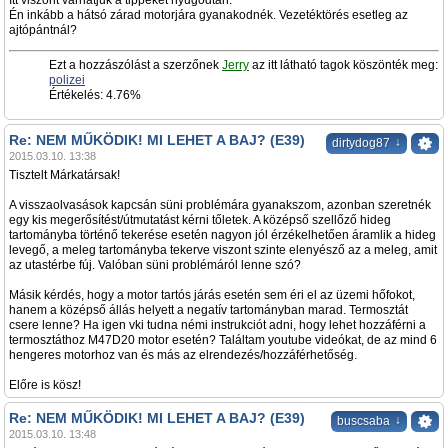
Itt viszont várhatjuk a tippeket nyugodtan.
Én inkább a hátsó zárad motorjára gyanakodnék. Vezetéktörés esetleg az
ajtópántnál?
Ezt a hozzászólást a szerzőnek
Jerry
az itt látható tagok köszönték meg:
polizei
Értékelés: 4.76%
Re: NEM MŰKÖDIK! MI LEHET A BAJ? (E39)
↓
dirtydog87
2015.03.10. 13:38
Tisztelt Márkatársak!
A visszaolvasások kapcsán süni problémára gyanakszom, azonban szeretnék
egy kis megerősítést/útmutatást kérni tőletek. A középső szellőző hideg
tartományba történő tekerése esetén nagyon jól érzékelhetően áramlik a hideg
levegő, a meleg tartományba tekerve viszont szinte elenyésző az a meleg, amit
az utastérbe fúj. Valóban süni problémáról lenne szó?
Másik kérdés, hogy a motor tartós járás esetén sem éri el az üzemi hőfokot,
hanem a középső állás helyett a negatív tartományban marad. Termosztát
csere lenne? Ha igen vki tudna némi instrukciót adni, hogy lehet hozzáférni a
termosztáthoz M47D20 motor esetén? Találtam youtube videókat, de az mind 6
hengeres motorhoz van és más az elrendezés/hozzáférhetőség.
Előre is kösz!
Re: NEM MŰKÖDIK! MI LEHET A BAJ? (E39)
↓
buscsaba
2015.03.10. 13:48