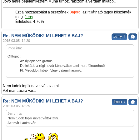
Jövő hétre bejelentkeztem Muha úrhoz, rábízom a verdám inkább..
Ezt a hozzászólást a szerzőnek
Bajordi
az itt látható tagok köszönték
meg:
Jerry
Értékelés: 4.76%
Re: NEM MŰKÖDIK! MI LEHET A BAJ?
↓
Jerry
2015.03.05. 14:20
Imco írta:
Offtopic :
Az új topichoz gratula!
De inkább a régi nevét kéne változtatni mert félreérthető!
Pl. Megoldott hibák. Vagy valami hasonló.
Nem tudok topik nevet változtatni.
Azt már Lacira vár...
Re: NEM MŰKÖDIK! MI LEHET A BAJ?
↓
Imco
2015.03.05. 18:25
Jerry írta:
Nem tudok topik nevet változtatni.
Azt már Lacira vár...