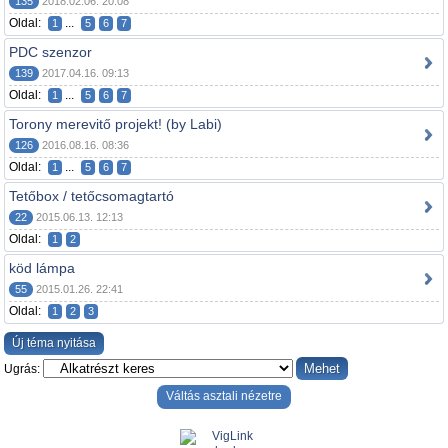
135
2018.02.06. 20:08
Oldal:
...
1
5
6
7
PDC szenzor
139
2017.04.16. 09:13
Oldal:
...
1
5
6
7
Torony merevitő projekt! (by Labi)
126
2016.08.16. 08:36
Oldal:
...
1
5
6
7
Tetőbox / tetőcsomagtartó
22
2015.06.13. 12:13
Oldal:
1
2
köd lámpa
55
2015.01.26. 22:41
Oldal:
1
2
3
Új téma nyitása
Ugrás:
Váltás asztali nézetre