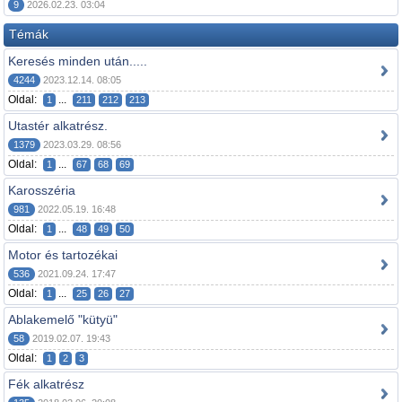
9
2026.02.23. 03:04
Témák
Keresés minden után.....
4244
2023.12.14. 08:05
Oldal:
...
1
211
212
213
Utastér alkatrész.
1379
2023.03.29. 08:56
Oldal:
...
1
67
68
69
Karosszéria
981
2022.05.19. 16:48
Oldal:
...
1
48
49
50
Motor és tartozékai
536
2021.09.24. 17:47
Oldal:
...
1
25
26
27
Ablakemelő "kütyü"
58
2019.02.07. 19:43
Oldal:
1
2
3
Fék alkatrész