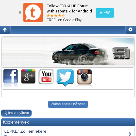
Alkatrészt keres
Follow E39 KLUB Fórum
with Tapatalk for Android
VIEW
FREE - on Google Play
Váltás asztali nézetre
Új téma nyitása
Közlemények
"LEPKE" Zoli emlékére