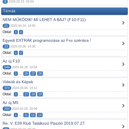
9
2026.02.23. 03:04
Témák
NEM MŰKÖDIK! MI LEHET A BAJ? (F10-F11)
21
2025.04.24. 19:50
Oldal:
1
2
Egyedi EXTRÁK programozása az Fxx szériára !
23
2025.03.06. 14:35
Oldal:
1
2
Az új F10
546
2024.06.18. 10:54
Oldal:
...
1
26
27
28
Videók és Képek
373
2024.03.06. 14:12
Oldal:
...
1
17
18
19
Az új M5
250
2024.02.20. 20:06
Oldal:
...
1
11
12
13
Re: V. E39 Klub Találkozó Pásztó 2019.07.27.