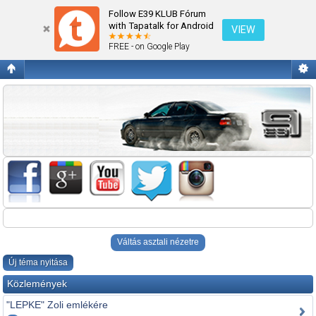
F10/F11 2010-2013 F10LCI/F11LCI 2013->
Follow E39 KLUB Fórum
with Tapatalk for Android
VIEW
FREE - on Google Play
Váltás asztali nézetre
Új téma nyitása
Közlemények
"LEPKE" Zoli emlékére