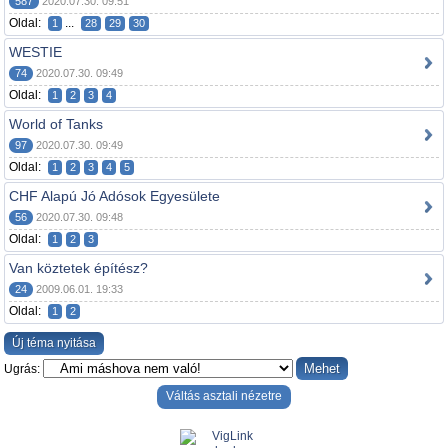
587
2020.07.30. 09:51
Oldal:
...
1
28
29
30
WESTIE
74
2020.07.30. 09:49
Oldal:
1
2
3
4
World of Tanks
97
2020.07.30. 09:49
Oldal:
1
2
3
4
5
CHF Alapú Jó Adósok Egyesülete
56
2020.07.30. 09:48
Oldal:
1
2
3
Van köztetek építész?
24
2009.06.01. 19:33
Oldal:
1
2
Új téma nyitása
Ugrás:
Váltás asztali nézetre