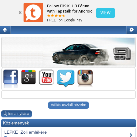
Ami máshova nem való!
Follow E39 KLUB Fórum
with Tapatalk for Android
VIEW
FREE - on Google Play
Váltás asztali nézetre
Új téma nyitása
Közlemények
"LEPKE" Zoli emlékére