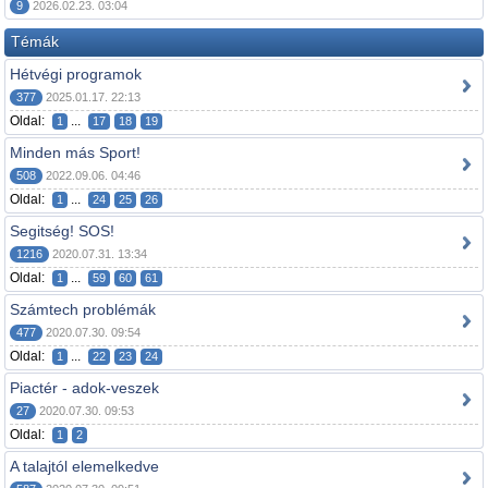
9
2026.02.23. 03:04
Témák
Hétvégi programok
377
2025.01.17. 22:13
Oldal:
...
1
17
18
19
Minden más Sport!
508
2022.09.06. 04:46
Oldal:
...
1
24
25
26
Segitség! SOS!
1216
2020.07.31. 13:34
Oldal:
...
1
59
60
61
Számtech problémák
477
2020.07.30. 09:54
Oldal:
...
1
22
23
24
Piactér - adok-veszek
27
2020.07.30. 09:53
Oldal:
1
2
A talajtól elemelkedve