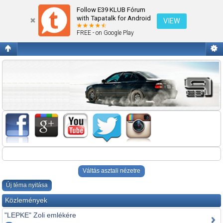
Ami máshova nem való!
Follow E39 KLUB Fórum
with Tapatalk for Android
VIEW
FREE - on Google Play
Váltás asztali nézetre
Új téma nyitása
Közlemények
"LEPKE" Zoli emlékére