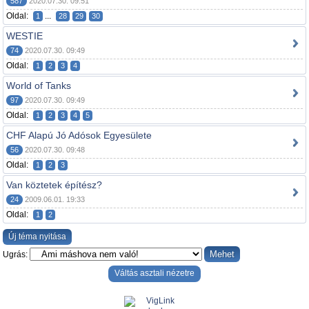
587
2020.07.30. 09:51
Oldal:
...
1
28
29
30
WESTIE
74
2020.07.30. 09:49
Oldal:
1
2
3
4
World of Tanks
97
2020.07.30. 09:49
Oldal:
1
2
3
4
5
CHF Alapú Jó Adósok Egyesülete
56
2020.07.30. 09:48
Oldal:
1
2
3
Van köztetek építész?
24
2009.06.01. 19:33
Oldal:
1
2
Új téma nyitása
Ugrás:
Váltás asztali nézetre