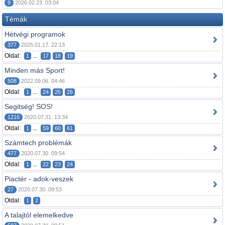
9
2026.02.23. 03:04
Témák
Hétvégi programok
377
2025.01.17. 22:13
Oldal:
...
1
17
18
19
Minden más Sport!
508
2022.09.06. 04:46
Oldal:
...
1
24
25
26
Segitség! SOS!
1216
2020.07.31. 13:34
Oldal:
...
1
59
60
61
Számtech problémák
477
2020.07.30. 09:54
Oldal:
...
1
22
23
24
Piactér - adok-veszek
27
2020.07.30. 09:53
Oldal:
1
2
A talajtól elemelkedve