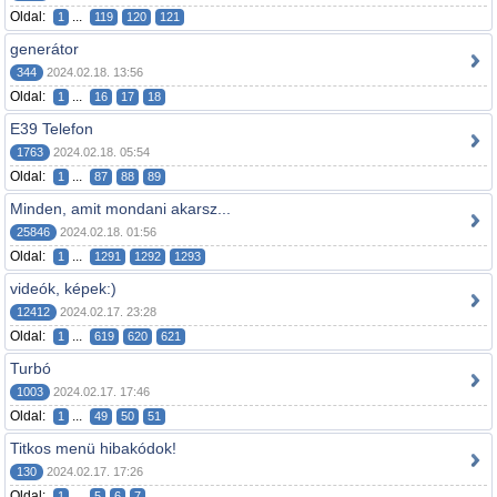
Oldal:
...
1
119
120
121
generátor
344
2024.02.18. 13:56
Oldal:
...
1
16
17
18
E39 Telefon
1763
2024.02.18. 05:54
Oldal:
...
1
87
88
89
Minden, amit mondani akarsz...
25846
2024.02.18. 01:56
Oldal:
...
1
1291
1292
1293
videók, képek:)
12412
2024.02.17. 23:28
Oldal:
...
1
619
620
621
Turbó
1003
2024.02.17. 17:46
Oldal:
...
1
49
50
51
Titkos menü hibakódok!
130
2024.02.17. 17:26
Oldal:
...
1
5
6
7