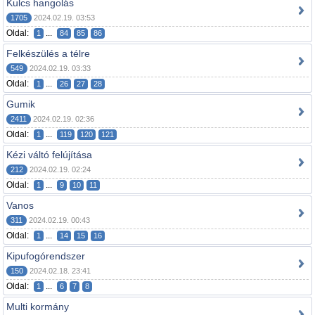
Kulcs hangolás
1705
2024.02.19. 03:53
Oldal:
...
1
84
85
86
Felkészülés a télre
549
2024.02.19. 03:33
Oldal:
...
1
26
27
28
Gumik
2411
2024.02.19. 02:36
Oldal:
...
1
119
120
121
Kézi váltó felújítása
212
2024.02.19. 02:24
Oldal:
...
1
9
10
11
Vanos
311
2024.02.19. 00:43
Oldal:
...
1
14
15
16
Kipufogórendszer
150
2024.02.18. 23:41
Oldal:
...
1
6
7
8
Multi kormány