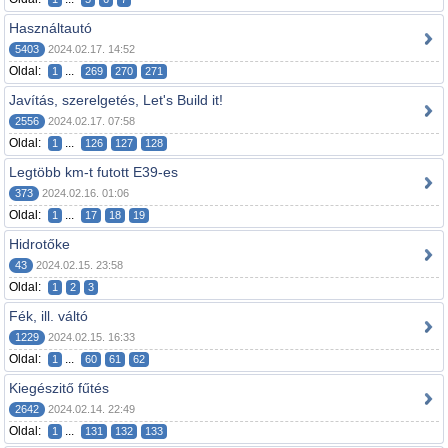
Használtautó
5403
2024.02.17. 14:52
Oldal:
...
1
269
270
271
Javítás, szerelgetés, Let's Build it!
2556
2024.02.17. 07:58
Oldal:
...
1
126
127
128
Legtöbb km-t futott E39-es
373
2024.02.16. 01:06
Oldal:
...
1
17
18
19
Hidrotőke
43
2024.02.15. 23:58
Oldal:
1
2
3
Fék, ill. váltó
1229
2024.02.15. 16:33
Oldal:
...
1
60
61
62
Kiegészitő fűtés
2642
2024.02.14. 22:49
Oldal:
...
1
131
132
133