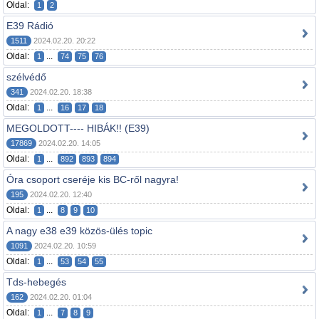
Oldal:
1
2
E39 Rádió
1511
2024.02.20. 20:22
Oldal:
...
1
74
75
76
szélvédő
341
2024.02.20. 18:38
Oldal:
...
1
16
17
18
MEGOLDOTT---- HIBÁK!! (E39)
17869
2024.02.20. 14:05
Oldal:
...
1
892
893
894
Óra csoport cseréje kis BC-ről nagyra!
195
2024.02.20. 12:40
Oldal:
...
1
8
9
10
A nagy e38 e39 közös-ülés topic
1091
2024.02.20. 10:59
Oldal:
...
1
53
54
55
Tds-hebegés
162
2024.02.20. 01:04
Oldal:
...
1
7
8
9