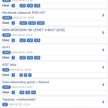
2491
2026.06.08. 21:18
Oldal:
...
1
123
124
125
Kérdések-válaszok E39-ről?
26567
2026.01.16. 19:00
Oldal:
...
1
1327
1328
1329
NEM MŰKÖDIK! MI LEHET A BAJ? (E39)
2568
2025.09.24. 10:16
Oldal:
...
1
127
128
129
HI-FI
2669
2024.05.24. 14:05
Oldal:
...
1
132
133
134
ASC hiba
122
2024.03.12. 04:43
Oldal:
...
1
5
6
7
Szervókormány gond + futómű
1017
2024.02.20. 22:07
Oldal:
...
1
49
50
51
"beázás, vízelvezetés"
21
2024.02.20. 21:24