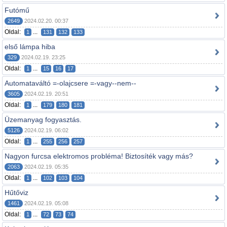
Futómű
2649
2024.02.20. 00:37
Oldal:
...
1
131
132
133
első lámpa hiba
329
2024.02.19. 23:25
Oldal:
...
1
15
16
17
Automataváltó =-olajcsere =-vagy--nem--
3605
2024.02.19. 20:51
Oldal:
...
1
179
180
181
Üzemanyag fogyasztás.
5126
2024.02.19. 06:02
Oldal:
...
1
255
256
257
Nagyon furcsa elektromos probléma! Biztosíték vagy más?
2063
2024.02.19. 05:35
Oldal:
...
1
102
103
104
Hűtőviz
1461
2024.02.19. 05:08
Oldal:
...
1
72
73
74