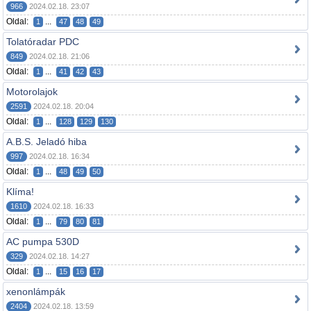
966
2024.02.18. 23:07
Oldal:
...
1
47
48
49
Tolatóradar PDC
849
2024.02.18. 21:06
Oldal:
...
1
41
42
43
Motorolajok
2591
2024.02.18. 20:04
Oldal:
...
1
128
129
130
A.B.S. Jeladó hiba
997
2024.02.18. 16:34
Oldal:
...
1
48
49
50
Klíma!
1610
2024.02.18. 16:33
Oldal:
...
1
79
80
81
AC pumpa 530D
329
2024.02.18. 14:27
Oldal:
...
1
15
16
17
xenonlámpák
2404
2024.02.18. 13:59