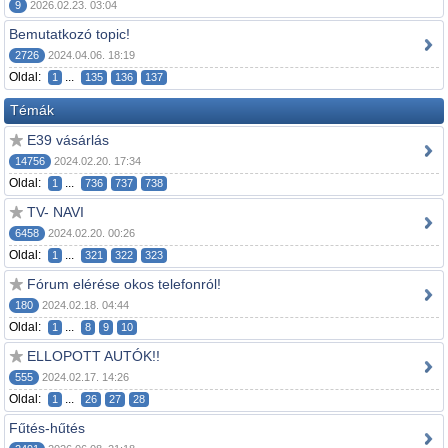
9
2026.02.23. 03:04
Bemutatkozó topic!
2726
2024.04.06. 18:19
Oldal:
...
1
135
136
137
Témák
E39 vásárlás
14756
2024.02.20. 17:34
Oldal:
...
1
736
737
738
TV- NAVI
6458
2024.02.20. 00:26
Oldal:
...
1
321
322
323
Fórum elérése okos telefonról!
180
2024.02.18. 04:44
Oldal:
...
1
8
9
10
ELLOPOTT AUTÓK!!
555
2024.02.17. 14:26
Oldal:
...
1
26
27
28
Fűtés-hűtés