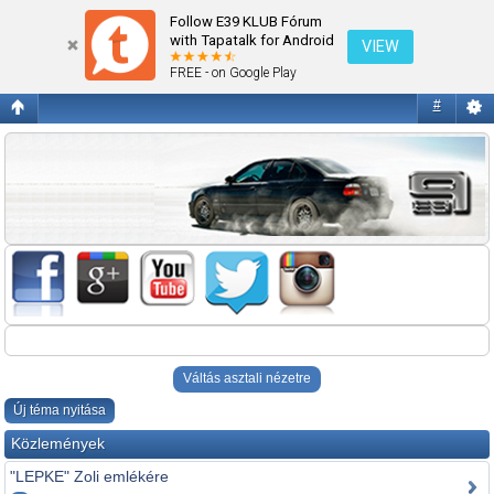
E39 1995-2004
Follow E39 KLUB Fórum
with Tapatalk for Android
VIEW
FREE - on Google Play
#
Váltás asztali nézetre
Új téma nyitása
Közlemények
"LEPKE" Zoli emlékére