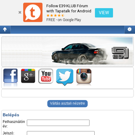
Belépés
Follow E39 KLUB Fórum
with Tapatalk for Android
VIEW
FREE - on Google Play
Váltás asztali nézetre
Belépés
Felhasználón
év:
Jelszó: