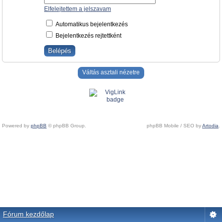
Elfelejtettem a jelszavam
Automatikus bejelentkezés
Bejelentkezés rejtettként
Váltás asztali nézetre
Powered by
phpBB
© phpBB Group.
phpBB Mobile / SEO by
Artodia
.
Fórum kezdőlap