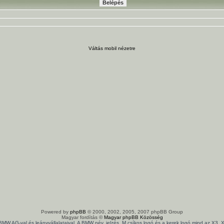
Váltás mobil nézetre
Powered by
phpBB
© 2000, 2002, 2005, 2007 phpBB Group
Magyar fordítás ©
Magyar phpBB Közösség
 BMW AG-val és leányvállalataival. A BMW név, jelzés, M csíkos logó és a kerek logó mind az X