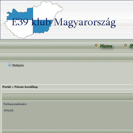
Belépés
Portál
»
Fórum kezdőlap
Felhasználónév:
Jelszó: