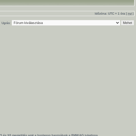
Időzóna: UTC + 1 óra [
nyi
]
Ugrás:
3, X5 és X6 megjelölés amit a honlapon használunk a BMW AG tulajdona.