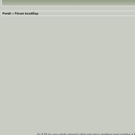
Portál
»
Fórum kezdőlap
Az E39.hu egy privát rajongói oldal ami nincs semilyen kapcsolatba a