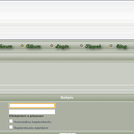
Belépés
Elfelejtettem a jelszavam
Automatikus bejelentkezés
Bejelentkezés rejtettként