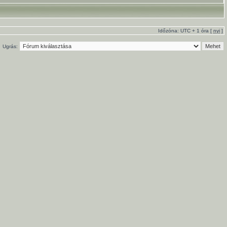
Időzóna: UTC + 1 óra [
nyi
]
Ugrás: