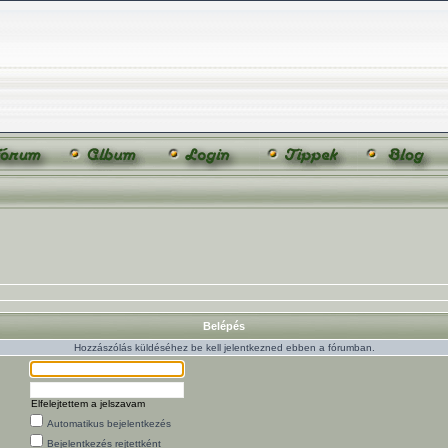
Belépés
Hozzászólás küldéséhez be kell jelentkezned ebben a fórumban.
Elfelejtettem a jelszavam
Automatikus bejelentkezés
Bejelentkezés rejtettként