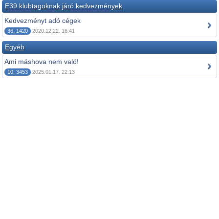
E39 klubtagoknak járó kedvezmények
Kedvezményt adó cégek
36, 1420
2020.12.22. 16:41
Egyéb
Ami máshova nem való!
10, 3453
2025.01.17. 22:13