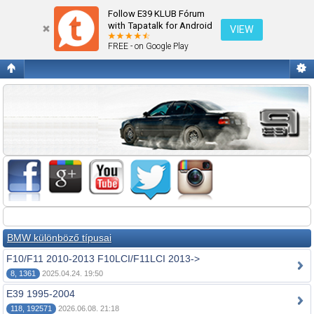
Fórum kezdőlap megtekintése
Follow E39 KLUB Fórum
with Tapatalk for Android
VIEW
FREE - on Google Play
BMW különböző típusai
F10/F11 2010-2013 F10LCI/F11LCI 2013->
8, 1361
2025.04.24. 19:50
E39 1995-2004
118, 192571
2026.06.08. 21:18