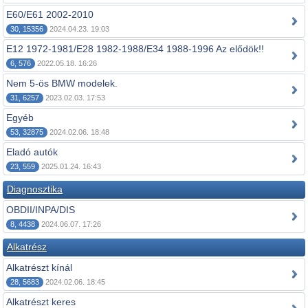
E60/E61 2002-2010
30, 15356
2024.04.23. 19:03
E12 1972-1981/E28 1982-1988/E34 1988-1996 Az elődök!!
6, 576
2022.05.18. 16:26
Nem 5-ös BMW modelek.
31, 6257
2023.02.03. 17:53
Egyéb
53, 32875
2024.02.06. 18:48
Eladó autók
23, 559
2025.01.24. 16:43
Diagnosztika
OBDII/INPA/DIS
8, 4438
2024.06.07. 17:26
Alkatrész
Alkatrészt kínál
28, 5683
2024.02.06. 18:45
Alkatrészt keres