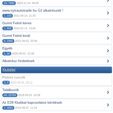
10, 7685
2023.12.14. 08:05
www.nyirautotrade.hu ÚJ alkatrészek !
1, 100
2012.09.14. 21:35
Gumit Felnit keres
7, 958
2022.02.14. 13:04
Gumit Felnit kinál
9, 1866
2021.09.02. 20:06
Egyéb
1, 26
2020.09.01. 12:28
Alkatrész hirdetések
Klubélet
Klubos cuccok
3, 3
2010.09.26. 18:11
Találkozók
44, 10764
2018.09.03. 14:39
Az E39 Klubbal kapcsolatos kérdések
7, 3083
2019.08.07. 11:24