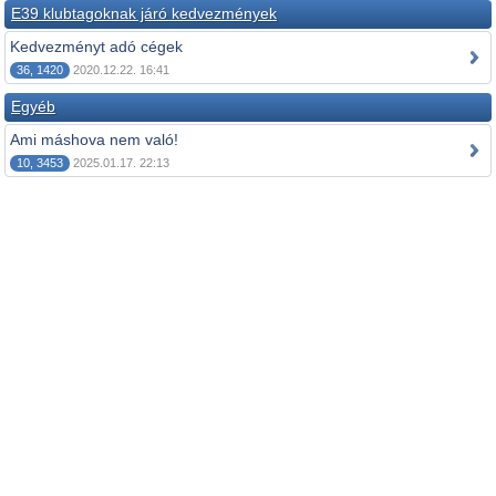
E39 klubtagoknak járó kedvezmények
Kedvezményt adó cégek
36, 1420
2020.12.22. 16:41
Egyéb
Ami máshova nem való!
10, 3453
2025.01.17. 22:13