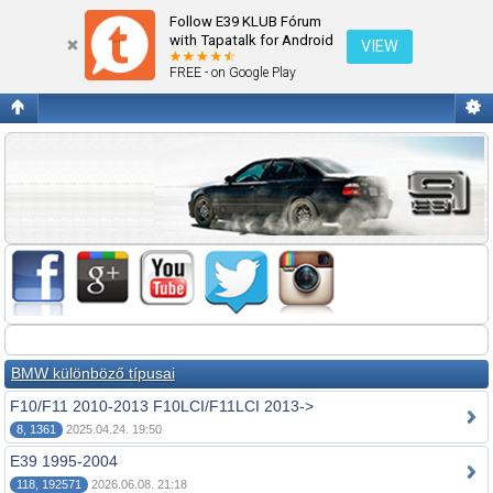
Fórum kezdőlap megtekintése
Follow E39 KLUB Fórum
with Tapatalk for Android
VIEW
FREE - on Google Play
BMW különböző típusai
F10/F11 2010-2013 F10LCI/F11LCI 2013->
8, 1361
2025.04.24. 19:50
E39 1995-2004
118, 192571
2026.06.08. 21:18