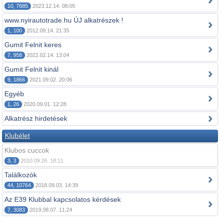
10, 7685
2023.12.14. 08:05
www.nyirautotrade.hu ÚJ alkatrészek !
1, 100
2012.09.14. 21:35
Gumit Felnit keres
7, 958
2022.02.14. 13:04
Gumit Felnit kinál
9, 1866
2021.09.02. 20:06
Egyéb
1, 26
2020.09.01. 12:28
Alkatrész hirdetések
Klubélet
Klubos cuccok
3, 3
2010.09.26. 18:11
Találkozók
44, 10764
2018.09.03. 14:39
Az E39 Klubbal kapcsolatos kérdések
7, 3083
2019.08.07. 11:24