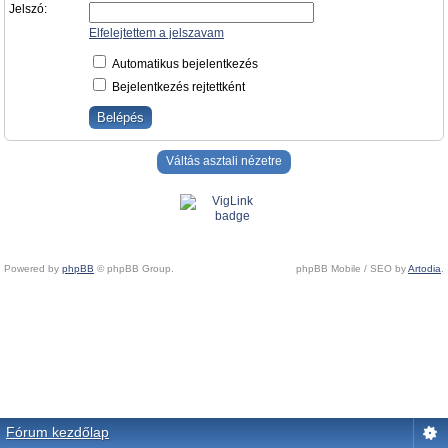
Jelszó:
Elfelejtettem a jelszavam
Automatikus bejelentkezés
Bejelentkezés rejtettként
Váltás asztali nézetre
Powered by
phpBB
© phpBB Group.
phpBB Mobile / SEO by
Artodia
.
Fórum kezdőlap