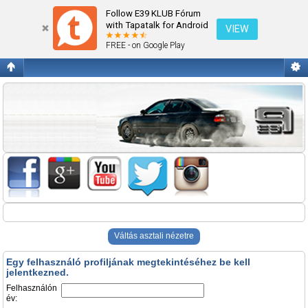
Belépés
Follow E39 KLUB Fórum
with Tapatalk for Android
VIEW
FREE - on Google Play
Váltás asztali nézetre
Egy felhasználó profiljának megtekintéséhez be kell
jelentkezned.
Felhasználón
év: