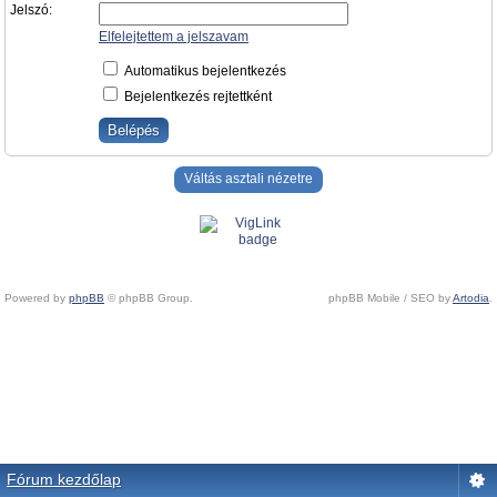
Jelszó:
Elfelejtettem a jelszavam
Automatikus bejelentkezés
Bejelentkezés rejtettként
Váltás asztali nézetre
Powered by
phpBB
© phpBB Group.
phpBB Mobile / SEO by
Artodia
.
Fórum kezdőlap