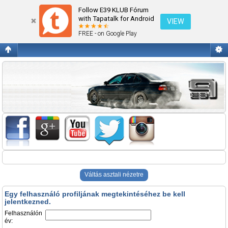
Belépés
Follow E39 KLUB Fórum
with Tapatalk for Android
VIEW
FREE - on Google Play
Váltás asztali nézetre
Egy felhasználó profiljának megtekintéséhez be kell
jelentkezned.
Felhasználón
év: