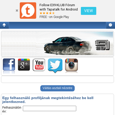
Belépés
Follow E39 KLUB Fórum
with Tapatalk for Android
VIEW
FREE - on Google Play
Váltás asztali nézetre
Egy felhasználó profiljának megtekintéséhez be kell
jelentkezned.
Felhasználón
év: