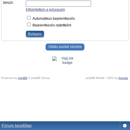
Jelszó:
Elfelejtettem a jelszavam
Automatikus bejelentkezés
Bejelentkezés rejtettként
Váltás asztali nézetre
Powered by
phpBB
© phpBB Group.
phpBB Mobile / SEO by
Artodia
.
Fórum kezdőlap