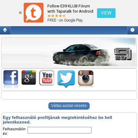
Belépés
Follow E39 KLUB Fórum
with Tapatalk for Android
VIEW
FREE - on Google Play
Váltás asztali nézetre
Egy felhasználó profiljának megtekintéséhez be kell
jelentkezned.
Felhasználón
év: