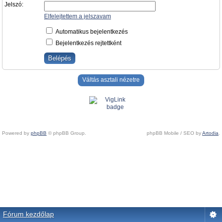
Jelszó:
Elfelejtettem a jelszavam
Automatikus bejelentkezés
Bejelentkezés rejtettként
Váltás asztali nézetre
Powered by
phpBB
© phpBB Group.
phpBB Mobile / SEO by
Artodia
.
Fórum kezdőlap