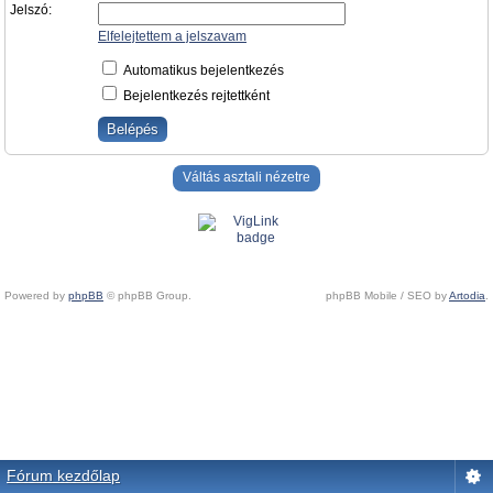
Jelszó:
Elfelejtettem a jelszavam
Automatikus bejelentkezés
Bejelentkezés rejtettként
Váltás asztali nézetre
Powered by
phpBB
© phpBB Group.
phpBB Mobile / SEO by
Artodia
.
Fórum kezdőlap