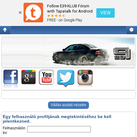
Belépés
Follow E39 KLUB Fórum
with Tapatalk for Android
VIEW
FREE - on Google Play
Váltás asztali nézetre
Egy felhasználó profiljának megtekintéséhez be kell
jelentkezned.
Felhasználón
év: