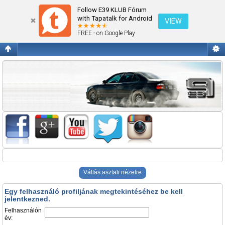
Belépés
Follow E39 KLUB Fórum
with Tapatalk for Android
VIEW
FREE - on Google Play
Váltás asztali nézetre
Egy felhasználó profiljának megtekintéséhez be kell
jelentkezned.
Felhasználón
év: