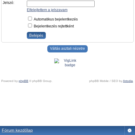
Jelszó:
Elfelejtettem a jelszavam
Automatikus bejelentkezés
Bejelentkezés rejtettként
Váltás asztali nézetre
Powered by
phpBB
© phpBB Group.
phpBB Mobile / SEO by
Artodia
.
Fórum kezdőlap