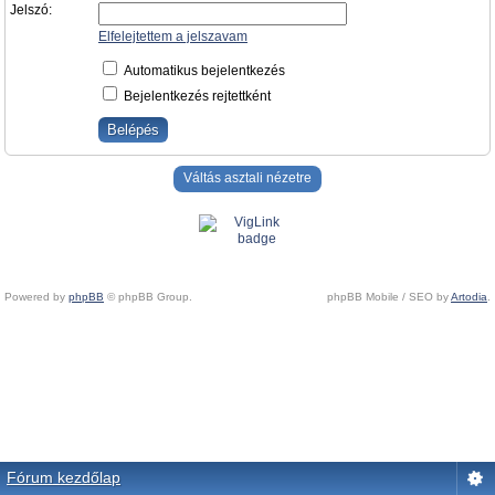
Jelszó:
Elfelejtettem a jelszavam
Automatikus bejelentkezés
Bejelentkezés rejtettként
Váltás asztali nézetre
Powered by
phpBB
© phpBB Group.
phpBB Mobile / SEO by
Artodia
.
Fórum kezdőlap