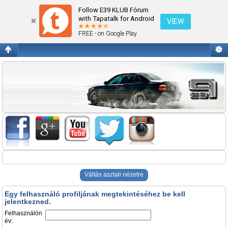
Belépés
Follow E39 KLUB Fórum
with Tapatalk for Android
VIEW
FREE - on Google Play
Váltás asztali nézetre
Egy felhasználó profiljának megtekintéséhez be kell
jelentkezned.
Felhasználón
év: