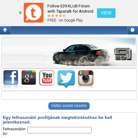
Belépés
Follow E39 KLUB Fórum
with Tapatalk for Android
VIEW
FREE - on Google Play
Váltás asztali nézetre
Egy felhasználó profiljának megtekintéséhez be kell
jelentkezned.
Felhasználón
év: