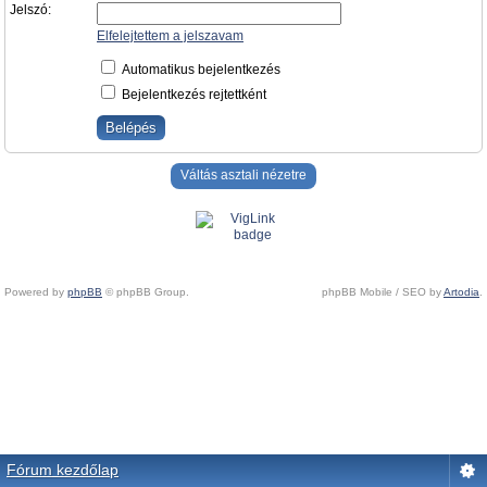
Jelszó:
Elfelejtettem a jelszavam
Automatikus bejelentkezés
Bejelentkezés rejtettként
Váltás asztali nézetre
Powered by
phpBB
© phpBB Group.
phpBB Mobile / SEO by
Artodia
.
Fórum kezdőlap