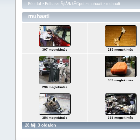
Főoldal
>
FelhasznÃ¡lÃ³k kÃ©pei
>
muhaati
>
muhaati
muhaati
307 megtekintés
285 megtekintés
303 megtekintés
296 megtekintés
354 megtekintés
358 megtekintés
28 fájl 3 oldalon