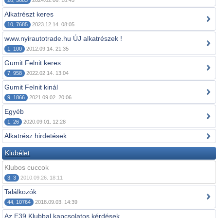
28, 5683
2024.02.06. 18:45
Alkatrészt keres
10, 7685
2023.12.14. 08:05
www.nyirautotrade.hu ÚJ alkatrészek !
1, 100
2012.09.14. 21:35
Gumit Felnit keres
7, 958
2022.02.14. 13:04
Gumit Felnit kinál
9, 1866
2021.09.02. 20:06
Egyéb
1, 26
2020.09.01. 12:28
Alkatrész hirdetések
Klubélet
Klubos cuccok
3, 3
2010.09.26. 18:11
Találkozók
44, 10764
2018.09.03. 14:39
Az E39 Klubbal kapcsolatos kérdések