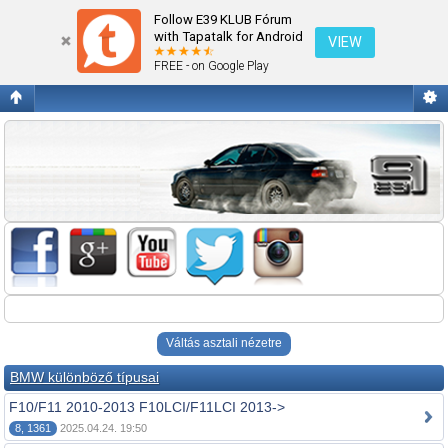
Fórum kezdőlap megtekintése
Follow E39 KLUB Fórum
with Tapatalk for Android
VIEW
FREE - on Google Play
Váltás asztali nézetre
BMW különböző típusai
F10/F11 2010-2013 F10LCI/F11LCI 2013->
8, 1361
2025.04.24. 19:50