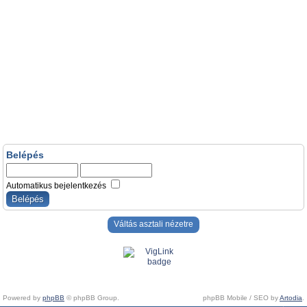
Belépés
Automatikus bejelentkezés
Váltás asztali nézetre
Powered by
phpBB
© phpBB Group.
phpBB Mobile / SEO by
Artodia
.