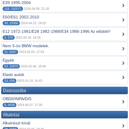
E39 1995-2004
118, 192571
2026.06.08. 21:18
E60/E61 2002-2010
30, 15356
2024.04.23. 19:03
E12 1972-1981/E28 1982-1988/E34 1988-1996 Az elődök!!
6, 576
2022.05.18. 16:26
Nem 5-ös BMW modelek.
31, 6257
2023.02.03. 17:53
Egyéb
53, 32875
2024.02.06. 18:48
Eladó autók
23, 559
2025.01.24. 16:43
Diagnosztika
OBDII/INPA/DIS
8, 4438
2024.06.07. 17:26
Alkatrész
Alkatrészt kínál