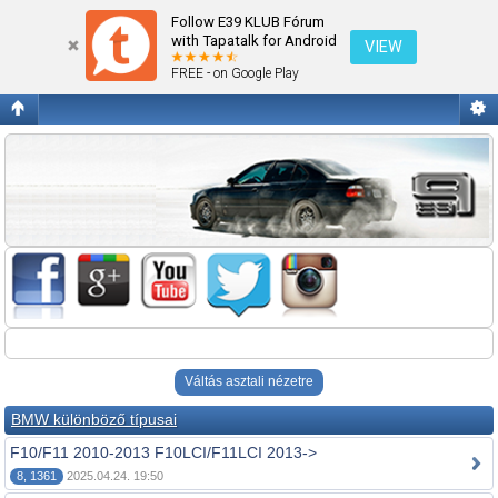
Fórum kezdőlap megtekintése
Follow E39 KLUB Fórum
with Tapatalk for Android
VIEW
FREE - on Google Play
Váltás asztali nézetre
BMW különböző típusai
F10/F11 2010-2013 F10LCI/F11LCI 2013->
8, 1361
2025.04.24. 19:50