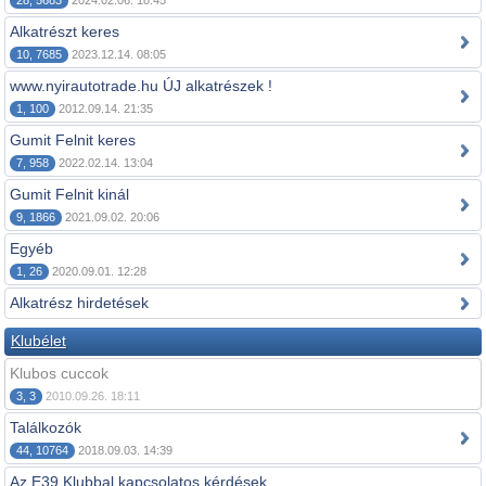
28, 5683
2024.02.06. 18:45
Alkatrészt keres
10, 7685
2023.12.14. 08:05
www.nyirautotrade.hu ÚJ alkatrészek !
1, 100
2012.09.14. 21:35
Gumit Felnit keres
7, 958
2022.02.14. 13:04
Gumit Felnit kinál
9, 1866
2021.09.02. 20:06
Egyéb
1, 26
2020.09.01. 12:28
Alkatrész hirdetések
Klubélet
Klubos cuccok
3, 3
2010.09.26. 18:11
Találkozók
44, 10764
2018.09.03. 14:39
Az E39 Klubbal kapcsolatos kérdések