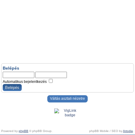
Belépés
Automatikus bejelentkezés
Váltás asztali nézetre
Powered by
phpBB
© phpBB Group.
phpBB Mobile / SEO by
Artodia
.