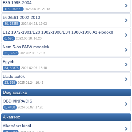
E39 1995-2004
118, 192571
2026.06.08. 21:18
E60/E61 2002-2010
30, 15356
2024.04.23. 19:03
E12 1972-1981/E28 1982-1988/E34 1988-1996 Az elődök!!
6, 576
2022.05.18. 16:26
Nem 5-ös BMW modelek.
31, 6257
2023.02.03. 17:53
Egyéb
53, 32875
2024.02.06. 18:48
Eladó autók
23, 559
2025.01.24. 16:43
Diagnosztika
OBDII/INPA/DIS
8, 4438
2024.06.07. 17:26
Alkatrész
Alkatrészt kínál