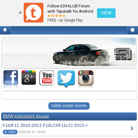
Fórum kezdőlap megtekintése
Follow E39 KLUB Fórum
with Tapatalk for Android
VIEW
FREE - on Google Play
Váltás asztali nézetre
BMW különböző típusai
F10/F11 2010-2013 F10LCI/F11LCI 2013->
8, 1361
2025.04.24. 19:50