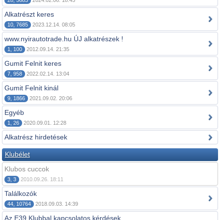
28, 5683
2024.02.06. 18:45
Alkatrészt keres
10, 7685
2023.12.14. 08:05
www.nyirautotrade.hu ÚJ alkatrészek !
1, 100
2012.09.14. 21:35
Gumit Felnit keres
7, 958
2022.02.14. 13:04
Gumit Felnit kinál
9, 1866
2021.09.02. 20:06
Egyéb
1, 26
2020.09.01. 12:28
Alkatrész hirdetések
Klubélet
Klubos cuccok
3, 3
2010.09.26. 18:11
Találkozók
44, 10764
2018.09.03. 14:39
Az E39 Klubbal kapcsolatos kérdések