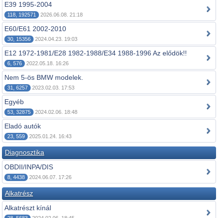
E39 1995-2004
118, 192571
2026.06.08. 21:18
E60/E61 2002-2010
30, 15356
2024.04.23. 19:03
E12 1972-1981/E28 1982-1988/E34 1988-1996 Az elődök!!
6, 576
2022.05.18. 16:26
Nem 5-ös BMW modelek.
31, 6257
2023.02.03. 17:53
Egyéb
53, 32875
2024.02.06. 18:48
Eladó autók
23, 559
2025.01.24. 16:43
Diagnosztika
OBDII/INPA/DIS
8, 4438
2024.06.07. 17:26
Alkatrész
Alkatrészt kínál