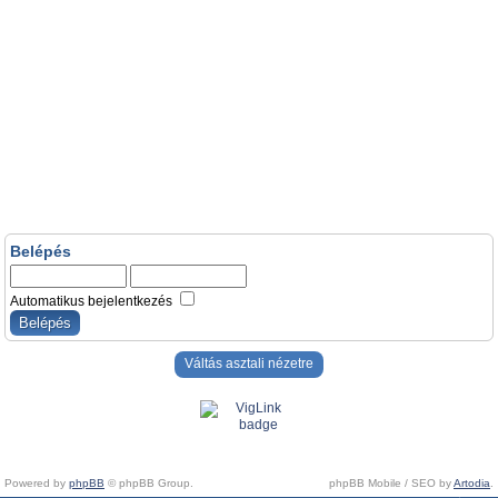
Belépés
Automatikus bejelentkezés
Váltás asztali nézetre
Powered by
phpBB
© phpBB Group.
phpBB Mobile / SEO by
Artodia
.